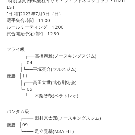
[特別協賛]株式会社イサミ・フィットネスショップ・LIMIT
EST
[日 程]2023年7月9日（日）
選手集合時間 11:00
ルールミーティング 12:00
試合開始予定時間 12:30
フライ級
┌──高橋泰雅(ノースキングスジム)
┌┤04
│└──平塚亮介(マルスジム)
優勝─┤11
│┌──高田立世(武心剛術会)
└┤05
└──木梨智哉(ベラトレオ)
バンタム級
┌─── 田村京太郎(ノースキングスジム)
優勝─┤09
└─── 足立晃基(M3A FIT)