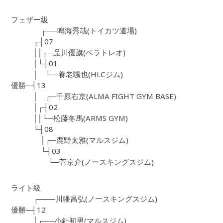
フェザー級
┌──鳴海秀哉(トイカツ道場)
┌┤07
││┌─品川優旗(ベラトレオ)
│└┤01
│ └─ 養老颯也(HLCジム)
優勝─┤13
│ ┌─千原右京(ALMA FIGHT GYM BASE)
│┌┤02
││└─松藤冬馬(ARMS GYM)
└┤08
│┌─鹿野太雅(マルスジム)
└┤03
└─菅京介(ノースキングスジム)
ライト級
┌───川幡昌弘(ノースキングスジム)
優勝─┤12
│┌──小針初男(マルスジム)