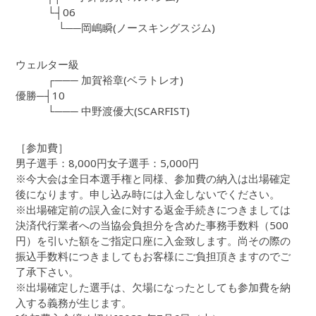
└┤06
└──岡嶋瞬(ノースキングスジム)
ウェルター級
┌─── 加賀裕章(ベラトレオ)
優勝─┤10
└─── 中野渡優大(SCARFIST)
［参加費］
男子選手：8,000円女子選手：5,000円
※今大会は全日本選手権と同様、参加費の納入は出場確定
後になります。申し込み時には入金しないでください。
※出場確定前の誤入金に対する返金手続きにつきましては
決済代行業者への当協会負担分を含めた事務手数料（500
円）を引いた額をご指定口座に入金致します。尚その際の
振込手数料につきましてもお客様にご負担頂きますのでご
了承下さい。
※出場確定した選手は、欠場になったとしても参加費を納
入する義務が生じます。