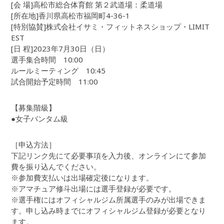
[会 場]高松市総合体育館 第２武道場：柔道場
[所在地]香川県高松市福岡町4-36-1
[特別協賛]株式会社イサミ・フィットネスショップ・LIMIT
EST
[日 程]2023年7月30日（日）
選手集合時間 10:00
ルールミーティング 10:45
試合開始予定時間 11:00
【募集階級】
●女子バンタム級
［申込方法］
下記リンク先にて必要事項を入力後、オンラインにて参加
費を振り込んでください。
※参加費支払いは出場確定後になります。
※アマチュア修斗出場には選手登録が必要です。
※選手権にはオフィシャルジム所属選手のみが出場できま
す。申し込み時までにオフィシャルジム登録が必要となり
ます。