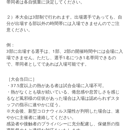
帯同者は各自慎重に決定してください。
２）本大会は3部制で行われます。出場選手であっても、自
分が出場する部以外の時間帯には入場できませんのでご注
意ください。
例：
3部に出場する選手は、1部、2部の開催時間中には会場に入
場できません。ただし、選手1名につき1名帯同できるの
で、帯同者としてであれば入場可能です。
［大会当日に］
・37.5度以上の熱がある者は試合会場に入場不可。
・熱がなくとも咳が続いている、倦怠感や息苦しさを感じ
るなど風邪様の症状があった場合は入場は認められずスタ
ッフの指示に速やかに従う。
※大会後、新型コロナウィルス陽性が判明した場合は、速
やかに主催者に連絡してください。
感染者や接触者のプライバシーに充分配慮し、保健所の指