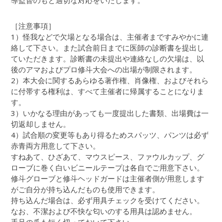
導監督のもと適切な対応をいたします。
［注意事項］
1）怪我などで欠場となる場合は、主催者まですみやかに連
絡して下さい。また試合前日までに医師の診断書を提出し
ていただきます。診断書の未提出や連絡なしの欠場は、以
後のアマおよびプロ修斗大会への出場が制限されます。
2）本大会に関するあらゆる著作権、肖像権、およびそれら
に付帯する権利は、すべて主催者に帰属することになりま
す。
3）いかなる理由があっても一度提出した書類、出場費は一
切返却しません。
4）試合順の変更等もあり得るためスパッツ、パンツは必ず
赤青両方用意して下さい。
すねあて、ひざあて、マウスピース、ファウルカップ、グ
ローブに巻く白いビニールテープは各自でご用意下さい。
修斗グローブと修斗ヘッドガードは主催者側が用意します
がご自分が持ち込んだものも使用できます。
持ち込んだ場合は、必ず用具チェックを受けてください。
なお、不潔および不快な匂いのする用具は認めません。