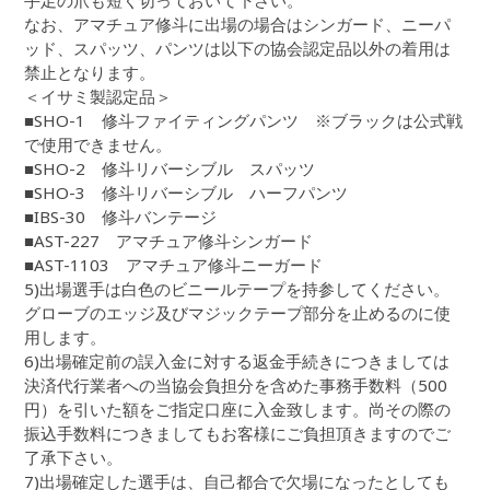
手足の爪も短く切っておいて下さい。
なお、アマチュア修斗に出場の場合はシンガード、ニーパ
ッド、スパッツ、パンツは以下の協会認定品以外の着用は
禁止となります。
＜イサミ製認定品＞
■SHO-1 修斗ファイティングパンツ ※ブラックは公式戦
で使用できません。
■SHO-2 修斗リバーシブル スパッツ
■SHO-3 修斗リバーシブル ハーフパンツ
■IBS-30 修斗バンテージ
■AST-227 アマチュア修斗シンガード
■AST-1103 アマチュア修斗ニーガード
5)出場選手は白色のビニールテープを持参してください。
グローブのエッジ及びマジックテープ部分を止めるのに使
用します。
6)出場確定前の誤入金に対する返金手続きにつきましては
決済代行業者への当協会負担分を含めた事務手数料（500
円）を引いた額をご指定口座に入金致します。尚その際の
振込手数料につきましてもお客様にご負担頂きますのでご
了承下さい。
7)出場確定した選手は、自己都合で欠場になったとしても