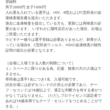
登録料
男子2000円 女子1000円
入れ墨を入れている選手は、HIV、B型およびC型肝炎の血
液検査報告書を提出いただきます。
過去に血液検査を提出している方も、更新には再検査の必
要があります。 いずれかに陽性反応があった場合、出場は
ご辞退いただきます。
※ビギナー修斗は選手登録は必要ありませんが、刺青が入
っている場合B、C型肝炎ウィルス、HIVの血液検査の陰性
証明の提出が必要となります。
［会場に入場できる人数の制限について］
１）スペースに限りがある為、応援、観客の方の入場はで
きません。
帯同者は選手1名につき1名、入場可能です。
試合出場には必ずセコンドの介添えが必要であり、チー
フ・セコンドは18歳以上で、適正な判断力を有する者がつ
かなくてはなりません。（ただしプロライセンス認定者で
あれば18歳未満でもチーフ・セコンドをつとめることがで
きる。）