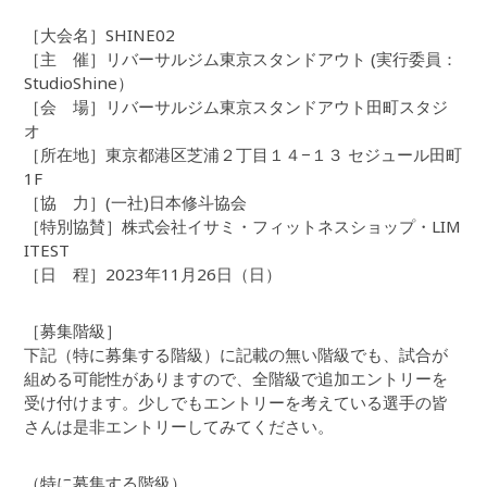
［大会名］SHINE02
［主 催］リバーサルジム東京スタンドアウト (実行委員：
StudioShine）
［会 場］リバーサルジム東京スタンドアウト田町スタジ
オ
［所在地］東京都港区芝浦２丁目１４−１３ セジュール田町
1F
［協 力］(一社)日本修斗協会
［特別協賛］株式会社イサミ・フィットネスショップ・LIM
ITEST
［日 程］2023年11月26日（日）
［募集階級］
下記（特に募集する階級）に記載の無い階級でも、試合が
組める可能性がありますので、全階級で追加エントリーを
受け付けます。少しでもエントリーを考えている選手の皆
さんは是非エントリーしてみてください。
（特に募集する階級）