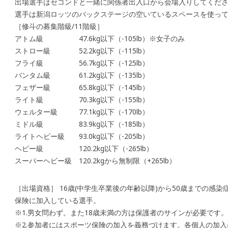
出場選手はセコンドと一緒に関係者出入口から会場入りしてくだ
選手は新潟ロッツのバックステージの空いているスペースを使っ
［修斗の募集階級/11階級］
アトム級 47.6kg以下（-105lb）※女子のみ
ストロー級 52.2kg以下（-115lb）
フライ級 56.7kg以下（-125lb）
バンタム級 61.2kg以下（-135lb）
フェザー級 65.8kg以下（-145lb）
ライト級 70.3kg以下（-155lb）
ウェルター級 77.1kg以下（-170lb）
ミドル級 83.9kg以下（-185lb）
ライトヘビー級 93.0kg以下（-205lb）
ヘビー級 120.2kg以下（-265lb）
スーパーヘビー級 120.2kgから無制限（+265lb）
［出場資格］ 16歳(中学生卒業後の年齢以降)から50歳までの感
保険に加入している選手。
※1.男女問わず。また18歳未満の方は保護者のサインが必要です。
※2.参加者にはスポーツ保険の加入を義務づけます。各個人の加