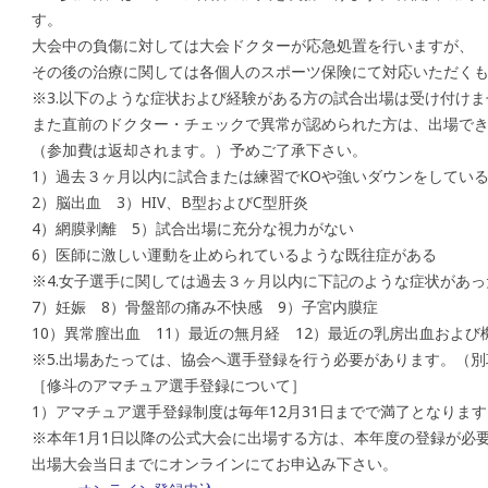
す。
大会中の負傷に対しては大会ドクターが応急処置を行いますが、
その後の治療に関しては各個人のスポーツ保険にて対応いただく
※3.以下のような症状および経験がある方の試合出場は受け付けま
また直前のドクター・チェックで異常が認められた方は、出場で
（参加費は返却されます。）予めご了承下さい。
1）過去３ヶ月以内に試合または練習でKOや強いダウンをしてい
2）脳出血 3）HIV、B型およびC型肝炎
4）網膜剥離 5）試合出場に充分な視力がない
6）医師に激しい運動を止められているような既往症がある
※4.女子選手に関しては過去３ヶ月以内に下記のような症状があ
7）妊娠 8）骨盤部の痛み不快感 9）子宮内膜症
10）異常膣出血 11）最近の無月経 12）最近の乳房出血および
※5.出場あたっては、協会へ選手登録を行う必要があります。（別
［修斗のアマチュア選手登録について］
1）アマチュア選手登録制度は毎年12月31日までで満了となります
※本年1月1日以降の公式大会に出場する方は、本年度の登録が必
出場大会当日までにオンラインにてお申込み下さい。