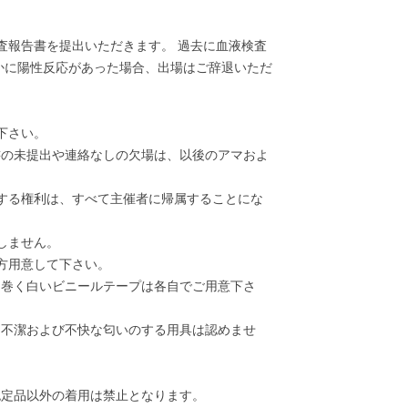
検査報告書を提出いただきます。 過去に血液検査
かに陽性反応があった場合、出場はご辞退いただ
下さい。
書の未提出や連絡なしの欠場は、以後のアマおよ
する権利は、すべて主催者に帰属することにな
しません。
方用意して下さい。
に巻く白いビニールテープは各自でご用意下さ
、不潔および不快な匂いのする用具は認めませ
認定品以外の着用は禁止となります。