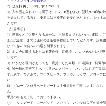
＞＞＞
オンライン登録申込
2）登録料 男子3000円 女子2000円
3）入れ墨を入れている選手は、HIV、B型およびC型肝炎の血液
を提出している方も、更新には再検査の必要があります。 いずれ
きます
［注意事項］
1）怪我などで欠場となる場合は、主催者まですみやかに連絡して
また試合前日までに医師の診断書を提出していただきます。診断
びプロ修斗大会への出場が制限されます。
2）本大会に関するあらゆる著作権、肖像権、およびそれらに付帯
ります。
3）いかなる理由があっても一度提出した書類、出場費は一切返却
4）試合順の変更等もあり得るためスパッツ、パンツは必ず赤青両
すねあて、ひざあて、マウスピース、ファウルカップ、グローブ
い。
修斗グローブと修斗ヘッドガードは主催者側が用意します。なお
ん。
手足の爪も短く切っておいて下さい。
なお、シンガード、ニーパッド、スパッツ、パンツは以下の協会