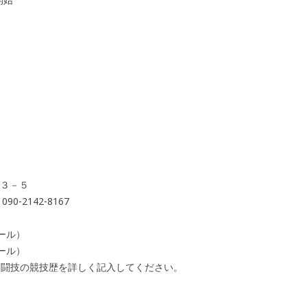
目３－５
0-2142-8167
ール）
ール）
格闘技の競技歴を詳しく記入してください。