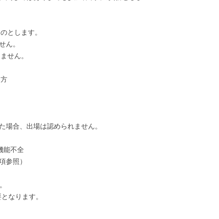
ものとします。
せん。
きません。
る方
った場合、出場は認められません。
機能不全
項参照）
。
要となります。