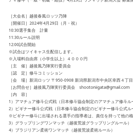
［大会名］越後春風ロッツ乃陣
［開催日］2024年4月29日（月・祝）
10:30選手集合 計量
11:30ルール説明
12:00試合開始
※試合はツイキャス生配信します。
※入場料自由席（小学生以上）４０００円
［主 催］越後風乃陣実行委員会
［認 定］修斗コミッション
［会 場］新潟ロッツ 〒950-0908 新潟県新潟市中央区幸西４丁
［お問合せ］越後風乃陣実行委員会 shootoniigata@gmail.com 09
［内 容］
1）アマチュア修斗公式戦（日本修斗協会制定のアマチュア修斗ル
2）ビギナー修斗公式戦（日本修斗協会制定のビギナー修斗公式ル
※ビギナー修斗に出場される選手の指導者は、責任を持って他の
3）グラップリングワンマッチ（越後荒波グラップリングルール）
4）ブラジリアン柔術ワンマッチ（越後荒波柔術ルール）