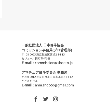
一般社団法人 日本修斗協会
コミッション事務局(プロ管理部)
〒108-0023 東京都港区芝浦2-14-13
セジュール田町201号室
E-mail：
commission@shooto.jp
アマチュア修斗委員会 事務局
〒250-0012 神奈川県小田原市本町2-14-12
かどきちビル
E-mail：
ama.shooto@gmail.com