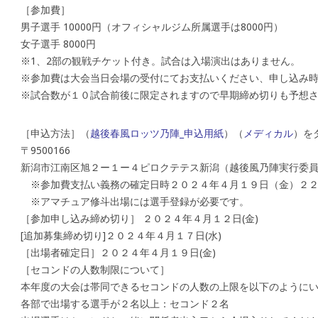
［参加費］
男子選手 10000円（オフィシャルジム所属選手は8000円）
女子選手 8000円
※1、2部の観戦チケット付き。試合は入場演出はありません。
※参加費は大会当日会場の受付にてお支払いください、申し込み
※試合数が１０試合前後に限定されますので早期締め切りも予想
［申込方法］（
越後春風ロッツ乃陣_申込用紙
）（
メディカル
）を
〒9500166
新潟市江南区旭２ー１ー４ピロクテテス新潟（越後風乃陣実行委
※参加費支払い義務の確定日時２０２４年４月１９日（金）２２
※アマチュア修斗出場には選手登録が必要です。
［参加申し込み締め切り］ ２０２４年４月１２日(金)
[追加募集締め切り]２０２４年４月１７日(水)
［出場者確定日］２０２４年４月１９日(金)
［セコンドの人数制限について］
本年度の大会は帯同できるセコンドの人数の上限を以下のように
各部で出場する選手が２名以上：セコンド２名