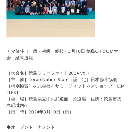
アマ修斗（一般・初級・組技）3月10日 徳島OT＆OM大
会 結果速報
［大会名］徳島フリーファイト2024 Vol.1
［主 催］Torao Nation State［認 定］日本修斗協会
［特別協賛］株式会社イサミ・フィットネスショップ・LIM
ITEST
［会 場］徳島県立中央武道館 柔道場 住所：徳島市徳
島町城内6
［日 時］2024年3月10日（日）
◆オープントーナメント