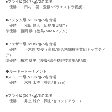
■フライ級(56.7kg)/2名出場
優勝 田村 晃（愛媛/パラエストラ愛媛）
■バンタム級(61.2kg)/6名出場
優勝 秋田 昌宏（広島/BURST）
準優勝 藤岡 黎（徳島/MMA Zジム）
■フェザー級(65.8kg)/5名出場
優勝 下木原 功俊（高知/総合格闘技実業団トップティ
ア）
準優勝 梅本 捷平（愛媛/総合格闘技道場ARMS）
◆ルーキートーナメント
■ストロー級(52.2kg)/2名出場
優勝 水杉 太洋（香川/ Blaze）
■フライ級(56.7kg)/3名出場
優勝 井上 雄介（岡山/セコンドアウト）