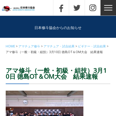
日本修斗協会からのお知らせ
HOME
アマチュア修斗
アマチュア・試合結果
ビギナー・試合結果
アマ修斗（一般・初級・組技）3月10日 徳島OT＆OM大会 結果速報
アマ修斗（一般・初級・組技）3月1
0日 徳島OT＆OM大会 結果速報