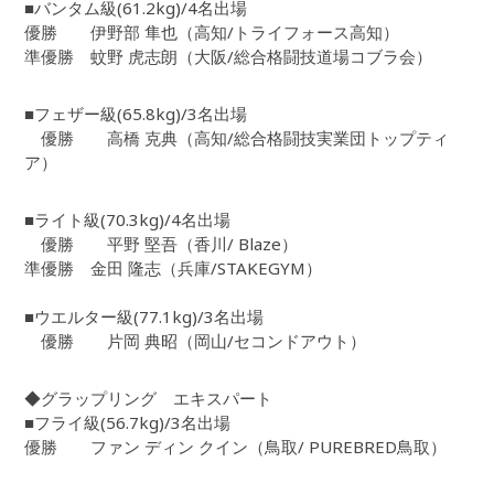
■バンタム級(61.2kg)/4名出場
優勝 伊野部 隼也（高知/トライフォース高知）
準優勝 蚊野 虎志朗（大阪/総合格闘技道場コブラ会）
■フェザー級(65.8kg)/3名出場
優勝 高橋 克典（高知/総合格闘技実業団トップティ
ア）
■ライト級(70.3kg)/4名出場
優勝 平野 堅吾（香川/ Blaze）
準優勝 金田 隆志（兵庫/STAKEGYM）
■ウエルター級(77.1kg)/3名出場
優勝 片岡 典昭（岡山/セコンドアウト）
◆グラップリング エキスパート
■フライ級(56.7kg)/3名出場
優勝 ファン ディン クイン（鳥取/ PUREBRED鳥取）