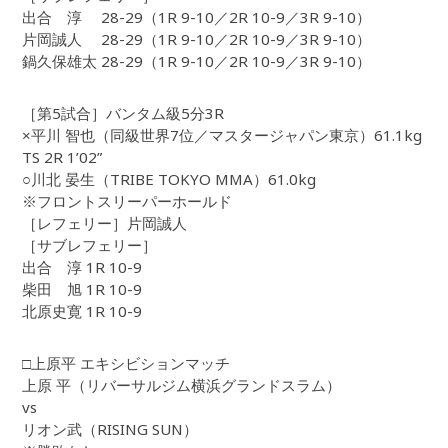
出合 淳 28-29（1R 9-10／2R 10-9／3R 9-10）
片岡誠人 28-29（1R 9-10／2R 10-9／3R 9-10）
鍋久保雄太 28-29（1R 9-10／2R 10-9／3R 9-10）
［第5試合］バンタム級5分3R
×平川 智也（同級世界7位／マスタージャパン東京）61.1kg
TS 2R 1’02”
○川北 晏生（TRIBE TOKYO MMA）61.0kg
※フロントスリーパーホールド
［レフェリー］片岡誠人
［サブレフェリー］
出合 淳 1R 10-9
柴田 旭 1R 10-9
北原史寛 1R 10-9
□上原平 エキシビションマッチ
上原 平（リバーサルジム横浜グランドスラム）
vs
リオン武（RISING SUN）