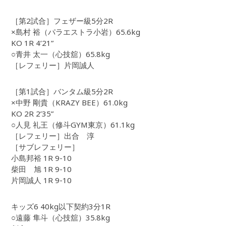
［第2試合］フェザー級5分2R
×島村 裕（パラエストラ小岩）65.6kg
KO 1R 4’21”
○青井 太一（心技舘）65.8kg
［レフェリー］片岡誠人
［第1試合］バンタム級5分2R
×中野 剛貴（KRAZY BEE）61.0kg
KO 2R 2’35”
○人見 礼王（修斗GYM東京）61.1kg
［レフェリー］出合 淳
［サブレフェリー］
小島邦裕 1R 9-10
柴田 旭 1R 9-10
片岡誠人 1R 9-10
キッズ6 40kg以下契約3分1R
○遠藤 隼斗（心技舘）35.8kg