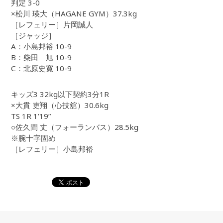
判定 3-0
×松川 瑛大（HAGANE GYM）37.3kg
［レフェリー］片岡誠人
［ジャッジ］
A：小島邦裕 10-9
B：柴田 旭 10-9
C：北原史寛 10-9
キッズ3 32kg以下契約3分1R
×大貫 吏翔（心技舘）30.6kg
TS 1R 1’19”
○佐久間 丈（フォーランバス）28.5kg
※腕十字固め
［レフェリー］小島邦裕