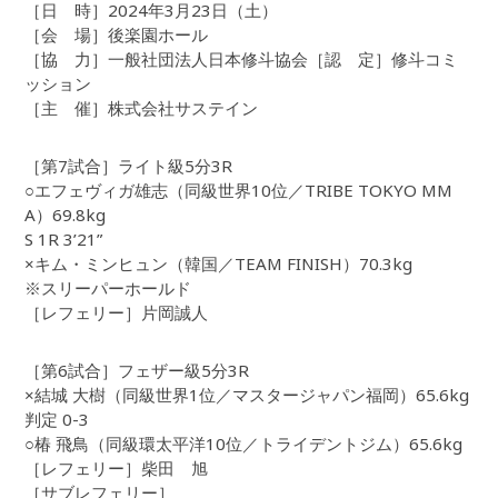
［日 時］2024年3月23日（土）
［会 場］後楽園ホール
［協 力］一般社団法人日本修斗協会［認 定］修斗コミ
ッション
［主 催］株式会社サステイン
［第7試合］ライト級5分3R
○エフェヴィガ雄志（同級世界10位／TRIBE TOKYO MM
A）69.8kg
S 1R 3’21”
×キム・ミンヒュン（韓国／TEAM FINISH）70.3kg
※スリーパーホールド
［レフェリー］片岡誠人
［第6試合］フェザー級5分3R
×結城 大樹（同級世界1位／マスタージャパン福岡）65.6kg
判定 0-3
○椿 飛鳥（同級環太平洋10位／トライデントジム）65.6kg
［レフェリー］柴田 旭
［サブレフェリー］