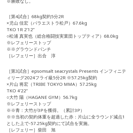
※勝敗なし。
［第4試合］68kg契約5分2R
×児山 佳宏（パラエストラ松戸）67.6kg
TKO 1R 2’12”
○松浦 真実也（総合格闘技実業団トップティア）68.0kg
※レフェリーストップ
※※グラウンドパンチ
［レフェリー］出合 淳
［第3試合］epsomsalt seacrystals Presents インフィニテ
ィリーグ2024フライ級5分2R ※57.25kg契約
×片山 将宏（TRIBE TOKYO MMA）57.25kg
TKO 4’22”
○大竹 陽（HAGANE GYM）56.7kg
※レフェリーストップ
※※青：大竹が3Pを獲得。（累計3P）
※※当初の契約体重を超過した赤：片山に全ラウンド減点1
とした上で-57.25kg契約にて試合を実施。
［レフェリー］柴田 旭