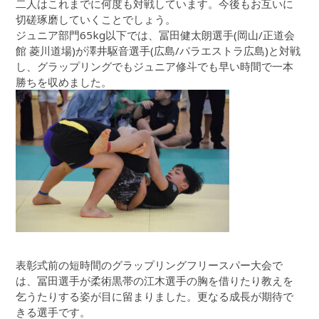
二人はこれまでに何度も対戦しています。今後もお互いに
切磋琢磨していくことでしょう。
ジュニア部門65kg以下では、冨田健太朗選手(岡山/正道会
館 菱川道場)が澤井駆音選手(広島/パラエストラ広島)と対戦
し、グラップリングでもジュニア修斗でも早い時間で一本
勝ちを収めました。
表彰式前の短時間のグラップリングフリースパー大会で
は、冨田選手が柔術黒帯の江木選手の胸を借りたり教えを
乞うたりする姿が目に留まりました。更なる成長が期待で
きる選手です。