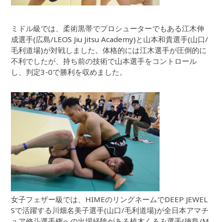
ミドル級では、柔術黒帯でプロシューターでもある江木伸
成選手(広島/LEOS Jiu Jitsu Academy)と山本和貴選手(山口/
毛利道場)が対戦しました。体格的には江木選手が圧倒的に
不利でしたが、持ち前の技術で山本選手をコントロール
し、判定3-0で勝利を収めました。
女子フェザー級では、HIMEのリングネームでDEEP JEWEL
Sで活躍する川畑名美子選手(山口/毛利道場)が全日本アマチ
ュア修斗選手権への出場経験がある植木くるみ選手(徳島/M