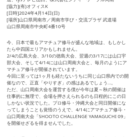
[協力](有)オフィスK
[日時]2024年4月14日(日)
[場所]山口県周南市／周南市学び・交流プラザ 武道場
山口県周南市中央町4番10号
今、日本で最もアマチュア修斗が盛んな地域は、もしかし
たら中四国エリアかもしれません。
2/4の広島大会、3/10の徳島大会、翌週の3/17には山口宇
部大会、そして4/14には山口周南大会と、毎月のようにア
マチュア修斗が開催されています。
今回に至っては1ヶ月も経たないうちに同じ山口県内での開
催なので、正直「やりすぎ」の感はあるでしょう…。
ただ、山口周南大会を運営する僕が今年は夏～秋の開催は
仕事的に無理で、会場を押さえられるのも日程的にこの日
しかない状況でした。プロ修斗・沖縄大会と同日開催にな
ってしまうことも覚悟のうえで、4/14にアマチュア修斗・
山口周南大会「SHOOTO CHALLENGE YAMAGUCHI 09」
を開催せざるを得ませんでした。