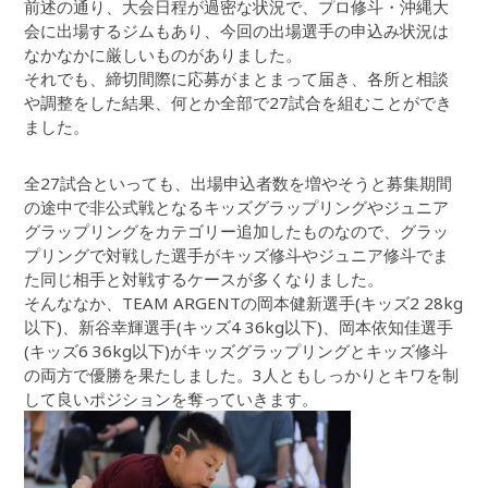
前述の通り、大会日程が過密な状況で、プロ修斗・沖縄大
会に出場するジムもあり、今回の出場選手の申込み状況は
なかなかに厳しいものがありました。
それでも、締切間際に応募がまとまって届き、各所と相談
や調整をした結果、何とか全部で27試合を組むことができ
ました。
全27試合といっても、出場申込者数を増やそうと募集期間
の途中で非公式戦となるキッズグラップリングやジュニア
グラップリングをカテゴリー追加したものなので、グラッ
プリングで対戦した選手がキッズ修斗やジュニア修斗でま
た同じ相手と対戦するケースが多くなりました。
そんななか、TEAM ARGENTの岡本健新選手(キッズ2 28kg
以下)、新谷幸輝選手(キッズ4 36kg以下)、岡本依知佳選手
(キッズ6 36kg以下)がキッズグラップリングとキッズ修斗
の両方で優勝を果たしました。3人ともしっかりとキワを制
して良いポジションを奪っていきます。