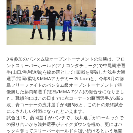
3名参加のバンタム級オープントーナメントの決勝は、フロ
ントスリーパーホールド(アナコンダチョーク)で中尾凱浩選
手(山口/毛利道場)を絞め落として1回戦を突破した浅井大海
選手(福岡/柔術&MMAアカデミー G-face)と、今年3月の徳
島フリーファイトのバンタム級オープントーナメントで準
優勝した藤岡黎選手(徳島/MMA Zジム)の顔合せになりまし
た。戦績的にはこの日までに赤コーナーの藤岡選手が6勝5
敗、青コーナーの浅井選手が4勝3敗と、この日の最終試合
にふさわしい対戦になったといえます。
試合は1R、藤岡選手がパンチで、浅井選手がローキックで
の探り合いから浅井選手がテイクダウンを極め、更にはバ
ックを奪ってスリーパーホールドを狙い続けるという展開