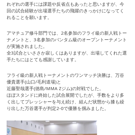
れぞれの選手には課題や反省点もあったと思いますが、今
回の試合経験が出場選手たちの飛躍のきっかけになってく
れることを願います。
アマチュア修斗部門では、2名参加のフライ級の新人戦トー
ナメントと、3名参加のバンタム級のオープントーナメント
が実施されました。
全3試合といささか寂しくはありますが、出場してくれた選
手たちにはとても感謝しています。
フライ級の新人戦トーナメントのワンマッチ決勝は、万谷
優貴選手(山口/毛利道場)と
近藤聖哉選手(徳島/MMA Zジム)の対戦でした。
ほぼスタンドに終始した試合展開でしたが、手数をより多
く出してプレッシャーを与え続け、組んだ状態から膝も繰
り出した万谷選手が判定2-0で優勝を掴みました。