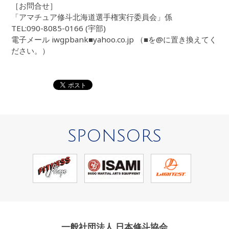
［お問合せ］
「アマチュア修斗北海道選手権実行委員会」係
TEL:090-8085-0166 (宇部)
電子メール iwgpbank■yahoo.co.jp （■を@に置き換えてく
ださい。）
SPONSORS
一般社団法人 日本修斗協会