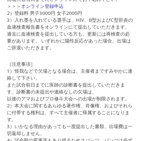
＞＞＞
オンライン登録申込
2）登録料 男子3000円 女子2000円
3）入れ墨を入れている選手は、HIV、B型およびC型肝炎の
血液検査報告書をオンラインにて提出していただきます。
過去に血液検査を提出している方も、更新には再検査の必
要があります。 いずれかに陽性反応があった場合、出場は
ご辞退いただきます。
［注意事項］
1）怪我などで欠場となる場合は、主催者まですみやかに連
絡して下さい。
また試合前日までに医師の診断書を提出していただきま
す。診断書の未提出や連絡なしの欠場は、
以後のアマおよびプロ修斗大会への出場が制限されます。
2）本大会に関するあらゆる著作権、肖像権、およびそれら
に付帯する権利は、すべて主催者に帰属することになりま
す。
3）いかなる理由があっても一度提出した書類、出場費は一
切返却しません。
4）試合順の変更等もあり得るためスパッツ、パンツは必ず