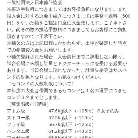
一般社団法人日本修斗協会
※振込手数料につきましてはお客様負担になります。また
誤入金に対する返金手続きにつきましては事務手数料（500
円）を引いた額をご指定口座に入金致します。ご了承下さ
い。尚その際の振込手数料につきましてもお客様にご負担
頂きますのでご了承下さい。
※補欠の方は上記日程にかかわらず、出場が確定した時点
での参加費入金をお願いします。
※補欠登録された場合、大会前日までに辞退しない限り、
試合会場に来場し計量とドクターチェックを受ける必要が
あります。当日会場に現れなかった、計量失格等はサスペ
ンドの対象となります。お気をつけください。
［セコンドの人数制限について］
本年度の大会は帯同できるセコンドは１名の選手につきセ
コンド３名までとします。
［募集階級/11階級］
アトム級 47.6kg以下（-105lb）※女子のみ
ストロー級 52.2kg以下（-115lb）
フライ級 56.7kg以下（-125lb）
バンタム級 61.2kg以下（-135lb）
フェザー級 65.8kg以下（-145lb）