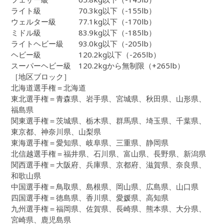
ライト級 70.3kg以下（-155lb）
ウェルター級 77.1kg以下（-170lb）
ミドル級 83.9kg以下（-185lb）
ライトヘビー級 93.0kg以下（-205lb）
ヘビー級 120.2kg以下（-265lb）
スーパーヘビー級 120.2kgから無制限（+265lb）
［地区ブロック］
北海道選手権＝北海道
東北選手権＝青森県、岩手県、宮城県、秋田県、山形県、
福島県
関東選手権＝茨城県、栃木県、群馬県、埼玉県、千葉県、
東京都、神奈川県、山梨県
東海選手権＝愛知県、岐阜県、三重県、静岡県
北信越選手権＝福井県、石川県、富山県、長野県、新潟県
関西選手権＝大阪府、兵庫県、京都府、滋賀県、奈良県、
和歌山県
中国選手権＝鳥取県、島根県、岡山県、広島県、山口県
四国選手権＝徳島県、香川県、愛媛県、高知県
九州選手権＝福岡県、佐賀県、長崎県、熊本県、大分県、
宮崎県、鹿児島県