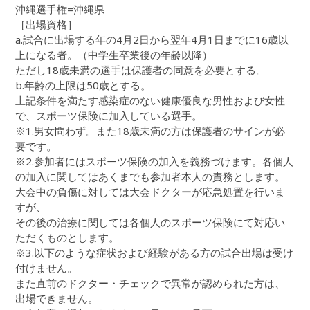
沖縄選手権=沖縄県
［出場資格］
a.試合に出場する年の4月2日から翌年4月1日までに16歳以
上になる者。（中学生卒業後の年齢以降）
ただし18歳未満の選手は保護者の同意を必要とする。
b.年齢の上限は50歳とする。
上記条件を満たす感染症のない健康優良な男性および女性
で、スポーツ保険に加入している選手。
※1.男女問わず。また18歳未満の方は保護者のサインが必
要です。
※2.参加者にはスポーツ保険の加入を義務づけます。各個人
の加入に関してはあくまでも参加者本人の責務とします。
大会中の負傷に対しては大会ドクターが応急処置を行いま
すが、
その後の治療に関しては各個人のスポーツ保険にて対応い
ただくものとします。
※3.以下のような症状および経験がある方の試合出場は受け
付けません。
また直前のドクター・チェックで異常が認められた方は、
出場できません。