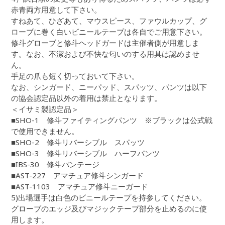
赤青両方用意して下さい。
すねあて、ひざあて、マウスピース、ファウルカップ、グ
ローブに巻く白いビニールテープは各自でご用意下さい。
修斗グローブと修斗ヘッドガードは主催者側が用意しま
す。なお、不潔および不快な匂いのする用具は認めませ
ん。
手足の爪も短く切っておいて下さい。
なお、シンガード、ニーパッド、スパッツ、パンツは以下
の協会認定品以外の着用は禁止となります。
＜イサミ製認定品＞
■SHO-1 修斗ファイティングパンツ ※ブラックは公式戦
で使用できません。
■SHO-2 修斗リバーシブル スパッツ
■SHO-3 修斗リバーシブル ハーフパンツ
■IBS-30 修斗バンテージ
■AST-227 アマチュア修斗シンガード
■AST-1103 アマチュア修斗ニーガード
5)出場選手は白色のビニールテープを持参してください。
グローブのエッジ及びマジックテープ部分を止めるのに使
用します。