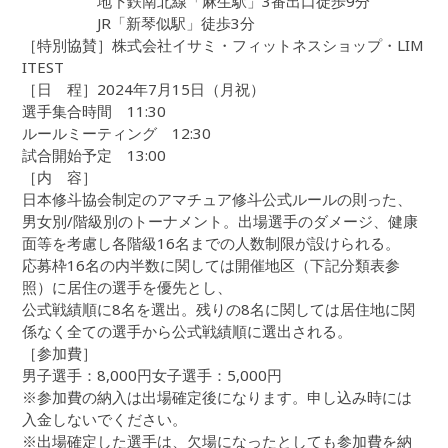
地下鉄南北線「麻生駅」3番出口徒歩9分
JR「新琴似駅」徒歩3分
［特別協賛］株式会社イサミ・フィットネスショップ・LIM
ITEST
［日 程］2024年7月15日（月祝）
選手集合時間 11:30
ルールミーティング 12:30
試合開始予定 13:00
［内 容］
日本修斗協会制定のアマチュア修斗公式ルールの則った、
男女別/階級別のトーナメント。出場選手のダメージ、健康
面等を考慮し各階級16名までの人数制限が設けられる。
応募枠16名の内半数に関しては開催地区（下記分類表参
照）に居住の選手を優先とし、
公式戦績順に8名を選出。残りの8名に関しては居住地に関
係なく全ての選手から公式戦績順に選出される。
［参加費］
男子選手：8,000円女子選手：5,000円
※参加費の納入は出場確定後になります。申し込み時には
入金しないでください。
※出場確定した選手は、欠場になったとしても参加費を納