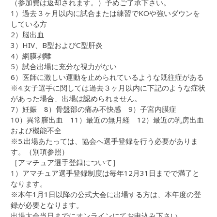
（参加費は返却されます。）予めご了承下さい。
1）過去３ヶ月以内に試合または練習でKOや強いダウンを
している方
2）脳出血
3）HIV、B型およびC型肝炎
4）網膜剥離
5）試合出場に充分な視力がない
6）医師に激しい運動を止められているような既往症がある
※4.女子選手に関しては過去３ヶ月以内に下記のような症状
があった場合、出場は認められません。
7）妊娠 8）骨盤部の痛み不快感 9）子宮内膜症
10）異常膣出血 11）最近の無月経 12）最近の乳房出血
および機能不全
※5.出場あたっては、協会へ選手登録を行う必要がありま
す。（別項参照）
［アマチュア選手登録について］
1）アマチュア選手登録制度は毎年12月31日までで満了と
なります。
※本年1月1日以降の公式大会に出場する方は、本年度の登
録が必要となります。
出場大会当日までにオンラインにてお申込み下さい。