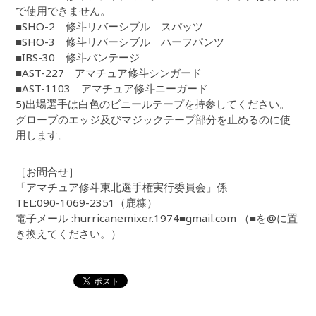
で使用できません。
■SHO-2 修斗リバーシブル スパッツ
■SHO-3 修斗リバーシブル ハーフパンツ
■IBS-30 修斗バンテージ
■AST-227 アマチュア修斗シンガード
■AST-1103 アマチュア修斗ニーガード
5)出場選手は白色のビニールテープを持参してください。
グローブのエッジ及びマジックテープ部分を止めるのに使
用します。
［お問合せ］
「アマチュア修斗東北選手権実行委員会」係
TEL:090-1069-2351（鹿糠）
電子メール :hurricanemixer.1974■gmail.com （■を@に置
き換えてください。）