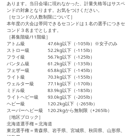
あります。当日会場に現れなかった、計量失格等はサスペ
ンドの対象となります。お気をつけください。
［セコンドの人数制限について］
本年度の大会は帯同できるセコンドは１名の選手につきセ
コンド３名までとします。
［募集階級/11階級］
アトム級 47.6kg以下（-105lb）※女子のみ
ストロー級 52.2kg以下（-115lb）
フライ級 56.7kg以下（-125lb）
バンタム級 61.2kg以下（-135lb）
フェザー級 65.8kg以下（-145lb）
ライト級 70.3kg以下（-155lb）
ウェルター級 77.1kg以下（-170lb）
ミドル級 83.9kg以下（-185lb）
ライトヘビー級 93.0kg以下（-205lb）
ヘビー級 120.2kg以下（-265lb）
スーパーヘビー級 120.2kgから無制限（+265lb）
［地区ブロック］
北海道選手権＝北海道
東北選手権＝青森県、岩手県、宮城県、秋田県、山形県、