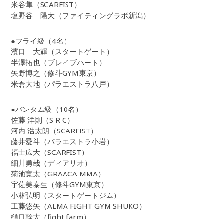
米谷隼（SCARFIST）
塩野谷 陽大（ファイティングラボ新潟）
●フライ級（4名）
濱口 大輝（スタートゲート）
半澤拓也（ブレイブハート）
矢野博之（修斗GYM東京）
米倉大地（パラエストラ八戸）
●バンタム級（10名）
佐藤 洋則（S R C）
河内 浩太朗（SCARFIST）
藤井愛斗（パラエストラ小岩）
福士広大（SCARFIST）
細川勇哉（ディアリオ）
菊池寛太（GRAACA MMA）
宇佐美泰生（修斗GYM東京）
小林弘明（スタートゲートジム）
工藤悠矢（ALMA FIGHT GYM SHUKO）
樋口幹太（fight farm）