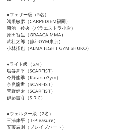
●フェザー級（5名）
鴻巣敏彦（CARPEDIEM福岡）
菊池 羚央（パラエストラ小岩）
原田智生（GRAACA MMA）
武壮太郎（修斗GYM東京）
小林拓也（ALMA FIGHT GYM SHUKO）
●ライト級（5名）
塩谷亮平（SCARFIST）
今野龍季（Katana Gym）
奈良龍世（SCARFIST）
菅野健太（SCARFIST）
伊藤吉彦（S R C）
●ウェルター級（2名）
三浦康平（T-Pleasure）
安藤辰則（ブレイブハート）