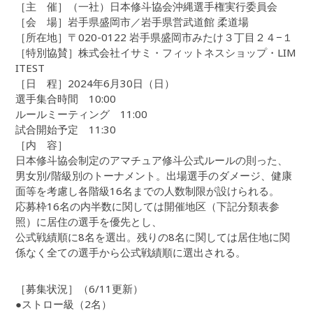
［主 催］（一社）日本修斗協会沖縄選手権実行委員会
［会 場］岩手県盛岡市／岩手県営武道館 柔道場
［所在地］〒020-0122 岩手県盛岡市みたけ３丁目２４−１
［特別協賛］株式会社イサミ・フィットネスショップ・LIM
ITEST
［日 程］2024年6月30日（日）
選手集合時間 10:00
ルールミーティング 11:00
試合開始予定 11:30
［内 容］
日本修斗協会制定のアマチュア修斗公式ルールの則った、
男女別/階級別のトーナメント。出場選手のダメージ、健康
面等を考慮し各階級16名までの人数制限が設けられる。
応募枠16名の内半数に関しては開催地区（下記分類表参
照）に居住の選手を優先とし、
公式戦績順に8名を選出。残りの8名に関しては居住地に関
係なく全ての選手から公式戦績順に選出される。
［募集状況］（6/11更新）
●ストロー級（2名）