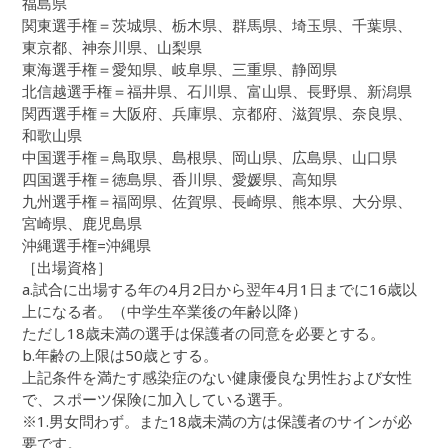
福島県
関東選手権＝茨城県、栃木県、群馬県、埼玉県、千葉県、
東京都、神奈川県、山梨県
東海選手権＝愛知県、岐阜県、三重県、静岡県
北信越選手権＝福井県、石川県、富山県、長野県、新潟県
関西選手権＝大阪府、兵庫県、京都府、滋賀県、奈良県、
和歌山県
中国選手権＝鳥取県、島根県、岡山県、広島県、山口県
四国選手権＝徳島県、香川県、愛媛県、高知県
九州選手権＝福岡県、佐賀県、長崎県、熊本県、大分県、
宮崎県、鹿児島県
沖縄選手権=沖縄県
［出場資格］
a.試合に出場する年の4月2日から翌年4月1日までに16歳以
上になる者。（中学生卒業後の年齢以降）
ただし18歳未満の選手は保護者の同意を必要とする。
b.年齢の上限は50歳とする。
上記条件を満たす感染症のない健康優良な男性および女性
で、スポーツ保険に加入している選手。
※1.男女問わず。また18歳未満の方は保護者のサインが必
要です。