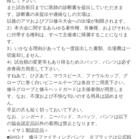
絡して下さい。
また試合前日までに医師の診断書を提出していただきま
す。診断書の未提出や連絡なしの欠場は、
以後のアマおよびプロ修斗大会への出場が制限されます。
2）本大会に関するあらゆる著作権、肖像権、およびそれら
に付帯する権利は、すべて主催者に帰属することになりま
す。
3）いかなる理由があっても一度提出した書類、出場費は一
切返却しません。
4）試合順の変更等もあり得るためスパッツ、パンツは必ず
赤青両方用意して下さい。
すねあて、ひざあて、マウスピース、ファウルカップ、グ
ローブに巻く白いビニールテープは各自でご用意下さい。
修斗グローブと修斗ヘッドガードは主催者側が用意しま
す。なお、不潔および不快な匂いのする用具は認めませ
ん。
手足の爪も短く切っておいて下さい。
なお、シンガード、ニーパッド、スパッツ、パンツは以下
の協会認定品以外の着用は禁止となります。
＜イサミ製認定品＞
■SHO-1 修斗ファイティングパンツ ※ブラックは公式戦