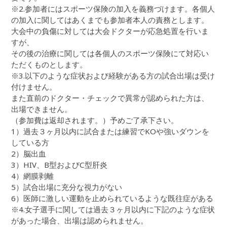
※2.参加者にはスポーツ保険の加入を義務づけます。各個人
の加入に関してはあくまでも参加者本人の責務とします。
大会中の負傷に対しては大会ドクターが応急処置を行いま
すが、
その後の治療に関しては各個人のスポーツ保険にて対応い
ただくものとします。
※3.以下のような症状および経験がある方の試合出場は受け
付けません。
また直前のドクター・チェックで異常が認められた方は、
出場できません。
（参加費は返却されます。）予めご了承下さい。
1）過去３ヶ月以内に試合または練習でKOや強いダウンを
している方
2）脳出血
3）HIV、B型およびC型肝炎
4）網膜剥離
5）試合出場に充分な視力がない
6）医師に激しい運動を止められているような既往症がある
※4.女子選手に関しては過去３ヶ月以内に下記のような症状
があった場合、出場は認められません。