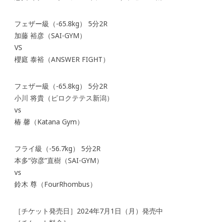
フェザー級（-65.8kg） 5分2R
加藤 裕彦（SAI-GYM）
VS
櫻庭 泰裕（ANSWER FIGHT）
フェザー級（-65.8kg） 5分2R
小川 将貴（ピロクテテス新潟）
vs
椿 馨（Katana Gym）
フライ級（-56.7kg） 5分2R
本多“弥彦”直樹（SAI-GYM）
vs
鈴木 尊（FourRhombus）
［チケット発売日］2024年7月1日（月）発売中