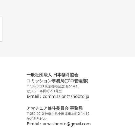
一般社団法人 日本修斗協会
コミッション事務局(プロ管理部)
〒108-0023 東京都港区芝浦2-14-13
セジュール田町201号室
E-mail：
commission@shooto.jp
アマチュア修斗委員会 事務局
〒250-0012 神奈川県小田原市本町2-14-12
かどきちビル
E-mail：
ama.shooto@gmail.com