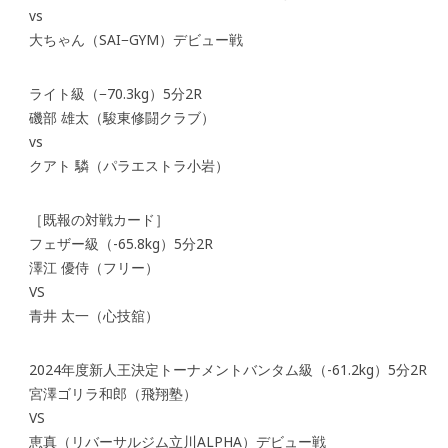
vs
大ちゃん（SAI−GYM）デビュー戦
ライト級（−70.3kg）5分2R
磯部 雄太（駿東修闘クラブ）
vs
クアト 驎（パラエストラ小岩）
［既報の対戦カード］
フェザー級（-65.8kg）5分2R
澤江 優侍（フリー）
VS
青井 太一（心技舘）
2024年度新人王決定トーナメントバンタム級（-61.2kg）5分2R
宮澤ゴリラ和郎（飛翔塾）
VS
恵真（リバーサルジム立川ALPHA）デビュー戦