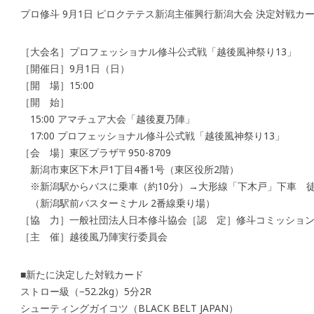
プロ修斗 9月1日 ピロクテテス新潟主催興行新潟大会 決定対戦カ
［大会名］プロフェッショナル修斗公式戦「越後風神祭り13」
［開催日］9月1日（日）
［開 場］15:00
［開 始］
15:00 アマチュア大会「越後夏乃陣」
17:00 プロフェッショナル修斗公式戦「越後風神祭り13」
［会 場］東区プラザ〒950-8709
新潟市東区下木戸1丁目4番1号（東区役所2階）
※新潟駅からバスに乗車（約10分）→大形線「下木戸」下車 徒
（新潟駅前バスターミナル 2番線乗り場）
［協 力］一般社団法人日本修斗協会［認 定］修斗コミッショ
［主 催］越後風乃陣実行委員会
■新たに決定した対戦カード
ストロー級（−52.2kg）5分2R
シューティングガイコツ（BLACK BELT JAPAN）