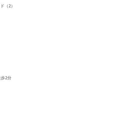
ード（2）
歩2分
ン