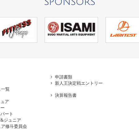
SPONSORS
アマ
申請書類
新人王決定戦エントリー
ス一覧
決算報告書
チュア
ナー
スパート
&ジュニア
ュア修斗委員会