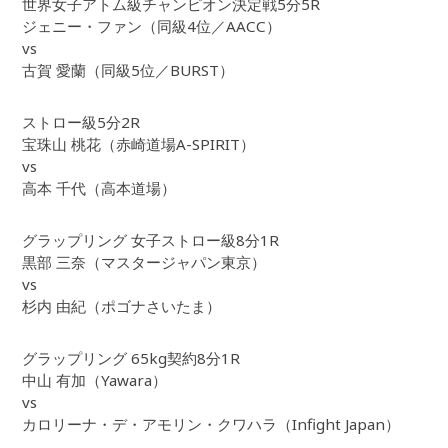
世界女子アトム級チャンピオン決定戦5分5R
ジェニー・ファン（同級4位／AACC）
vs
古賀 愛蘭（同級5位／BURST）
ストロー級5分2R
宝珠山 桃花（赤崎道場A-SPIRIT）
vs
高本 千代（高本道場）
グラップリング 女子ストロー級8分1R
黒部 三奈（マスタージャパン東京）
vs
杉内 由紀（ポゴナさいたま）
グラップリング 65kg契約8分1R
中山 有加（Yawara）
vs
カロリーナ・デ・アモリン・クワハラ（Infight Japan）