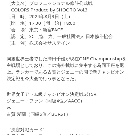
［大会名］プロフェッショナル修斗公式戦
COLORS Produce by SHOOTO Vol.3
［日 時］2024年8月3日（土）
［開 場］17:30［開 始］18:00
［会 場］東京・新宿FACE
［認 定］SC［協 力］一般社団法人 日本修斗協会
［主 催］株式会社サステイン
同級世界王者でした澤田千優が現在ONE Championshipを
主戦場としており、この海外挑戦に集中する為同王座を返
上。ランカーである古賀とジェニーの間で新チャンピオン
決定戦を今大会で行う事となった。
世界女子アトム級チャンピオン決定戦5分5R
ジェニー・ファン（同級4位／AACC）
vs
古賀 愛蘭（同級5位／BURST）
［決定対戦カード］