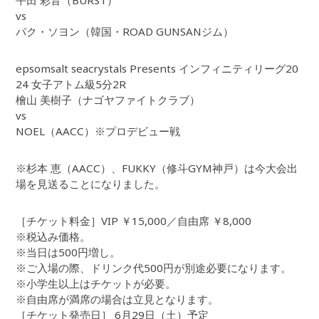
平田 彩音（BURST）
vs
パク・ソヨン（韓国・ROAD GUNSANジム）
epsomsalt seacrystals Presents インフィニティリーグ20
24 女子アトム級5分2R
檜山 美樹子（ナゴヤファイトクラブ）
vs
NOEL（AACC）※プロデビュー戦
※杉本 恵（AACC）、FUKKY（修斗GYM神戸）は今大会出
場を見送ることになりました。
［チケット料金］VIP ￥15,000／自由席 ￥8,000
※税込み価格。
※当日は500円増し。
※ご入場の際、ドリンク代500円が別途必要になります。
※小学生以上はチケットが必要。
※自由席が満席の場合は立見となります。
［チケット発売日］ 6月29日（土）予定