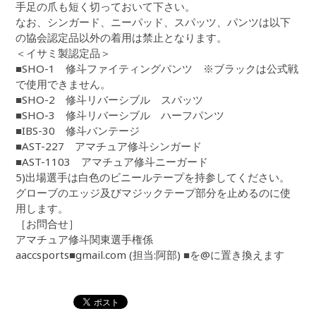
手足の爪も短く切っておいて下さい。
なお、シンガード、ニーパッド、スパッツ、パンツは以下
の協会認定品以外の着用は禁止となります。
＜イサミ製認定品＞
■SHO-1 修斗ファイティングパンツ ※ブラックは公式戦
で使用できません。
■SHO-2 修斗リバーシブル スパッツ
■SHO-3 修斗リバーシブル ハーフパンツ
■IBS-30 修斗バンテージ
■AST-227 アマチュア修斗シンガード
■AST-1103 アマチュア修斗ニーガード
5)出場選手は白色のビニールテープを持参してください。
グローブのエッジ及びマジックテープ部分を止めるのに使
用します。
［お問合せ］
アマチュア修斗関東選手権係
aaccsports■gmail.com (担当:阿部) ■を@に置き換えます