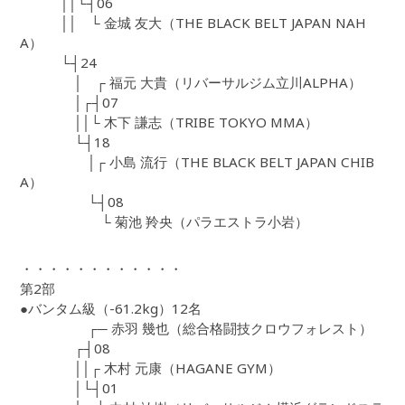
││└┤06
││ └ 金城 友大（THE BLACK BELT JAPAN NAH
A）
└┤24
│ ┌ 福元 大貴（リバーサルジム立川ALPHA）
│┌┤07
││└ 木下 謙志（TRIBE TOKYO MMA）
└┤18
│┌ 小島 流行（THE BLACK BELT JAPAN CHIB
A）
└┤08
└ 菊池 羚央（パラエストラ小岩）
・・・・・・・・・・・・
第2部
●バンタム級（-61.2kg）12名
┌─ 赤羽 幾也（総合格闘技クロウフォレスト）
┌┤08
││┌ 木村 元康（HAGANE GYM）
│└┤01