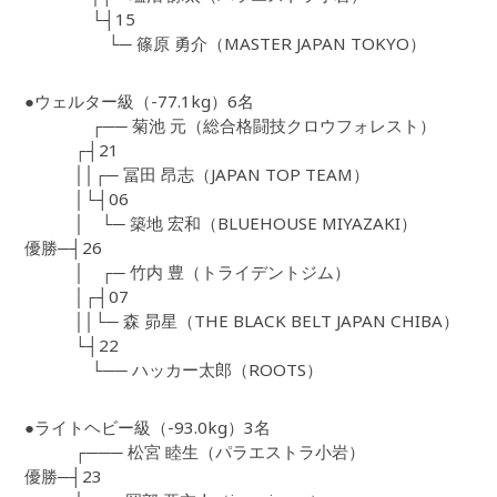
└┤15
└─ 篠原 勇介（MASTER JAPAN TOKYO）
●ウェルター級（-77.1kg）6名
┌── 菊池 元（総合格闘技クロウフォレスト）
┌┤21
││┌─ 冨田 昂志（JAPAN TOP TEAM）
│└┤06
│ └─ 築地 宏和（BLUEHOUSE MIYAZAKI）
優勝─┤26
│ ┌─ 竹内 豊（トライデントジム）
│┌┤07
││└─ 森 昴星（THE BLACK BELT JAPAN CHIBA）
└┤22
└── ハッカー太郎（ROOTS）
●ライトヘビー級（-93.0kg）3名
┌─── 松宮 睦生（パラエストラ小岩）
優勝─┤23