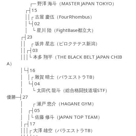
┌─ 野澤 海斗（MASTER JAPAN TOKYO）
┌┤15
││┌ 古屋 慶伍（FourRhombus）
│└┤02
│ └ 星川 陸（FightBase都立大）
┌┤23
││ ┌ 坂井 星志（ピロクテテス新潟）
││┌┤03
│││└ 本多 翔平（THE BLACK BELT JAPAN CHIB
A）
│└┤16
│ │┌ 雜賀 晴士（パラエストラTB）
│ └┤04
│ └ 太田代 龍斗（総合格闘技道場STF）
優勝─┤27
│ ┌ 瀬戸 悠介（HAGANE GYM）
│ ┌┤05
│ │└ 佐藤 修斗（JAPAN TOP TEAM）
│┌┤17
│││┌ 大澤 雄空（パラエストラTB）