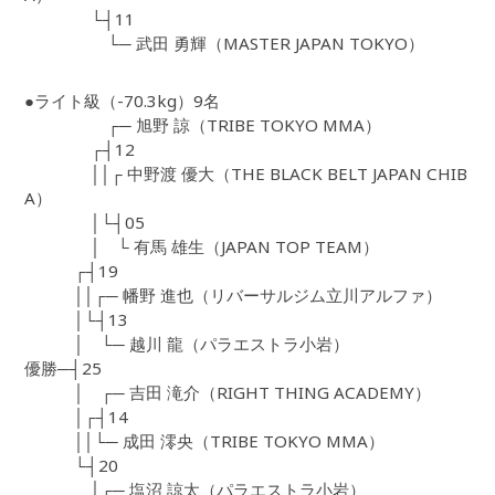
└┤11
└─ 武田 勇輝（MASTER JAPAN TOKYO）
●ライト級（-70.3kg）9名
┌─ 旭野 諒（TRIBE TOKYO MMA）
┌┤12
││┌ 中野渡 優大（THE BLACK BELT JAPAN CHIB
A）
│└┤05
│ └ 有馬 雄生（JAPAN TOP TEAM）
┌┤19
││┌─ 幡野 進也（リバーサルジム立川アルファ）
│└┤13
│ └─ 越川 龍（パラエストラ小岩）
優勝─┤25
│ ┌─ 吉田 滝介（RIGHT THING ACADEMY）
│┌┤14
││└─ 成田 澪央（TRIBE TOKYO MMA）
└┤20
│┌─ 塩沼 諒太（パラエストラ小岩）