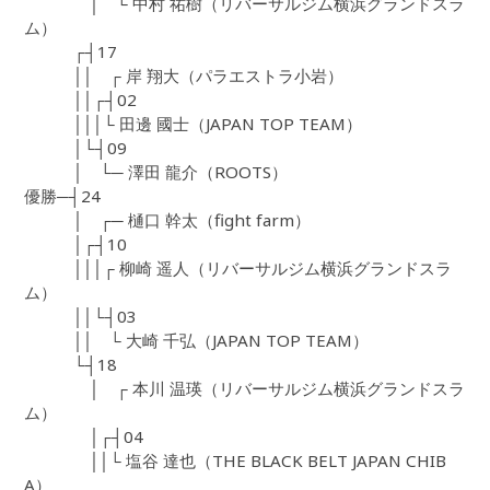
│ └ 中村 祐樹（リバーサルジム横浜グランドスラ
ム）
┌┤17
││ ┌ 岸 翔大（パラエストラ小岩）
││┌┤02
│││└ 田邊 國士（JAPAN TOP TEAM）
│└┤09
│ └─ 澤田 龍介（ROOTS）
優勝─┤24
│ ┌─ 樋口 幹太（fight farm）
│┌┤10
│││┌ 柳崎 遥人（リバーサルジム横浜グランドスラ
ム）
││└┤03
││ └ 大崎 千弘（JAPAN TOP TEAM）
└┤18
│ ┌ 本川 温瑛（リバーサルジム横浜グランドスラ
ム）
│┌┤04
││└ 塩谷 達也（THE BLACK BELT JAPAN CHIB
A）