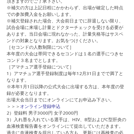
頂きますのでご了承下さい。
※補欠の方は上記日程にかかわらず、出場が確定した時点
での参加費入金をお願いします。
※補欠登録された場合、大会前日までに辞退しない限り、
試合会場に来場し計量とドクターチェックを受ける必要が
あります。当日会場に現れなかった、計量失格等はサスペ
ンドの対象となります。お気をつけください。
［セコンドの人数制限について］
本年度の大会は帯同できるセコンドは１名の選手につきセ
コンド３名までとします。
［アマチュア選手登録について］
1）アマチュア選手登録制度は毎年12月31日までで満了と
なります。
※本年1月1日以降の公式大会に出場する方は、本年度の登
録が必要となります。
出場大会当日までにオンラインにてお申込み下さい。
＞＞＞
オンライン登録申込
2）登録料 男子3000円 女子2000円
3）入れ墨を入れている選手は、HIV、B型およびC型肝炎の
血液検査報告書をオンラインにて提出していただきます。
過去に血液検査を提出している方も、更新には再検査の必