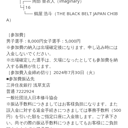
│┌── 岡部 亜衣人（imaginary）
└┤16
└── 鶴屋 浩斗（THE BLACK BELT JAPAN CHIB
A）
［参加費］
男子選手：8,000円女子選手：5,000円
※参加費の納入は出場確定後になります。申し込み時には
入金しないでください。
※出場確定した選手は、欠場になったとしても参加費を納
入する義務が生じます。
［参加費入金締め切り］2024年7月30日（火）
■参加費振込先
三井住友銀行 浅草支店
普通 7222924
一般社団法人日本修斗協会
※振込手数料につきましてはお客様負担になります。また
誤入金に対する返金手続きにつきましては事務手数料（500
円）を引いた額をご指定口座に入金致します。ご了承下さ
い。尚その際の振込手数料につきましてもお客様にご負担