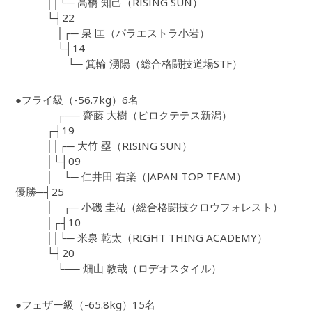
││└─ 高橋 知己（RISING SUN）
└┤22
│┌─ 泉 匡（パラエストラ小岩）
└┤14
└─ 箕輪 湧陽（総合格闘技道場STF）
●フライ級（-56.7kg）6名
┌── 齋藤 大樹（ピロクテテス新潟）
┌┤19
││┌─ 大竹 塁（RISING SUN）
│└┤09
│ └─ 仁井田 右楽（JAPAN TOP TEAM）
優勝─┤25
│ ┌─ 小磯 圭祐（総合格闘技クロウフォレスト）
│┌┤10
││└─ 米泉 乾太（RIGHT THING ACADEMY）
└┤20
└── 畑山 敦哉（ロデオスタイル）
●フェザー級（-65.8kg）15名