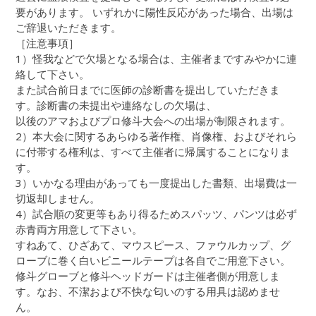
要があります。 いずれかに陽性反応があった場合、出場は
ご辞退いただきます。
［注意事項］
1）怪我などで欠場となる場合は、主催者まですみやかに連
絡して下さい。
また試合前日までに医師の診断書を提出していただきま
す。診断書の未提出や連絡なしの欠場は、
以後のアマおよびプロ修斗大会への出場が制限されます。
2）本大会に関するあらゆる著作権、肖像権、およびそれら
に付帯する権利は、すべて主催者に帰属することになりま
す。
3）いかなる理由があっても一度提出した書類、出場費は一
切返却しません。
4）試合順の変更等もあり得るためスパッツ、パンツは必ず
赤青両方用意して下さい。
すねあて、ひざあて、マウスピース、ファウルカップ、グ
ローブに巻く白いビニールテープは各自でご用意下さい。
修斗グローブと修斗ヘッドガードは主催者側が用意しま
す。なお、不潔および不快な匂いのする用具は認めませ
ん。