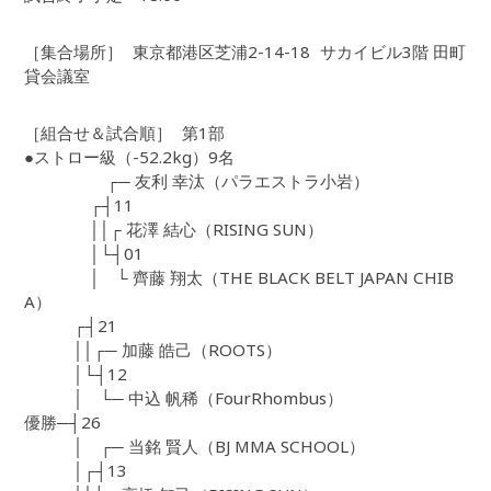
［集合場所］ 東京都港区芝浦2-14-18 サカイビル3階 田町
貸会議室
［組合せ＆試合順］ 第1部
●ストロー級（-52.2kg）9名
┌─ 友利 幸汰（パラエストラ小岩）
┌┤11
││┌ 花澤 結心（RISING SUN）
│└┤01
│ └ 齊藤 翔太（THE BLACK BELT JAPAN CHIB
A）
┌┤21
││┌─ 加藤 皓己（ROOTS）
│└┤12
│ └─ 中込 帆稀（FourRhombus）
優勝─┤26
│ ┌─ 当銘 賢人（BJ MMA SCHOOL）
│┌┤13