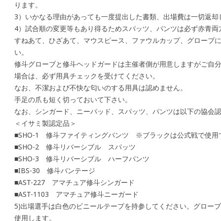
ります。
3）いかなる理由があっても一度提出した書類、出場費は一切返却
4）試合順の変更等もあり得るためスパッツ、パンツは必ず赤青両
すねあて、ひざあて、マウスピース、ファウルカップ、グローブ
い。
修斗グローブと修斗ヘッドガードは主催者側が用意しますがご自
場合は、必ず用具チェックを受けてください。
なお、不潔および不快な匂いのする用具は認めません。
手足の爪も短く切っておいて下さい。
なお、シンガード、ニーパッド、スパッツ、パンツは以下の協会
＜イサミ製認定品＞
■SHO-1 修斗ファイティングパンツ ※ブラックは公式戦で使
■SHO-2 修斗リバーシブル スパッツ
■SHO-3 修斗リバーシブル ハーフパンツ
■IBS-30 修斗バンテージ
■AST-227 アマチュア修斗シンガード
■AST-1103 アマチュア修斗ニーガード
5)出場選手は白色のビニールテープを持参してください。グロー
使用します。