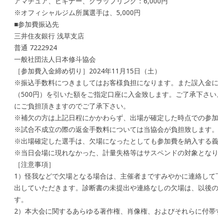
アマチュア、ビギナー、グラップリング：6,000円
※オフィシャルジム所属選手は、5,000円
■参加費振込先
三井住友銀行 浅草支店
普通 7222924
一般社団法人日本修斗協会
［参加費入金締め切り］2024年11月15日（土）
※振込手数料につきましてはお客様負担になります。また誤入金
（500円）を引いた額をご指定口座に入金致します。ご了承下さ
にご負担頂きますのでご了承下さい。
※補欠の方は上記日程にかかわらず、出場が確定した時点での参
※試合不成立の際の返金手数料については当協会が負担致します
※出場確定した選手は、欠場になったとしても参加費を納入する
※当日会場に現れなかった、計量失格等はサスペンドの対象とな
［注意事項］
1）怪我などで欠場となる場合は、主催者まですみやかに連絡して
出していただきます。診断書の未提出や連絡なしの欠場は、以後
す。
2）本大会に関するあらゆる著作権、肖像権、およびそれらに付帯