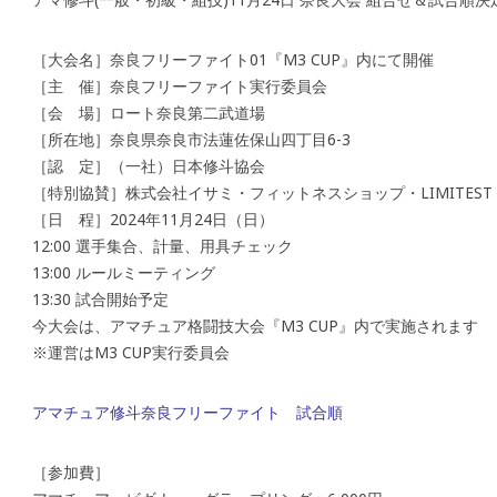
［大会名］奈良フリーファイト01『M3 CUP』内にて開催
［主 催］奈良フリーファイト実行委員会
［会 場］ロート奈良第二武道場
［所在地］奈良県奈良市法蓮佐保山四丁目6-3
［認 定］（一社）日本修斗協会
［特別協賛］株式会社イサミ・フィットネスショップ・LIMITEST
［日 程］2024年11月24日（日）
12:00 選手集合、計量、用具チェック
13:00 ルールミーティング
13:30 試合開始予定
今大会は、アマチュア格闘技大会『M3 CUP』内で実施されます
※運営はM3 CUP実行委員会
アマチュア修斗奈良フリーファイト 試合順
［参加費］