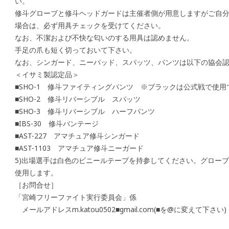
い。
修斗グローブと修斗ヘッドガードは主催者側が用意しますがご自
場合は、必ず用具チェックを受けてください。
なお、不潔および不快な匂いのする用具は認めません。
手足の爪も短く切っておいて下さい。
なお、シンガード、ニーパッド、スパッツ、パンツは以下の協会
＜イサミ製認定品＞
■SHO-1 修斗ファイティングパンツ ※ブラックは公式戦で使
■SHO-2 修斗リバーシブル スパッツ
■SHO-3 修斗リバーシブル ハーフパンツ
■IBS-30 修斗バンテージ
■AST-227 アマチュア修斗シンガード
■AST-1103 アマチュア修斗ニーガード
5)出場選手は白色のビニールテープを持参してください。グロー
使用します。
［お問合せ］
「宮崎フリーファイト実行委員会」係
メールアドレスm.katou0502■gmail.com(■を@に変えて下さい)