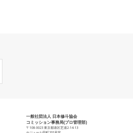
一般社団法人 日本修斗協会
コミッション事務局(プロ管理部)
〒108-0023 東京都港区芝浦2-14-13
セジュール田町201号室