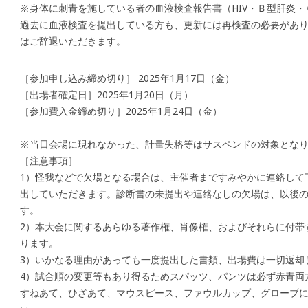
※身体に刺青を施している者の血液検査報告書（HIV・Ｂ型肝炎
過去に血液検査を提出している方も、更新には再検査の必要があり
はご辞退いただきます。
［参加申し込み締め切り］ 2025年1月17日（金）
［出場者確定日］2025年1月20日（月）
［参加費入金締め切り］2025年1月24日（金）
※当日会場に現れなかった、計量失格等はサスペンドの対象とな
［注意事項］
1）怪我などで欠場となる場合は、主催者まですみやかに連絡して
出していただきます。診断書の未提出や連絡なしの欠場は、以後
す。
2）本大会に関するあらゆる著作権、肖像権、およびそれらに付帯
ります。
3）いかなる理由があっても一度提出した書類、出場費は一切返却
4）試合順の変更等もあり得るためスパッツ、パンツは必ず赤青両
すねあて、ひざあて、マウスピース、ファウルカップ、グローブ