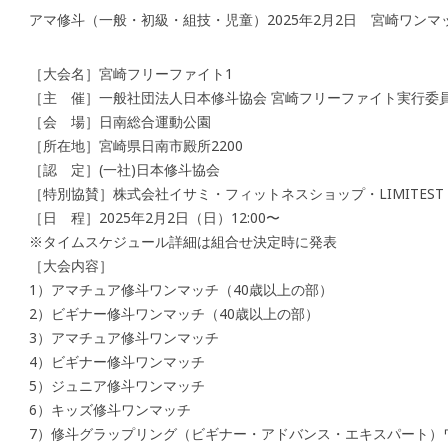
アマ修斗（一般・初級・組技・児童）2025年2月2日 宮崎ワンマ
［大会名］宮崎フリーファイト1
［主 催］一般社団法人日本修斗協会 宮崎フリーファイト実行委
［会 場］日南総合運動公園
［所在地］宮崎県日南市殿所2200
［認 定］(一社)日本修斗協会
［特別協賛］株式会社イサミ・フィットネスショップ・LIMITEST
［日 程］2025年2月2日（日）12:00〜
※タイムスケジュール詳細は組合せ決定時に発表
［大会内容］
1）アマチュア修斗ワンマッチ（40歳以上の部）
2）ビギナー修斗ワンマッチ（40歳以上の部）
3）アマチュア修斗ワンマッチ
4）ビギナー修斗ワンマッチ
5）ジュニア修斗ワンマッチ
6）キッズ修斗ワンマッチ
7）修斗グラップリング（ビギナー・アドバンス・エキスパート）