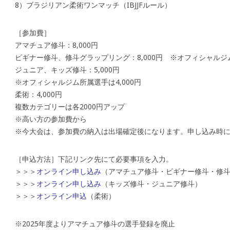
8）ブラジリアン柔術ワンマッチ（IBJJFルール）
［参加費］
アマチュア修斗：8,000円
ビギナー修斗、修斗グラップリング：8,000円 ※オフィシャルジム
ジュニア、キッズ修斗：5,000円
※オフィシャルジム所属選手は4,000円
柔術：4,000円
複数カテゴリーは各2000円アップ
※高い方の参加費から
※今大会は、参加費の納入は出場確定後になります。申し込み時
［申込方法］下記リンク先にて必要事項を入力。
＞＞＞
オンライン申し込み
（アマチュア修斗・ビギナー修斗・修
＞＞＞
オンライン申し込み
（キッズ修斗・ジュニア修斗）
＞＞＞
オンライン申込
（柔術）
※2025年度よりアマチュア修斗の選手登録を廃止