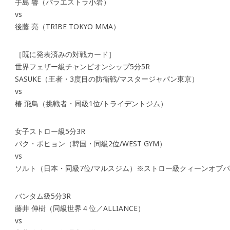
手島 響（パラエストラ小岩）
vs
後藤 亮（TRIBE TOKYO MMA）
［既に発表済みの対戦カード］
世界フェザー級チャンピオンシップ5分5R
SASUKE（王者・3度目の防衛戦/マスタージャパン東京）
vs
椿 飛鳥（挑戦者・同級1位/トライデントジム）
女子ストロー級5分3R
パク・ボヒョン（韓国・同級2位/WEST GYM）
vs
ソルト（日本・同級7位/マルスジム）※ストロー級クィーンオブ
バンタム級5分3R
藤井 伸樹（同級世界４位／ALLIANCE）
vs