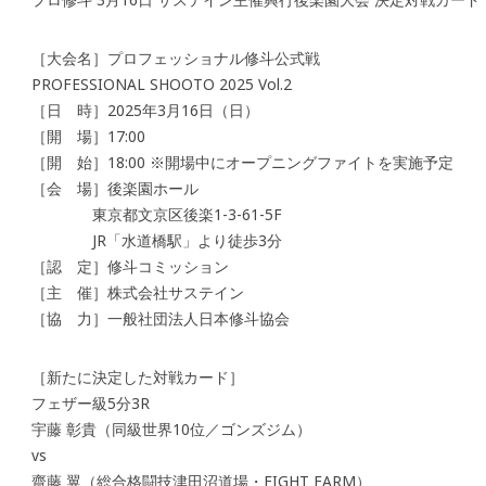
［大会名］プロフェッショナル修斗公式戦
PROFESSIONAL SHOOTO 2025 Vol.2
［日 時］2025年3月16日（日）
［開 場］17:00
［開 始］18:00 ※開場中にオープニングファイトを実施予定
［会 場］後楽園ホール
東京都文京区後楽1-3-61-5F
JR「水道橋駅」より徒歩3分
［認 定］修斗コミッション
［主 催］株式会社サステイン
［協 力］一般社団法人日本修斗協会
［新たに決定した対戦カード］
フェザー級5分3R
宇藤 彰貴（同級世界10位／ゴンズジム）
vs
齋藤 翼（総合格闘技津田沼道場・FIGHT FARM）