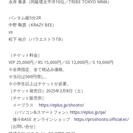
永井 奏多（同級環太平洋10位／TRIBE TOKYO MMA）
バンタム級5分2R
中野 剛貴（KRAZY BEE）
vs
松下 祐介（パラエストラTB）
［チケット料金］
VIP 25,000円／RS 15,000円／SS 12,000円／S 10,000円
※全席指定、全て税込み価格。
※当日は500円増し。
※小学生以上はチケットが必要。
［チケット発売日］2025年2月8日（土）
［チケット販売所］
イープラス
https://eplus.jp/shooto/
（パソコン&スマートフォン）
https://eplus.jp/qa/
修斗BASE オンラインショップ
https://proshooto.official.ec/
［お問い合せ］