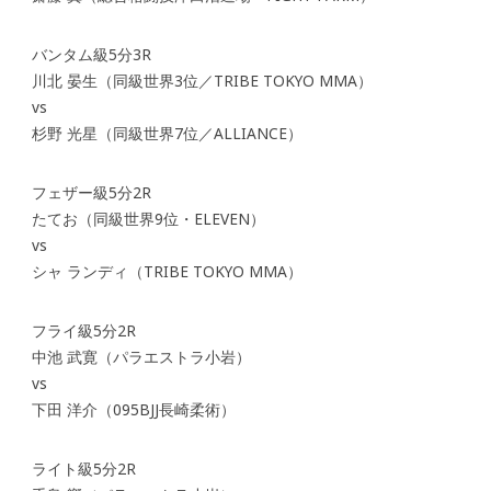
バンタム級5分3R
川北 晏生（同級世界3位／TRIBE TOKYO MMA）
vs
杉野 光星（同級世界7位／ALLIANCE）
フェザー級5分2R
たてお（同級世界9位・ELEVEN）
vs
シャ ランディ（TRIBE TOKYO MMA）
フライ級5分2R
中池 武寛（パラエストラ小岩）
vs
下田 洋介（095BJJ長崎柔術）
ライト級5分2R