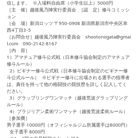
信します。 ※入場料自由席（小学生以上）5000円
［主 催］越後風乃陣実行委員会 ［認 定］修斗コミッシ
ョン
［会 場］新潟ロッツ 〒950-0908 新潟県新潟市中央区幸
西4丁目3-5
［お問合せ］越後風乃陣実行委員会 shootoniigata@gmai
l.com 090-2142-8167
［内 容］
1）アマチュア修斗公式戦（日本修斗協会制定のアマチュア
修斗ルール）
2）ビギナー修斗公式戦（日本修斗協会制定のビギナー修
斗公式ルール） ※ビギナー修斗に出場される選手の指導者
は、責任を持って他の格闘技の競技歴を詳しく記入してく
ださい。
3）グラップリングワンマッチ（越後荒波グラップリング
ルール）
4）ブラジリアン柔術ワンマッチ（越後荒波柔術ルール）
［参加費］
男子選手 10000円（オフィシャルジム所属選手は8000円）
女子選手 8000円