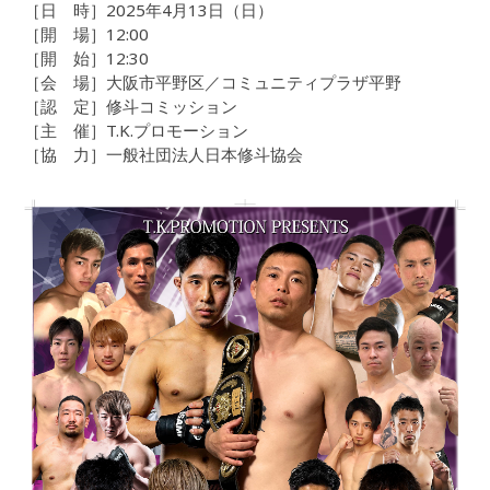
［日 時］2025年4月13日（日）
［開 場］12:00
［開 始］12:30
［会 場］大阪市平野区／コミュニティプラザ平野
［認 定］修斗コミッション
［主 催］T.K.プロモーション
［協 力］一般社団法人日本修斗協会