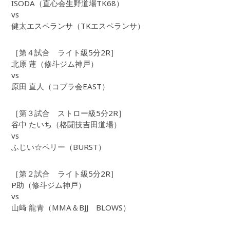
ISODA（直心会生野道場TK68）
vs
健太エスペランサ（TKエスペランサ）
［第４試合 ライト級5分2R］
北原 蓮（修斗ジム神戸）
vs
原田 直人（コブラ会EAST）
［第３試合 ストロー級5分2R］
谷中 たいち（格闘技吉田道場）
vs
ふじい☆ペリー（BURST）
［第２試合 ライト級5分2R］
P助（修斗ジム神戸）
vs
山﨑 龍青（MMA＆BJJ BLOWS）