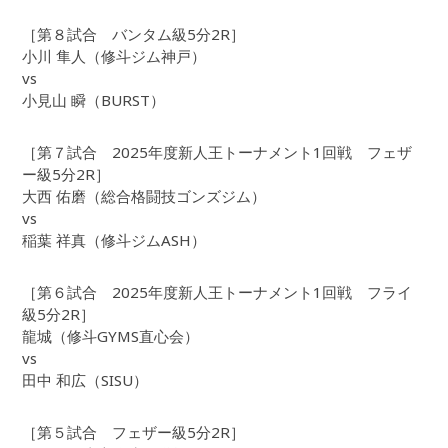
［第８試合 バンタム級5分2R］
小川 隼人（修斗ジム神戸）
vs
小見山 瞬（BURST）
［第７試合 2025年度新人王トーナメント1回戦 フェザ
ー級5分2R］
大西 佑磨（総合格闘技ゴンズジム）
vs
稲葉 祥真（修斗ジムASH）
［第６試合 2025年度新人王トーナメント1回戦 フライ
級5分2R］
龍城（修斗GYMS直心会）
vs
田中 和広（SISU）
［第５試合 フェザー級5分2R］