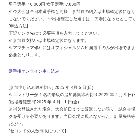
男子選手: 10,000円 女子選手: 7,000円
※今大会は全日本選手権と同様、参加費の納入は出場確定後にな
しないでください。 ※出場確定した選手は、欠場になったとして
[申込方法]
下記リンク先にて必要事項を入力してください。
※参加費支払いは出場確定後になります。
※アマチュア修斗にはオフィシャルジム所属選手のみが出場でき
必要となります。
選手権オンライン申し込み
[参加申し込み締め切り] 2025 年 4月 6 日(日)
※エントリーが 1 名の階級の追加募集締め切り:2025 年 4 月 9 日(
[出場者確定日]2025 年 4 月 11 日(金)
※補欠登録された場合、大会前日までに辞退しない限り、試合会
クを受ける必要があります。当日会場に現れなかった、計量失格等
ださい。
[セコンドの人数制限について]