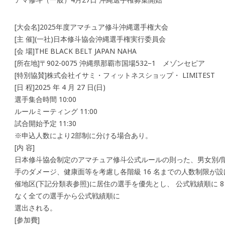
[大会名]2025年度アマチュア修斗沖縄選手権大会
[主 催](一社)日本修斗協会沖縄選手権実行委員会
[会 場]THE BLACK BELT JAPAN NAHA
[所在地]〒902-0075 沖縄県那覇市国場532−1 メゾンセピア
[特別協賛]株式会社イサミ・フィットネスショップ・ LIMITEST
[日 程]2025 年 4 月 27 日(日)
選手集合時間 10:00
ルールミーティング 11:00
試合開始予定 11:30
※申込人数により2部制に分ける場合あり。
[内 容]
日本修斗協会制定のアマチュア修斗公式ルールの則った、男女別/
手のダメージ、健康面等を考慮し各階級 16 名までの人数制限が設け
催地区(下記分類表参照)に居住の選手を優先とし、 公式戦績順に 8
なく全ての選手から公式戦績順に
選出される。
[参加費]