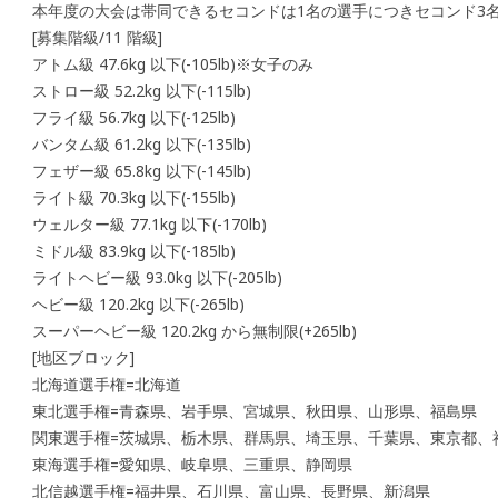
本年度の大会は帯同できるセコンドは1名の選手につきセコンド3
[募集階級/11 階級]
アトム級 47.6kg 以下(-105lb)※女子のみ
ストロー級 52.2kg 以下(-115lb)
フライ級 56.7kg 以下(-125lb)
バンタム級 61.2kg 以下(-135lb)
フェザー級 65.8kg 以下(-145lb)
ライト級 70.3kg 以下(-155lb)
ウェルター級 77.1kg 以下(-170lb)
ミドル級 83.9kg 以下(-185lb)
ライトヘビー級 93.0kg 以下(-205lb)
ヘビー級 120.2kg 以下(-265lb)
スーパーヘビー級 120.2kg から無制限(+265lb)
[地区ブロック]
北海道選手権=北海道
東北選手権=青森県、岩手県、宮城県、秋田県、山形県、福島県
関東選手権=茨城県、栃木県、群馬県、埼玉県、千葉県、東京都、
東海選手権=愛知県、岐阜県、三重県、静岡県
北信越選手権=福井県、石川県、富山県、長野県、新潟県