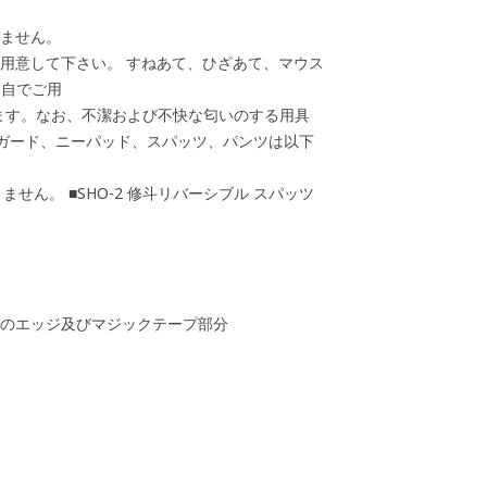
しません。
方用意して下さい。 すねあて、ひざあて、マウス
各自でご用
ます。なお、不潔および不快な匂いのする用具
ンガード、ニーパッド、スパッツ、パンツは以下
ません。 ■SHO-2 修斗リバーシブル スパッツ
ブのエッジ及びマジックテープ部分