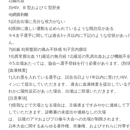
2)脳出血
3)HIV、B 型および C 型肝炎
4)網膜剥離
5)試合出場に充分な視力がない
6)医師に激しい運動を止められているような既往症がある
※4.女子選手に関しては過去3ヶ月以内に下記のような症状があっ
ん。
7)妊娠 8)骨盤部の痛み不快感 9)子宮内膜症
10)異常膣出血 11)最近の無月経 12)最近の乳房出血および機能不
※5.出場あたっては、協会へ選手登録を行う必要があります。(別項
[血液検査]
1)入れ墨を入れている選手は、試合当日より1年以内に受けたHIV、
インにて提出していただきます。 過去に血液検査を提出している
れかに陽性反応があった場合、出場はご辞退いただきます。
[注意事項]
1)怪我などで欠場となる場合は、主催者まですみやかに連絡して
していただきます。診断書の未提出や連絡なしの欠場
は、 以後のアマおよびプロ修斗大会への出場が制限されます。
2)本大会に関するあらゆる著作権、肖像権、およびそれらに付帯