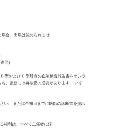
た場合、出場は認められませ
全
参照)
B 型および C 型肝炎の血液検査報告書をオンラ
方も、更新には再検査の必要があります。 いず
下さい。 また試合前日までに医師の診断書を提出
する権利は、すべて主催者に帰