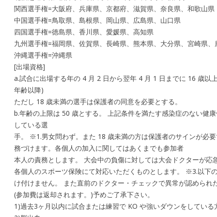
関西選手権=大阪府、兵庫県、京都府、滋賀県、奈良県、和歌山県
中国選手権=鳥取県、島根県、岡山県、広島県、山口県
四国選手権=徳島県、香川県、愛媛県、高知県
九州選手権=福岡県、佐賀県、長崎県、熊本県、大分県、宮崎県、
沖縄選手権=沖縄県
[出場資格]
a.試合に出場する年の 4 月 2 日から翌年 4 月 1 日までに 16 
年齢以降)
ただし 18 歳未満の選手は保護者の同意を必要とする。
b.年齢の上限は 50 歳とする。 上記条件を満たす感染症のない
している選
手。 ※1.男女問わず。また 18 歳未満の方は保護者のサインが必
務づけます。各個人の加入に関してはあくまでも参加者
本人の責務とします。 大会中の負傷に対しては大会ドクターが応
各個人のスポーツ保険にて対応いただくものとします。 ※3.以下
け付けません。 また直前のドクター・チェックで異常が認められ
(参加費は返却されます。)予めご了承下さい。
1)過去3ヶ月以内に試合または練習で KO や強いダウンをしている