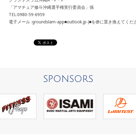
「アマチュア修斗沖縄選手権実行委員会」係
TEL:0980-59-6959
電子メール :groundslam-app■outlook.jp (■を@に置き換えてく
SPONSORS