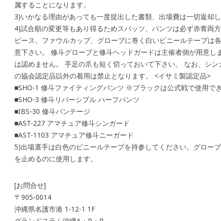
属することになります。
3)いかなる理由があっても一度提出した書類、出場費は一切返却
4)試合順の変更等もあり得るためスパッツ、パンツは必ず赤青両
ピース、ファウルカップ、グローブに巻く白いビニールテープは
意下さい。 修斗グローブと修斗ヘッドガードは主催者側が用意し
は認めません。 手足の爪も短く切っておいて下さい。 なお、シ
の協会認定品以外の着用は禁止となります。 <イサミ製認定品>
■SHO-1 修斗ファイティングパンツ ※ブラックは公式戦で使用でき
■SHO-3 修斗リバーシブル ハーフパンツ
■IBS-30 修斗バンテージ
■AST-227 アマチュア修斗シンガード
■AST-1103 アマチュア修斗ニーガード
5)出場選手は白色のビニールテープを持参してください。グロー
を止めるのに使用します。
[お問合せ]
〒905-0014
沖縄県名護市港 1-12-1 1F
グランドスラム沖縄A・P・P