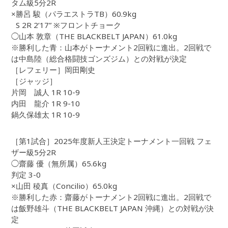
タム級5分2R
×勝呂 駿（パラエストラTB）60.9kg
S 2R 2’17” ※フロントチョーク
◯山本 敦章（THE BLACKBELT JAPAN）61.0kg
※勝利した青：山本がトーナメント2回戦に進出。2回戦で
は中島陸（総合格闘技ゴンズジム）との対戦が決定
［レフェリー］岡田剛史
［ジャッジ］
片岡 誠人 1R 10-9
内田 龍介 1R 9-10
鍋久保雄太 1R 10-9
［第1試合］2025年度新人王決定トーナメント一回戦 フェ
ザー級5分2R
◯齋藤 優（無所属）65.6kg
判定 3-0
×山田 稜真（Concilio）65.0kg
※勝利した赤：齋藤がトーナメント2回戦に進出。2回戦で
は飯野雄斗（THE BLACKBELT JAPAN 沖縄）との対戦が決
定