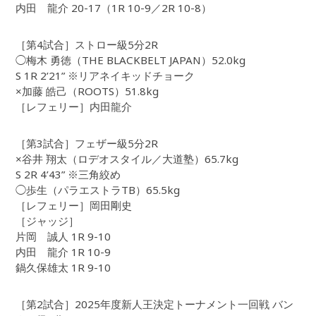
内田 龍介 20-17（1R 10-9／2R 10-8）
［第4試合］ストロー級5分2R
◯梅木 勇徳（THE BLACKBELT JAPAN）52.0kg
S 1R 2’21” ※リアネイキッドチョーク
×加藤 皓己（ROOTS）51.8kg
［レフェリー］内田龍介
［第3試合］フェザー級5分2R
×谷井 翔太（ロデオスタイル／大道塾）65.7kg
S 2R 4’43” ※三角絞め
◯歩生（パラエストラTB）65.5kg
［レフェリー］岡田剛史
［ジャッジ］
片岡 誠人 1R 9-10
内田 龍介 1R 10-9
鍋久保雄太 1R 9-10
［第2試合］2025年度新人王決定トーナメント一回戦 バン