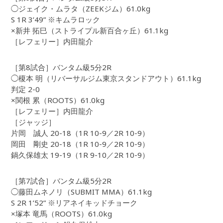
◯ジェイク・ムラタ（ZEEKジム）61.0kg
S 1R 3’49” ※キムラロック
×新井 拓巳（ストライプル新百合ヶ丘）61.1kg
［レフェリー］内田龍介
［第8試合］バンタム級5分2R
◯榎本 明（リバーサルジム東京スタンドアウト）61.1kg
判定 2-0
×関根 累（ROOTS）61.0kg
［レフェリー］内田龍介
［ジャッジ］
片岡 誠人 20-18（1R 10-9／2R 10-9）
岡田 剛史 20-18（1R 10-9／2R 10-9）
鍋久保雄太 19-19（1R 9-10／2R 10-9）
［第7試合］バンタム級5分2R
◯藤田ムネノリ（SUBMIT MMA）61.1kg
S 2R 1’52” ※リアネイキッドチョーク
×塚本 竜馬（ROOTS）61.0kg