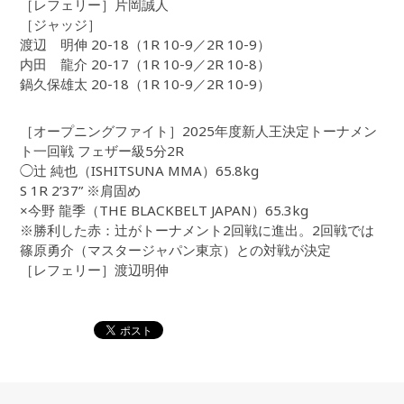
［レフェリー］片岡誠人
［ジャッジ］
渡辺 明伸 20-18（1R 10-9／2R 10-9）
内田 龍介 20-17（1R 10-9／2R 10-8）
鍋久保雄太 20-18（1R 10-9／2R 10-9）
［オープニングファイト］2025年度新人王決定トーナメン
ト一回戦 フェザー級5分2R
◯辻 純也（ISHITSUNA MMA）65.8kg
S 1R 2’37” ※肩固め
×今野 龍季（THE BLACKBELT JAPAN）65.3kg
※勝利した赤：辻がトーナメント2回戦に進出。2回戦では
篠原勇介（マスタージャパン東京）との対戦が決定
［レフェリー］渡辺明伸