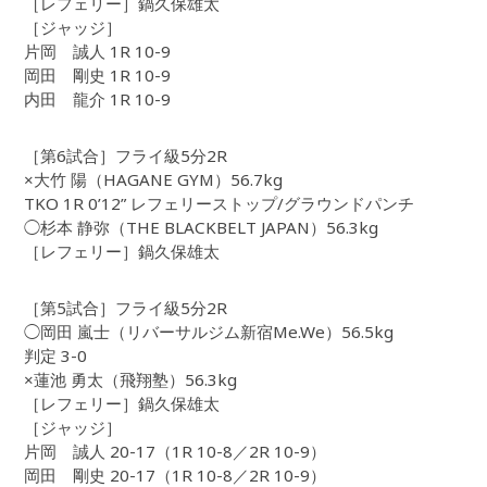
［レフェリー］鍋久保雄太
［ジャッジ］
片岡 誠人 1R 10-9
岡田 剛史 1R 10-9
内田 龍介 1R 10-9
［第6試合］フライ級5分2R
×大竹 陽（HAGANE GYM）56.7kg
TKO 1R 0’12” レフェリーストップ/グラウンドパンチ
◯杉本 静弥（THE BLACKBELT JAPAN）56.3kg
［レフェリー］鍋久保雄太
［第5試合］フライ級5分2R
◯岡田 嵐士（リバーサルジム新宿Me.We）56.5kg
判定 3-0
×蓮池 勇太（飛翔塾）56.3kg
［レフェリー］鍋久保雄太
［ジャッジ］
片岡 誠人 20-17（1R 10-8／2R 10-9）
岡田 剛史 20-17（1R 10-8／2R 10-9）