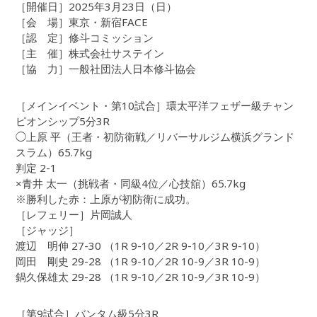
［開催日］2025年3月23日（日）
［会 場］東京・新宿FACE
［認 定］修斗コミッション
［主 催］株式会社サステイン
［協 力］一般社団法人日本修斗協会
［メインイベント・第10試合］環太平洋フェザー級チャン
ピオンシップ5分3R
◯上原 平（王者・初防衛戦／リバーサルジム横浜グランド
スラム）65.7kg
判定 2-1
×青井 太一（挑戦者・同級4位／心技舘）65.7kg
※勝利した赤：上原が初防衛に成功。
［レフェリー］片岡誠人
［ジャッジ］
渡辺 明伸 27-30 （1R 9-10／2R 9-10／3R 9-10）
岡田 剛史 29-28 （1R 9-10／2R 10-9／3R 10-9）
鍋久保雄太 29-28 （1R 9-10／2R 10-9／3R 10-9）
［第9試合］バンタム級5分3R