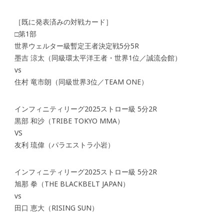
［既に発表済みの対戦カード］
□第1部
世界ウェルター級暫定王者決定戦5分5R
墨吉 涼太（同級環太平洋王者・世界1位／誠流会館）
vs
住村 竜市朗（同級世界3位／TEAM ONE）
インフィニティリーグ2025ストロー級 5分2R
黒部 和沙（TRIBE TOKYO MMA）
VS
友利 琉偉（パラエストラ小岩）
インフィニティリーグ2025ストロー級 5分2R
旭那 拳（THE BLACKBELT JAPAN）
vs
田口 恵大（RISING SUN）