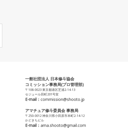
一般社団法人 日本修斗協会
コミッション事務局(プロ管理部)
〒108-0023 東京都港区芝浦2-14-13
セジュール田町201号室
E-mail：
commission@shooto.jp
アマチュア修斗委員会 事務局
〒250-0012 神奈川県小田原市本町2-14-12
かどきちビル
E-mail：
ama.shooto@gmail.com