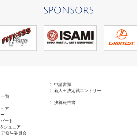
SPONSORS
アマ
申請書類
新人王決定戦エントリー
ス一覧
決算報告書
チュア
ナー
スパート
&ジュニア
ュア修斗委員会