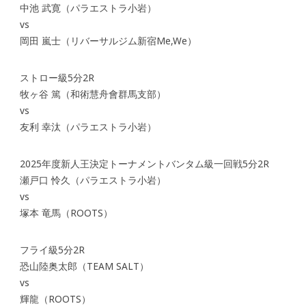
中池 武寛（パラエストラ小岩）
vs
岡田 嵐士（リバーサルジム新宿Me,We）
ストロー級5分2R
牧ヶ谷 篤（和術慧舟會群馬支部）
vs
友利 幸汰（パラエストラ小岩）
2025年度新人王決定トーナメントバンタム級一回戦5分2R
瀬戸口 怜久（パラエストラ小岩）
vs
塚本 竜馬（ROOTS）
フライ級5分2R
恐山陸奥太郎（TEAM SALT）
vs
輝龍（ROOTS）