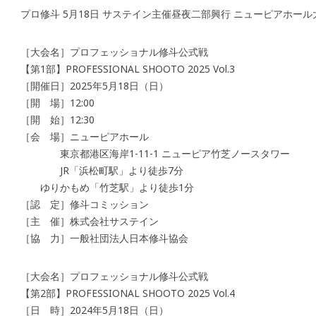
プロ修斗 5月18日 サステイン主催昼夜二部興行 ニューピアホール
［大会名］プロフェッショナル修斗公式戦
【第1部】PROFESSIONAL SHOOTO 2025 Vol.3
［開催日］2025年5月18日（日）
［開 場］12:00
［開 始］12:30
［会 場］ニューピアホール
東京都港区海岸1-11-1 ニューピア竹芝ノースタワー
JR「浜松町駅」より徒歩7分
ゆりかもめ「竹芝駅」より徒歩1分
［認 定］修斗コミッション
［主 催］株式会社サステイン
［協 力］一般社団法人日本修斗協会
［大会名］プロフェッショナル修斗公式戦
【第2部】PROFESSIONAL SHOOTO 2025 Vol.4
［日 時］2024年5月18日（日）