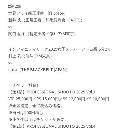
□第2部
世界フライ級王座統一戦 5分5R
新井 丈（正規王者／和術慧舟會HEARTS）
vs
関口 祐冬（暫定王者／修斗GYM東京）
インフィニティリーグ2025女子スーパーアトム級 5分2R
村上 彩（修斗GYM東京）
vs
erika（THE BLACKBELT JAPAN）
［チケット料金］
【第1部】PROFESSIONAL SHOOTO 2025 Vol.3
VIP 25,000円／RS 15,000円／SS 12,000円／S 10,000円
※全席指定、全て税込み価格。
※当日は500円増し。
※小学生以上はチケットが必要。
【第2部】PROFESSIONAL SHOOTO 2025 Vol.4