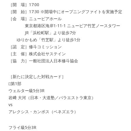
［開 場］17:00
［開 始］17:30 ※開場中にオープニングファイトを実施予定
［会 場］ニューピアホール
東京都港区海岸1-11-1 ニューピア竹芝ノースタワー
JR「浜松町駅」より徒歩7分
ゆりかもめ「竹芝駅」より徒歩1分
［認 定］修斗コミッション
［主 催］株式会社サステイン
［協 力］一般社団法人日本修斗協会
［新たに決定した対戦カード］
□第1部
ウェルター級5分3R
岩﨑 大河（日本・大道塾／パラエストラ東京）
vs
アレクシス・カンポス（ベネズエラ）
フライ級5分3R