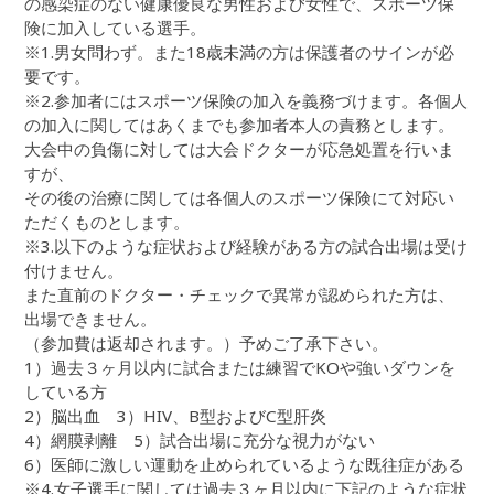
の感染症のない健康優良な男性および女性で、スポーツ保
険に加入している選手。
※1.男女問わず。また18歳未満の方は保護者のサインが必
要です。
※2.参加者にはスポーツ保険の加入を義務づけます。各個人
の加入に関してはあくまでも参加者本人の責務とします。
大会中の負傷に対しては大会ドクターが応急処置を行いま
すが、
その後の治療に関しては各個人のスポーツ保険にて対応い
ただくものとします。
※3.以下のような症状および経験がある方の試合出場は受け
付けません。
また直前のドクター・チェックで異常が認められた方は、
出場できません。
（参加費は返却されます。）予めご了承下さい。
1）過去３ヶ月以内に試合または練習でKOや強いダウンを
している方
2）脳出血 3）HIV、B型およびC型肝炎
4）網膜剥離 5）試合出場に充分な視力がない
6）医師に激しい運動を止められているような既往症がある
※4.女子選手に関しては過去３ヶ月以内に下記のような症状