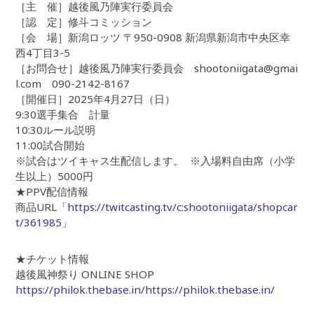
［主 催］越後風乃陣実行委員会
［認 定］修斗コミッション
［会 場］新潟ロッツ 〒950-0908 新潟県新潟市中央区幸
西4丁目3-5
［お問合せ］越後風乃陣実行委員会 shootoniigata@gmai
l.com 090-2142-8167
［開催日］2025年4月27日（日）
9:30選手集合 計量
10:30ルール説明
11:00試合開始
※試合はツイキャス生配信します。 ※入場料自由席（小学
生以上）5000円
★PPV配信情報
商品URL「
https://twitcasting.tv/c:shootoniigata/shopcar
t/361985
」
★チケット情報
越後風神祭り ONLINE SHOP
https://philok.thebase.in/https://philok.thebase.in/