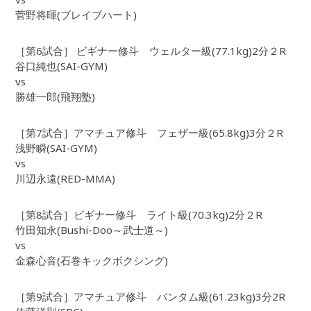
菅野将暉(ブレイブハート)
［第6試合］ ビギナー修斗 ウェルター級(77.1kg)2分２R
谷口純也(SAI-GYM)
vs
勝雄一郎(飛翔塾)
［第7試合］アマチュア修斗 フェザー級(65.8kg)3分２R
浅野瞬(SAI-GYM)
vs
川辺永遠(RED-MMA)
［第8試合］ビギナー修斗 ライト級(70.3kg)2分２R
竹田知永(Bushi-Doo～武士道～)
vs
金森心音(石巻キックボクシング)
［第9試合］アマチュア修斗 バンタム級(61.23kg)3分2R