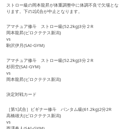
ストロー級の岡本龍昇が体重調整中に体調不良で欠場とな
ります。下の2試合が中止となります。
アマチュア修斗 ストロー級(52.2kg)3分２R
岡本龍昇(ピロクテテス新潟)
vs
駒沢伊月(SAI-GYM)
アマチュア修斗 ストロー級(52.2kg)3分２R
杉田空(SAI-GYM)
vs
岡本龍昇(ピロクテテス新潟)
決定対戦カード
［第1試合］ビギナー修斗 バンタム級(61.2kg)2分2R
高橋雄大(ピロクテテス新潟)
vs
西澤春人(SAI-GYM)