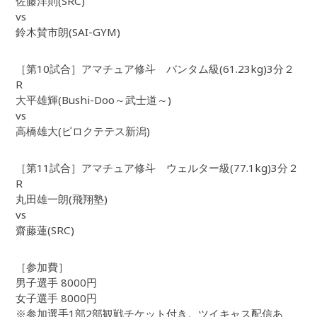
佐藤洋則(SRC)
vs
鈴木賛市朗(SAI-GYM)
［第10試合］アマチュア修斗 バンタム級(61.23kg)3分２
R
大平雄輝(Bushi-Doo～武士道～)
vs
高橋雄大(ピロクテテス新潟)
［第11試合］アマチュア修斗 ウェルター級(77.1kg)3分２
R
丸田雄一朗(飛翔塾)
vs
齋藤蓮(SRC)
［参加費］
男子選手 8000円
女子選手 8000円
※参加選手1部2部観戦チケット付き。ツイキャス配信あ