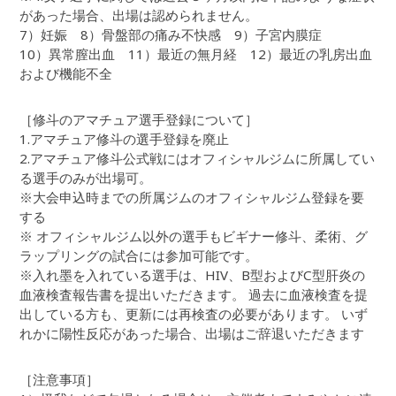
があった場合、出場は認められません。
7）妊娠 8）骨盤部の痛み不快感 9）子宮内膜症
10）異常膣出血 11）最近の無月経 12）最近の乳房出血
および機能不全
［修斗のアマチュア選手登録について］
1.アマチュア修斗の選手登録を廃止
2.アマチュア修斗公式戦にはオフィシャルジムに所属してい
る選手のみが出場可。
※大会申込時までの所属ジムのオフィシャルジム登録を要
する
※ オフィシャルジム以外の選手もビギナー修斗、柔術、グ
ラップリングの試合には参加可能です。
※入れ墨を入れている選手は、HIV、B型およびC型肝炎の
血液検査報告書を提出いただきます。 過去に血液検査を提
出している方も、更新には再検査の必要があります。 いず
れかに陽性反応があった場合、出場はご辞退いただきます
［注意事項］