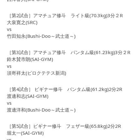
［第2試合］アマチュア修斗 ライト級(70.3kg)3分２R
大泉寛之(SRC)
vs
竹田知永(Bushi-Doo～武士道～)
［第3試合］アマチュア修斗 バンタム級(61.23kg)3分２R
鈴木賛市朗(SAI-GYM)
vs
須嵜祥太(ピロクテテス新潟)
［第4試合］ ビギナー修斗 バンタム級(61.2kg)2分2R
渡邊和志(SAI-GYM)
vs
渡邊洋和(Bushi-Doo～武士道～)
［第5試合］ビギナー修斗 フェザー級(65.8kg)2分2R
堀太一(SAI-GYM)
vs