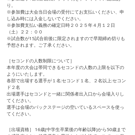
り。
※参加費は大会当日会場の受付にてお支払いください、申
し込み時には入金しないでください。
※参加費支払い義務の確定日時２０２５年４月１２日
（土）２２：００
※試合数が15試合前後に限定されますので早期締め切りも
予想されます。ご了承ください。
［セコンドの人数制限について］
本年度の大会は帯同できるセコンドの人数の上限を以下の
ようにいたします。
各部で出場する選手が１名:セコンド１名、２名以上:セコン
ド２名
出場選手はセコンドと一緒に関係者出入口から会場入りし
てください。
選手は会場のバックステージの空いているスペースを使っ
てください。
［出場資格］ 16歳(中学生卒業後の年齢以降)から50歳まで