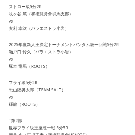
ストロー級5分2R
牧ヶ谷 篤（和術慧舟會群馬支部）
vs
友利 幸汰（パラエストラ小岩）
2025年度新人王決定トーナメントバンタム級一回戦5分2R
瀬戸口 怜久（パラエストラ小岩）
vs
塚本 竜馬（ROOTS）
フライ級5分2R
恐山陸奥太郎（TEAM SALT）
vs
輝龍（ROOTS）
□第2部
世界フライ級王座統一戦 5分5R
新井 丈（正規王者／和術慧舟會HEARTS）