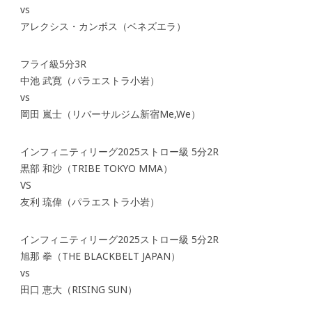
vs
アレクシス・カンポス（ベネズエラ）
フライ級5分3R
中池 武寛（パラエストラ小岩）
vs
岡田 嵐士（リバーサルジム新宿Me,We）
インフィニティリーグ2025ストロー級 5分2R
黒部 和沙（TRIBE TOKYO MMA）
VS
友利 琉偉（パラエストラ小岩）
インフィニティリーグ2025ストロー級 5分2R
旭那 拳（THE BLACKBELT JAPAN）
vs
田口 恵大（RISING SUN）