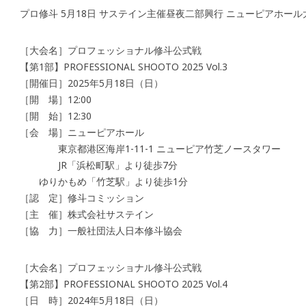
プロ修斗 5月18日 サステイン主催昼夜二部興行 ニューピアホール
［大会名］プロフェッショナル修斗公式戦
【第1部】PROFESSIONAL SHOOTO 2025 Vol.3
［開催日］2025年5月18日（日）
［開 場］12:00
［開 始］12:30
［会 場］ニューピアホール
東京都港区海岸1-11-1 ニューピア竹芝ノースタワー
JR「浜松町駅」より徒歩7分
ゆりかもめ「竹芝駅」より徒歩1分
［認 定］修斗コミッション
［主 催］株式会社サステイン
［協 力］一般社団法人日本修斗協会
［大会名］プロフェッショナル修斗公式戦
【第2部】PROFESSIONAL SHOOTO 2025 Vol.4
［日 時］2024年5月18日（日）