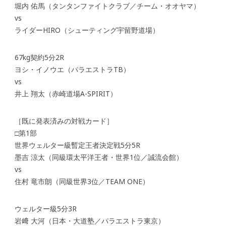
堀内 佑馬（タンタンファイトクラブ／チーム・オオヤマ）
vs
ライダーHIRO（シューティング宇留野道場）
67kg契約5分2R
ヨシ・イノウエ（パラエストラTB）
vs
井上 翔太（赤崎道場A-SPIRIT）
［既に発表済みの対戦カード］
□第1部
世界ウェルター級暫定王者決定戦5分5R
墨吉 涼太（同級環太平洋王者・世界1位／誠流会館）
vs
住村 竜市朗（同級世界3位／TEAM ONE）
ウェルター級5分3R
岩﨑 大河（日本・大道塾／パラエストラ東京）