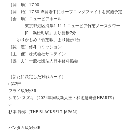
［開 場］17:00
［開 始］17:30 ※開場中にオープニングファイトを実施予定
［会 場］ニューピアホール
東京都港区海岸1-11-1 ニューピア竹芝ノースタワー
JR「浜松町駅」より徒歩7分
ゆりかもめ「竹芝駅」より徒歩1分
［認 定］修斗コミッション
［主 催］株式会社サステイン
［協 力］一般社団法人日本修斗協会
［新たに決定した対戦カード］
□第2部
フライ級5分3R
シモン スズキ（2024年同級新人王・和術慧舟會HEARTS）
vs
杉本 静弥（THE BLACKBELT JAPAN）
バンタム級5分3R