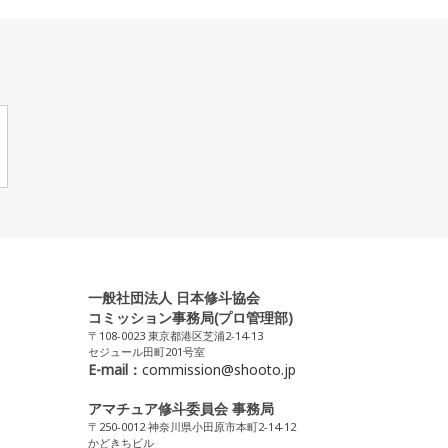
一般社団法人 日本修斗協会
コミッション事務局(プロ管理部)
〒108-0023 東京都港区芝浦2-14-13
セジュール田町201号室
E-mail：
commission@shooto.jp
アマチュア修斗委員会 事務局
〒250-0012 神奈川県小田原市本町2-14-12
かどきちビル