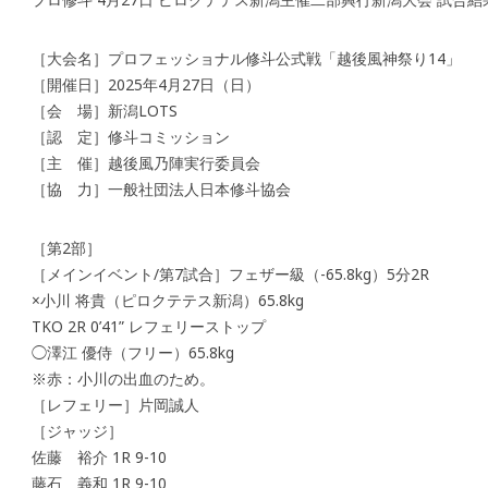
［大会名］プロフェッショナル修斗公式戦「越後風神祭り14」
［開催日］2025年4月27日（日）
［会 場］新潟LOTS
［認 定］修斗コミッション
［主 催］越後風乃陣実行委員会
［協 力］一般社団法人日本修斗協会
［第2部］
［メインイベント/第7試合］フェザー級（-65.8kg）5分2R
×小川 将貴（ピロクテテス新潟）65.8kg
TKO 2R 0’41” レフェリーストップ
◯澤江 優侍（フリー）65.8kg
※赤：小川の出血のため。
［レフェリー］片岡誠人
［ジャッジ］
佐藤 裕介 1R 9-10
藤石 義和 1R 9-10