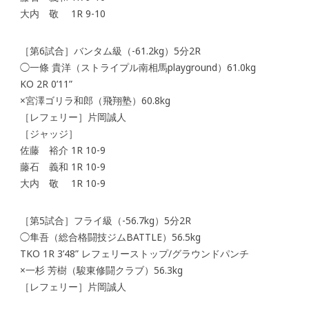
大内 敬 1R 9-10
［第6試合］バンタム級（-61.2kg）5分2R
◯一條 貴洋（ストライプル南相馬playground）61.0kg
KO 2R 0’11”
×宮澤ゴリラ和郎（飛翔塾）60.8kg
［レフェリー］片岡誠人
［ジャッジ］
佐藤 裕介 1R 10-9
藤石 義和 1R 10-9
大内 敬 1R 10-9
［第5試合］フライ級（-56.7kg）5分2R
◯隼吾（総合格闘技ジムBATTLE）56.5kg
TKO 1R 3’48” レフェリーストップ/グラウンドパンチ
×一杉 芳樹（駿東修闘クラブ）56.3kg
［レフェリー］片岡誠人