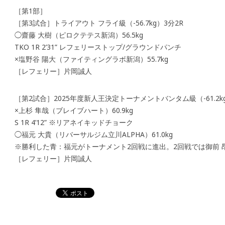
［第1部］
［第3試合］トライアウト フライ級（-56.7kg）3分2R
◯齋藤 大樹（ピロクテテス新潟）56.5kg
TKO 1R 2’31” レフェリーストップ/グラウンドパンチ
×塩野谷 陽大（ファイティングラボ新潟）55.7kg
［レフェリー］片岡誠人
［第2試合］2025年度新人王決定トーナメントバンタム級（-61.2kg
×上杉 隼哉（ブレイブハート）60.9kg
S 1R 4’12” ※リアネイキッドチョーク
◯福元 大貴（リバーサルジム立川ALPHA）61.0kg
※勝利した青：福元がトーナメント2回戦に進出。2回戦では御前
［レフェリー］片岡誠人