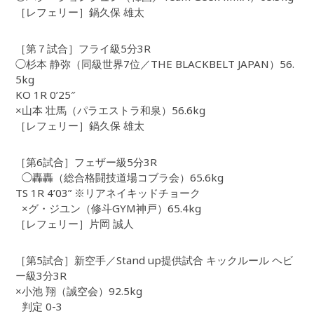
［レフェリー］鍋久保 雄太
［第７試合］フライ級5分3R
◯杉本 静弥（同級世界7位／THE BLACKBELT JAPAN）56.
5kg
KO 1R 0’25″
×山本 壮馬（パラエストラ和泉）56.6kg
［レフェリー］鍋久保 雄太
［第6試合］フェザー級5分3R
◯轟轟（総合格闘技道場コブラ会）65.6kg
TS 1R 4’03” ※リアネイキッドチョーク
×グ・ジユン（修斗GYM神戸）65.4kg
［レフェリー］片岡 誠人
［第5試合］新空手／Stand up提供試合 キックルール ヘビ
ー級3分3R
×小池 翔（誠空会）92.5kg
判定 0-3