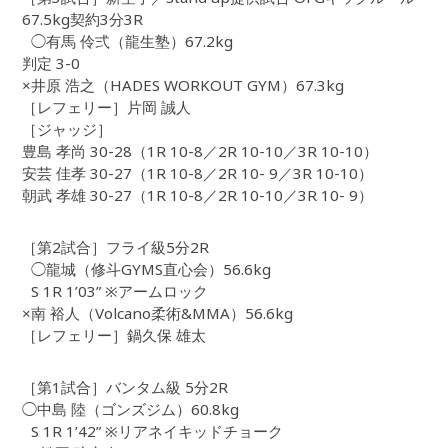
67.5kg契約3分3R
◯有馬 伶弍（龍生塾）67.2kg
判定 3-0
×井原 浩之（HADES WORKOUT GYM）67.3kg
［レフェリー］片岡 誠人
［ジャッジ］
豊島 孝尚 30-28（1R 10-8／2R 10-10／3R 10-10）
安芸 佳孝 30-27（1R 10-8／2R 10- 9／3R 10-10）
朝武 孝雄 30-27（1R 10-8／2R 10-10／3R 10- 9）
［第2試合］フライ級5分2R
◯龍城（修斗GYMS直心会）56.6kg
S 1R 1’03” ※アームロック
×南 裕人（Volcano柔術&MMA）56.6kg
［レフェリー］鍋久保 雄太
［第1試合］バンタム級 5分2R
◯中島 陸（ゴンズジム）60.8kg
S 1R 1’42” ※リアネイキッドチョーク