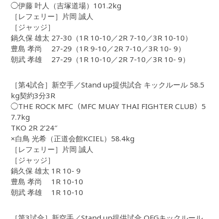
◯伊藤 叶人（吉塚道場）101.2kg
［レフェリー］片岡 誠人
［ジャッジ］
鍋久保 雄太 27-30（1R 10-10／2R 7-10／3R 10-10）
豊島 孝尚 27-29（1R 9-10／2R 7-10／3R 10- 9）
朝武 孝雄 27-29（1R 10-10／2R 7-10／3R 10- 9）
［第4試合］新空手／Stand up提供試合 キックルール 58.5
kg契約3分3R
◯THE ROCK MFC（MFC MUAY THAI FIGHTER CLUB）5
7.7kg
TKO 2R 2’24″
×白鳥 光希（正道会館KCIEL）58.4kg
［レフェリー］片岡 誠人
［ジャッジ］
鍋久保 雄太 1R 10- 9
豊島 孝尚 1R 10-10
朝武 孝雄 1R 10-10
［第3試合］新空手／Stand up提供試合 OFGキックルール