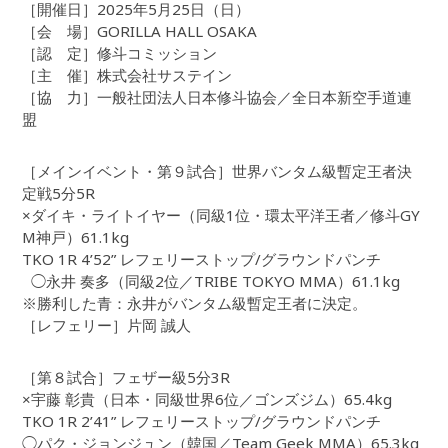
［開催日］2025年5月25日（日）
［会 場］GORILLA HALL OSAKA
［認 定］修斗コミッション
［主 催］株式会社サステイン
［協 力］一般社団法人日本修斗協会／全日本新空手道連
盟
［メインイベント・第９試合］世界バンタム級暫定王者決
定戦5分5R
×ダイキ・ライトイヤー（同級1位・環太平洋王者／修斗GY
M神戸）61.1kg
TKO 1R 4’52” レフェリーストップ/グラウンドパンチ
◯永井 奏多（同級2位／TRIBE TOKYO MMA）61.1kg
※勝利した青：永井がバンタム級暫定王者に決定。
［レフェリー］片岡 誠人
［第８試合］フェザー級5分3R
×宇藤 彰貴（日本・同級世界6位／ゴンズジム）65.4kg
TKO 1R 2’41” レフェリーストップ/グラウンドパンチ
◯パク・ジョンジュン（韓国／Team Geek MMA）65.3kg