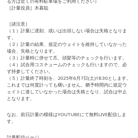
る方は近くの有料駐車場をご利用ください）
［計量役員］木暮聡
［諸注意］
（１）計量に遅刻、或いは出頭しない場合は失格となりま
す。
（２）計量の結果、規定のウェイトを維持していなかった
場合、失格となります。
（３）計量時に併せて爪、頭髪等のチェックを行います。
（４）試合用コスチュームのチェックも行いますので、必
ず持参してください。
（５）計量終了時刻を、2025年6月7日(土)18:30とします。
これまでは何度計っても構いません。猶予時間内に規定ウ
ェイトに達していなかった場合は失格となり、試合は中止
となります。
なお、前日計量の模様はYOUTUBEにて無料LIVE配信しま
す。
計量配信ページ