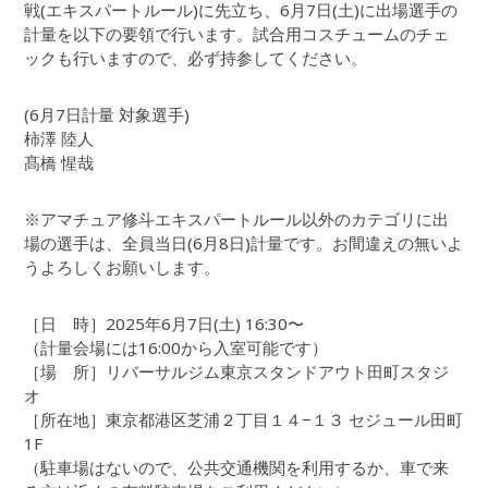
戦(エキスパートルール)に先立ち、6月7日(土)に出場選手の
計量を以下の要領で行います。試合用コスチュームのチェ
ックも行いますので、必ず持参してください。
(6月7日計量 対象選手)
柿澤 陸人
髙橋 惺哉
※アマチュア修斗エキスパートルール以外のカテゴリに出
場の選手は、全員当日(6月8日)計量です。お間違えの無いよ
うよろしくお願いします。
［日 時］2025年6月7日(土) 16:30〜
（計量会場には16:00から入室可能です）
［場 所］リバーサルジム東京スタンドアウト田町スタジ
オ
［所在地］東京都港区芝浦２丁目１４−１３ セジュール田町
1F
（駐車場はないので、公共交通機関を利用するか、車で来