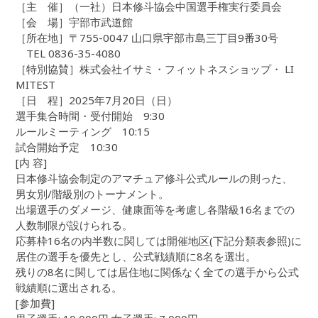
［主 催］（一社）日本修斗協会中国選手権実行委員会
［会 場］宇部市武道館
［所在地］〒755-0047 山口県宇部市島三丁目9番30号
TEL 0836-35-4080
［特別協賛］株式会社イサミ・フィットネスショップ・ LI
MITEST
［日 程］2025年7月20日（日）
選手集合時間・受付開始 9:30
ルールミーティング 10:15
試合開始予定 10:30
[内 容]
日本修斗協会制定のアマチュア修斗公式ルールの則った、
男女別/階級別のトーナメント。
出場選手のダメージ、健康面等を考慮し各階級16名までの
人数制限が設けられる。
応募枠16名の内半数に関しては開催地区(下記分類表参照)に
居住の選手を優先とし、公式戦績順に8名を選出。
残りの8名に関しては居住地に関係なく全ての選手から公式
戦績順に選出される。
[参加費]