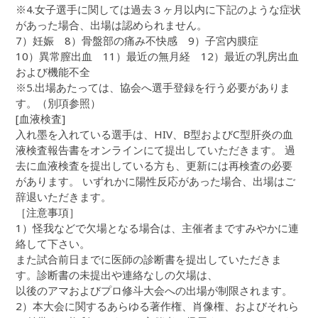
※4.女子選手に関しては過去３ヶ月以内に下記のような症状
があった場合、出場は認められません。
7）妊娠 8）骨盤部の痛み不快感 9）子宮内膜症
10）異常膣出血 11）最近の無月経 12）最近の乳房出血
および機能不全
※5.出場あたっては、協会へ選手登録を行う必要がありま
す。（別項参照）
[血液検査]
入れ墨を入れている選手は、HIV、B型およびC型肝炎の血
液検査報告書をオンラインにて提出していただきます。 過
去に血液検査を提出している方も、更新には再検査の必要
があります。 いずれかに陽性反応があった場合、出場はご
辞退いただきます。
［注意事項］
1）怪我などで欠場となる場合は、主催者まですみやかに連
絡して下さい。
また試合前日までに医師の診断書を提出していただきま
す。診断書の未提出や連絡なしの欠場は、
以後のアマおよびプロ修斗大会への出場が制限されます。
2）本大会に関するあらゆる著作権、肖像権、およびそれら