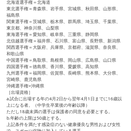
北海道選手権＝北海道
東北選手権＝青森県、岩手県、宮城県、秋田県、山形県、
福島県
関東選手権＝茨城県、栃木県、群馬県、埼玉県、千葉県、
東京都、神奈川県、山梨県
東海選手権＝愛知県、岐阜県、三重県、静岡県
北信越選手権＝福井県、石川県、富山県、長野県、新潟県
関西選手権＝大阪府、兵庫県、京都府、滋賀県、奈良県、
和歌山県
中国選手権＝鳥取県、島根県、岡山県、広島県、山口県
四国選手権＝徳島県、香川県、愛媛県、高知県
九州選手権＝福岡県、佐賀県、長崎県、熊本県、大分県、
宮崎県、鹿児島県
沖縄選手権=沖縄県
［出場資格］
a.試合に出場する年の4月2日から翌年4月1日までに16歳以
上になる者。（中学生卒業後の年齢以降）
ただし18歳未満の選手は保護者の同意を必要とする。
b.年齢の上限は50歳とする。
上記条件を満たす感染症のない健康優良な男性および女性
で、スポーツ保険に加入している選手。