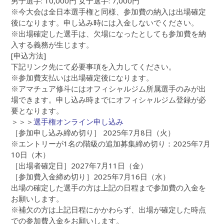
男子選手: 10,000円 女子選手: 7,000円
※今大会は全日本選手権と同様、参加費の納入は出場確定
後になります。申し込み時には入金しないでください。
※出場確定した選手は、欠場になったとしても参加費を納
入する義務が生じます。
[申込方法]
下記リンク先にて必要事項を入力してください。
※参加費支払いは出場確定後になります。
※アマチュア修斗にはオフィシャルジム所属選手のみが出
場できます。申し込み時までにオフィシャルジム登録が必
要となります。
＞＞＞
選手権オンライン申し込み
［参加申し込み締め切り］ 2025年7月8日（火）
※エントリーが1名の階級の追加募集締め切り：2025年7月
10日（木）
［出場者確定日］2027年7月11日（金）
［参加費入金締め切り］2025年7月16日（水）
出場の確定した選手の方は上記の日程まで参加費の入金を
お願いします。
※補欠の方は上記日程にかかわらず、出場が確定した時点
での参加費入金をお願いします。