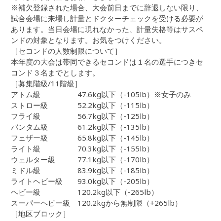
※補欠登録された場合、大会前日までに辞退しない限り、
試合会場に来場し計量とドクターチェックを受ける必要が
あります。当日会場に現れなかった、計量失格等はサスペ
ンドの対象となります。お気をつけください。
［セコンドの人数制限について］
本年度の大会は帯同できるセコンドは１名の選手につきセ
コンド３名までとします。
［募集階級/11階級］
アトム級 47.6kg以下（-105lb）※女子のみ
ストロー級 52.2kg以下（-115lb）
フライ級 56.7kg以下（-125lb）
バンタム級 61.2kg以下（-135lb）
フェザー級 65.8kg以下（-145lb）
ライト級 70.3kg以下（-155lb）
ウェルター級 77.1kg以下（-170lb）
ミドル級 83.9kg以下（-185lb）
ライトヘビー級 93.0kg以下（-205lb）
ヘビー級 120.2kg以下（-265lb）
スーパーヘビー級 120.2kgから無制限（+265lb）
［地区ブロック］