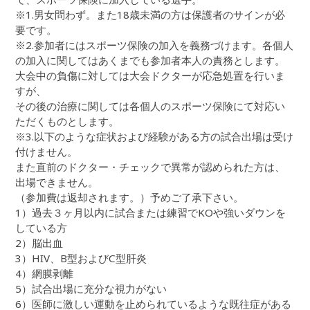
※1.男女問わず。また18歳未満の方は保護者のサインが必
要です。
※2.参加者にはスポーツ保険の加入を義務づけます。各個人
の加入に関してはあくまでも参加者本人の責務とします。
大会中の負傷に対しては大会ドクターが応急処置を行いま
すが、
その後の治療に関しては各個人のスポーツ保険にて対応い
ただくものとします。
※3.以下のような症状および経験がある方の試合出場は受け
付けません。
また直前のドクター・チェックで異常が認められた方は、
出場できません。
（参加費は返却されます。）予めご了承下さい。
1）過去３ヶ月以内に試合または練習でKOや強いダウンを
している方
2）脳出血
3）HIV、B型およびC型肝炎
4）網膜剥離
5）試合出場に充分な視力がない
6）医師に激しい運動を止められているような既往症がある