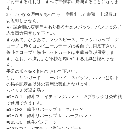
に付帯する権利は、すべて主催者に帰属することになりま
す。
3）いかなる理由があっても一度提出した書類、出場費は一
切返却しません。
4）試合順の変更等もあり得るためスパッツ、パンツは必ず
赤青両方用意して下さい。
すねあて、ひざあて、マウスピース、ファウルカップ、グ
ローブに巻く白いビニールテープは各自でご用意下さい。
修斗グローブと修斗ヘッドガードは主催者側が用意しま
す。なお、不潔および不快な匂いのする用具は認めませ
ん。
手足の爪も短く切っておいて下さい。
なお、シンガード、ニーパッド、スパッツ、パンツは以下
の協会認定品以外の着用は禁止となります。
＜イサミ製認定品＞
■SHO-1 修斗ファイティングパンツ ※ブラックは公式戦
で使用できません。
■SHO-2 修斗リバーシブル スパッツ
■SHO-3 修斗リバーシブル ハーフパンツ
■IBS-30 修斗バンテージ
■AST-227 アマチュア修斗シンガード