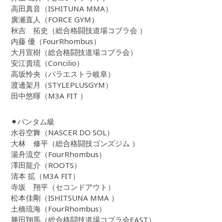
高田真音（ISHITUNA MMA）
廣瀬直人（FORCE GYM）
秋吉 拓史（総合格闘技道場コブラ会 ）
内藤 優（FourRhombus）
大月宣樹（総合格闘技道場コブラ会）
安江貴琉（Concilio）
高坂怜央（パラエストラ岐阜）
渡邊架月（STYLEPLUSGYM）
田中悠暉（M3A FIT ）
⚫︎バンタム級
水谷空舞（NASCER DO SOL）
大林 修平（総合格闘技ゴンズジム ）
湯舟流空（FourRhombus）
澤田龍介（ROOTS）
清本 拡（M3A FIT）
寺坂 翔平（セコンドアウト）
松本佳剛（ISHITSUNA MMA ）
土橋琉海（FourRhombus）
勝田翔馬（総合格闘技道場コブラ会EAST）