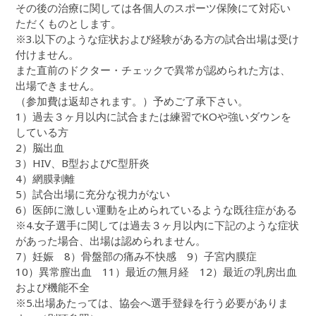
その後の治療に関しては各個人のスポーツ保険にて対応い
ただくものとします。
※3.以下のような症状および経験がある方の試合出場は受け
付けません。
また直前のドクター・チェックで異常が認められた方は、
出場できません。
（参加費は返却されます。）予めご了承下さい。
1）過去３ヶ月以内に試合または練習でKOや強いダウンを
している方
2）脳出血
3）HIV、B型およびC型肝炎
4）網膜剥離
5）試合出場に充分な視力がない
6）医師に激しい運動を止められているような既往症がある
※4.女子選手に関しては過去３ヶ月以内に下記のような症状
があった場合、出場は認められません。
7）妊娠 8）骨盤部の痛み不快感 9）子宮内膜症
10）異常膣出血 11）最近の無月経 12）最近の乳房出血
および機能不全
※5.出場あたっては、協会へ選手登録を行う必要がありま