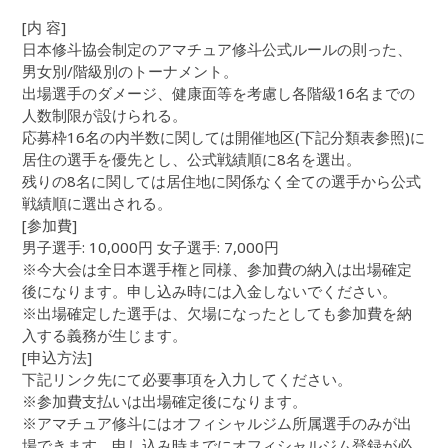
[内 容]
日本修斗協会制定のアマチュア修斗公式ルールの則った、
男女別/階級別のトーナメント。
出場選手のダメージ、健康面等を考慮し各階級16名までの
人数制限が設けられる。
応募枠16名の内半数に関しては開催地区(下記分類表参照)に
居住の選手を優先とし、公式戦績順に8名を選出。
残りの8名に関しては居住地に関係なく全ての選手から公式
戦績順に選出される。
[参加費]
男子選手: 10,000円 女子選手: 7,000円
※今大会は全日本選手権と同様、参加費の納入は出場確定
後になります。申し込み時には入金しないでください。
※出場確定した選手は、欠場になったとしても参加費を納
入する義務が生じます。
[申込方法]
下記リンク先にて必要事項を入力してください。
※参加費支払いは出場確定後になります。
※アマチュア修斗にはオフィシャルジム所属選手のみが出
場できます。申し込み時までにオフィシャルジム登録が必