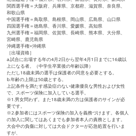
関西選手権＝大阪府、兵庫県、京都府、滋賀県、奈良県、
和歌山県
中国選手権＝鳥取県、島根県、岡山県、広島県、山口県
四国選手権＝徳島県、香川県、愛媛県、高知県
九州選手権＝福岡県、佐賀県、長崎県、熊本県、大分県、
宮崎県、鹿児島県
沖縄選手権=沖縄県
［出場資格］
a.試合に出場する年の4月2日から翌年4月1日までに16歳以
上になる者。（中学生卒業後の年齢以降）
ただし18歳未満の選手は保護者の同意を必要とする。
b.年齢の上限は50歳とする。
上記条件を満たす感染症のない健康優良な男性および女性
で、スポーツ保険に加入している選手。
※1.男女問わず。また18歳未満の方は保護者のサインが必
要です。
※2.参加者にはスポーツ保険の加入を義務づけます。各個人
の加入に関してはあくまでも参加者本人の責務とします。
大会中の負傷に対しては大会ドクターが応急処置を行いま
すが、