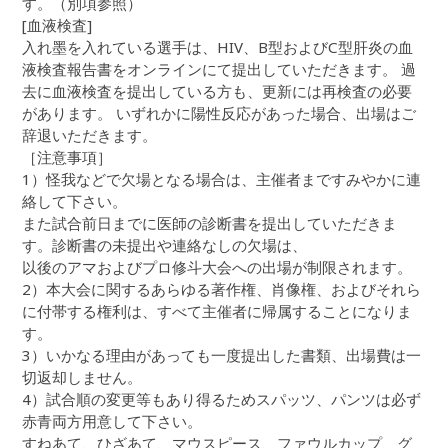
す。（別項参照）
[血液検査]
入れ墨を入れている選手は、HIV、B型およびC型肝炎の血
液検査報告書をオンラインにて提出していただきます。 過
去に血液検査を提出している方も、更新には再検査の必要
があります。 いずれかに陽性反応があった場合、出場はご
辞退いただきます。
［注意事項］
1）怪我などで欠場となる場合は、主催者まですみやかに連
絡して下さい。
また試合前日までに医師の診断書を提出していただきま
す。診断書の未提出や連絡なしの欠場は、
以後のアマおよびプロ修斗大会への出場が制限されます。
2）本大会に関するあらゆる著作権、肖像権、およびそれら
に付帯する権利は、すべて主催者に帰属することになりま
す。
3）いかなる理由があっても一度提出した書類、出場費は一
切返却しません。
4）試合順の変更等もあり得るためスパッツ、パンツは必ず
赤青両方用意して下さい。
すねあて、ひざあて、マウスピース、ファウルカップ、グ