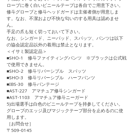
ローブに巻く白いビニールテープは各自でご用意下さい。
修斗グローブと修斗ヘッドガードは主催者側が用意しま
す。なお、不潔および不快な匂いのする用具は認めませ
ん。
手足の爪も短く切っておいて下さい。
なお、シンガード、ニーパッド、スパッツ、パンツは以下
の協会認定品以外の着用は禁止となります。
＜イサミ製認定品＞
■SHO-1 修斗ファイティングパンツ ※ブラックは公式戦
で使用できません。
■SHO-2 修斗リバーシブル スパッツ
■SHO-3 修斗リバーシブル ハーフパンツ
■IBS-30 修斗バンテージ
■AST-227 アマチュア修斗シンガード
■AST-1103 アマチュア修斗ニーガード
5)出場選手は白色のビニールテープを持参してください。
グローブのエッジ及びマジックテープ部分を止めるのに使
用します。
［お問合せ］
〒509-0145