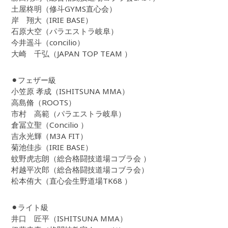
土屋柊明（修斗GYMS直心会）
岸 翔大（IRIE BASE）
石原大空（パラエストラ岐阜）
今井遥斗（concilio）
大崎 千弘（JAPAN TOP TEAM ）
⚫︎フェザー級
小笠原 孝成（ISHITSUNA MMA）
高島脩（ROOTS）
市村 高範（パラエストラ岐阜）
倉冨立聖（Concilio ）
吉永光輝（M3A FIT）
菊池佳歩（IRIE BASE）
蚊野虎志朗（総合格闘技道場コブラ会 ）
村越平次郎（総合格闘技道場コブラ会）
松本侑大（直心会生野道場TK68 ）
⚫︎ライト級
井口 匠平（ISHITSUNA MMA）