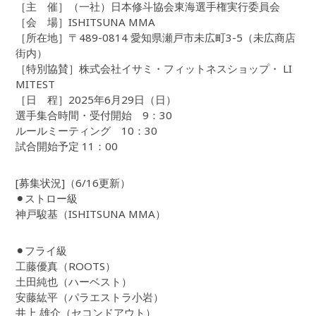
［主 催］（一社）日本修斗協会東海選手権実行委員会
［会 場］ISHITSUNA MMA
［所在地］〒489-0814 愛知県瀬戸市未広町3-5（未広商店
街内）
［特別協賛］株式会社イサミ・フィットネスショップ・ LI
MITEST
［日 程］2025年6月29日（日）
選手集合時間・受付開始 9：30
ルールミーティング 10：30
試合開始予定 11：00
[募集状況]（6/16更新）
⚫︎ストロー級
神戸駿基（ISHITSUNA MMA）
⚫︎フライ級
工藤優真（ROOTS）
土田純也（ハーベスト）
安藤紘平（パラエストラ小岩）
井上 雄介（セコンドアウト）