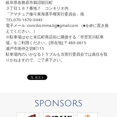
岐阜県各務原市鵜沼朝日町
３丁目１６７番地７ コンキリオ内
「アマチュア修斗東海選手権実行委員会」係
TEL:070-1670-0443
電子メール :concilio.mma.bjj■gmail.com （■を@に置き換
えてください。）
※駐車場はせと末広町商店街に隣接する「市営宮川駐車
場」をご利用ください。[所在地] 〒489-0815
瀬戸市南仲之切町115
駐車場内のいかなるトラブルも当実行委員会では責任を取
りかねますので、ご了承下さい。
SPONSORS