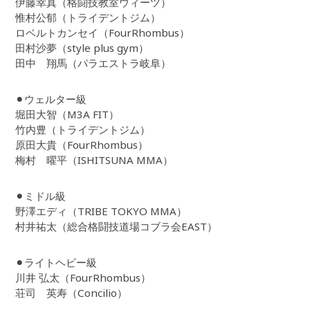
伊藤幸真（格闘技教室ウィーツ）
惟村公郁（トライデントジム）
ロベルトカンセイ（FourRhombus）
田村沙夢（style plus gym）
田中 翔馬（パラエストラ岐阜）
⚫︎ウェルター級
堀田大智（M3A FIT）
竹内豊（トライデントジム）
原田大貴（FourRhombus）
梅村 曜平（ISHITSUNA MMA）
⚫︎ミドル級
野澤エディ（TRIBE TOKYO MMA）
村井祐太（総合格闘技道場コブラ会EAST）
⚫︎ライトヘビー級
川井 弘太（FourRhombus）
荘司 英寿（Concilio）