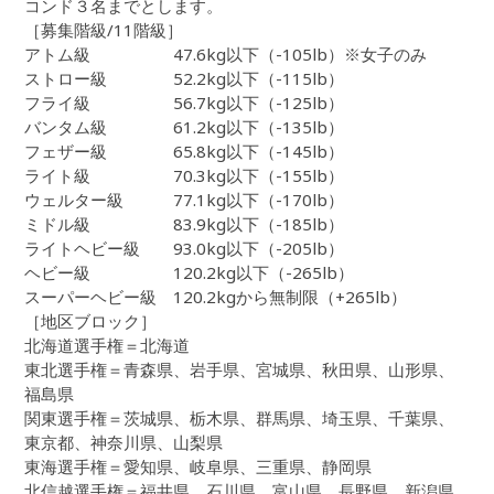
コンド３名までとします。
［募集階級/11階級］
アトム級 47.6kg以下（-105lb）※女子のみ
ストロー級 52.2kg以下（-115lb）
フライ級 56.7kg以下（-125lb）
バンタム級 61.2kg以下（-135lb）
フェザー級 65.8kg以下（-145lb）
ライト級 70.3kg以下（-155lb）
ウェルター級 77.1kg以下（-170lb）
ミドル級 83.9kg以下（-185lb）
ライトヘビー級 93.0kg以下（-205lb）
ヘビー級 120.2kg以下（-265lb）
スーパーヘビー級 120.2kgから無制限（+265lb）
［地区ブロック］
北海道選手権＝北海道
東北選手権＝青森県、岩手県、宮城県、秋田県、山形県、
福島県
関東選手権＝茨城県、栃木県、群馬県、埼玉県、千葉県、
東京都、神奈川県、山梨県
東海選手権＝愛知県、岐阜県、三重県、静岡県
北信越選手権＝福井県、石川県、富山県、長野県、新潟県