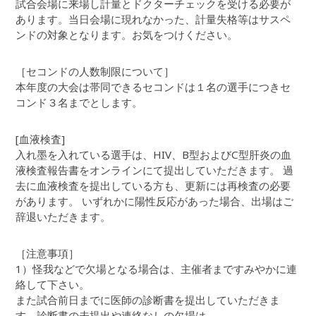
試合会場に来場し計量とドクターチェックを受ける必要が
あります。当日会場に現れなかった、計量失格等はサスペ
ンドの対象となります。お気をつけください。
［セコンドの人数制限について］
本年度の大会は帯同できるセコンドは１名の選手につきセ
コンド３名までとします。
[血液検査]
入れ墨を入れている選手は、HIV、B型およびC型肝炎の血
液検査報告書をオンラインにて提出していただきます。 過
去に血液検査を提出している方も、更新には再検査の必要
があります。 いずれかに陽性反応があった場合、出場はご
辞退いただきます。
［注意事項］
1）怪我などで欠場となる場合は、主催者まですみやかに連
絡して下さい。
また試合前日までに医師の診断書を提出していただきま
す。診断書の未提出や連絡なしの欠場は、