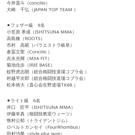
今井遥斗（concilio）
大崎 千弘（JAPAN TOP TEAM ）
⚫︎フェザー級 9名
小笠原 孝成（ISHITSUNA MMA）
高島脩（ROOTS）
市村 高範（パラエストラ岐阜）
倉冨立聖（Concilio ）
吉永光輝（M3A FIT）
菊池佳歩（IRIE BASE）
蚊野虎志朗（総合格闘技道場コブラ会 ）
村越平次郎（総合格闘技道場コブラ会）
松本侑大（直心会生野道場TK68 ）
⚫︎ライト級 6名
井口 匠平（ISHITSUNA MMA）
伊藤幸真（格闘技教室ウィーツ）
惟村公郁（トライデントジム）
ロベルトカンセイ（FourRhombus）
田村沙夢（style plus gym）