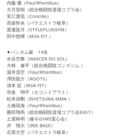
内藤 優（FourRhombus）
大月宣樹（総合格闘技道場コブラ会）
安江貴琉（Concilio）
高坂怜央（パラエストラ岐阜）
渡邊架月（STYLEPLUSGYM）
田中悠暉（M3A FIT ）
⚫︎バンタム級 14名
水谷空舞（NASCER DO SOL）
大林 修平（総合格闘技ゴンズジム ）
湯舟流空（FourRhombus）
澤田龍介（ROOTS）
清本 拡（M3A FIT）
寺坂 翔平（セコンドアウト）
松本佳剛（ISHITSUNA MMA ）
土橋琉海（FourRhombus）
勝田翔馬（総合格闘技道場コブラ会EAST）
土屋柊明（修斗GYMS直心会）
岸 翔大（IRIE BASE）
石原大空（パラエストラ岐阜）