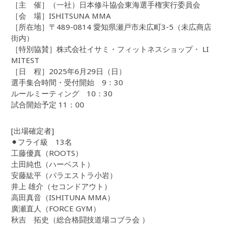
［主 催］（一社）日本修斗協会東海選手権実行委員会
［会 場］ISHITSUNA MMA
［所在地］〒489-0814 愛知県瀬戸市未広町3-5（未広商店
街内）
［特別協賛］株式会社イサミ・フィットネスショップ・ LI
MITEST
［日 程］2025年6月29日（日）
選手集合時間・受付開始 9：30
ルールミーティング 10：30
試合開始予定 11：00
[出場確定者]
⚫︎フライ級 13名
工藤優真（ROOTS）
土田純也（ハーベスト）
安藤紘平（パラエストラ小岩）
井上 雄介（セコンドアウト）
高田真音（ISHITUNA MMA）
廣瀬直人（FORCE GYM）
秋吉 拓史（総合格闘技道場コブラ会 ）