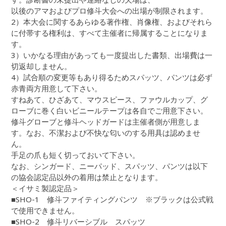
以後のアマおよびプロ修斗大会への出場が制限されます。
2）本大会に関するあらゆる著作権、肖像権、およびそれら
に付帯する権利は、すべて主催者に帰属することになりま
す。
3）いかなる理由があっても一度提出した書類、出場費は一
切返却しません。
4）試合順の変更等もあり得るためスパッツ、パンツは必ず
赤青両方用意して下さい。
すねあて、ひざあて、マウスピース、ファウルカップ、グ
ローブに巻く白いビニールテープは各自でご用意下さい。
修斗グローブと修斗ヘッドガードは主催者側が用意しま
す。なお、不潔および不快な匂いのする用具は認めませ
ん。
手足の爪も短く切っておいて下さい。
なお、シンガード、ニーパッド、スパッツ、パンツは以下
の協会認定品以外の着用は禁止となります。
＜イサミ製認定品＞
■SHO-1 修斗ファイティングパンツ ※ブラックは公式戦
で使用できません。
■SHO-2 修斗リバーシブル スパッツ