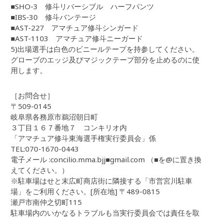
■SHO-3 修斗リバーシブル ハーフパンツ
■IBS-30 修斗バンテージ
■AST-227 アマチュア修斗シンガード
■AST-1103 アマチュア修斗ニーガード
5)出場選手は白色のビニールテープを持参してください。
グローブのエッジ及びマジックテープ部分を止めるのに使
用します。
［お問合せ］
〒509-0145
岐阜県各務原市鵜沼朝日町
３丁目１６７番地７ コンキリオ内
「アマチュア修斗東海選手権実行委員会」係
TEL:070-1670-0443
電子メール :concilio.mma.bjj■gmail.com （■を@に置き換
えてください。）
※駐車場はせと末広町商店街に隣接する「市営宮川駐車
場」をご利用ください。[所在地] 〒489-0815
瀬戸市南仲之切町115
駐車場内のいかなるトラブルも当実行委員会では責任を取