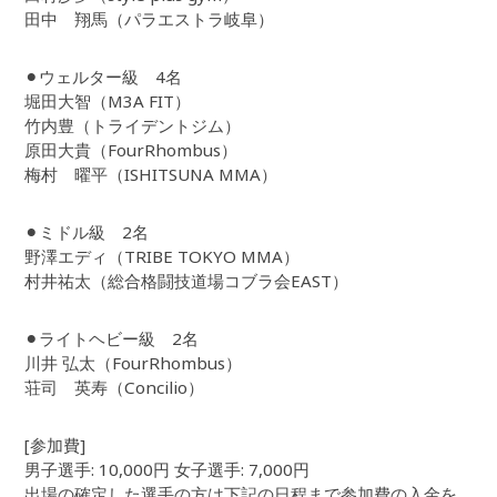
田中 翔馬（パラエストラ岐阜）
⚫︎ウェルター級 4名
堀田大智（M3A FIT）
竹内豊（トライデントジム）
原田大貴（FourRhombus）
梅村 曜平（ISHITSUNA MMA）
⚫︎ミドル級 2名
野澤エディ（TRIBE TOKYO MMA）
村井祐太（総合格闘技道場コブラ会EAST）
⚫︎ライトヘビー級 2名
川井 弘太（FourRhombus）
荘司 英寿（Concilio）
[参加費]
男子選手: 10,000円 女子選手: 7,000円
出場の確定した選手の方は下記の日程まで参加費の入金を