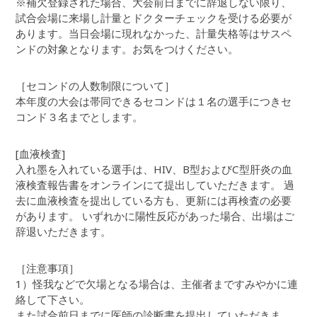
※補欠登録された場合、大会前日までに辞退しない限り、
試合会場に来場し計量とドクターチェックを受ける必要が
あります。当日会場に現れなかった、計量失格等はサスペ
ンドの対象となります。お気をつけください。
［セコンドの人数制限について］
本年度の大会は帯同できるセコンドは１名の選手につきセ
コンド３名までとします。
[血液検査]
入れ墨を入れている選手は、HIV、B型およびC型肝炎の血
液検査報告書をオンラインにて提出していただきます。 過
去に血液検査を提出している方も、更新には再検査の必要
があります。 いずれかに陽性反応があった場合、出場はご
辞退いただきます。
［注意事項］
1）怪我などで欠場となる場合は、主催者まですみやかに連
絡して下さい。
また試合前日までに医師の診断書を提出していただきま