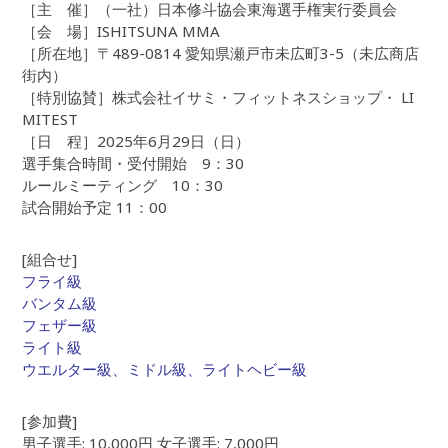
［主 催］（一社）日本修斗協会東海選手権実行委員会
［会 場］ISHITSUNA MMA
［所在地］〒489-0814 愛知県瀬戸市未広町3-5（未広商店
街内）
［特別協賛］株式会社イサミ・フィットネスショップ・ LI
MITEST
［日 程］2025年6月29日（日）
選手集合時間・受付開始 9：30
ルールミーティング 10：30
試合開始予定 11：00
[組合せ]
フライ級
バンタム級
フェザー級
ライト級
ウエルター級、ミドル級、ライトヘビー級
[参加費]
男子選手: 10,000円 女子選手: 7,000円