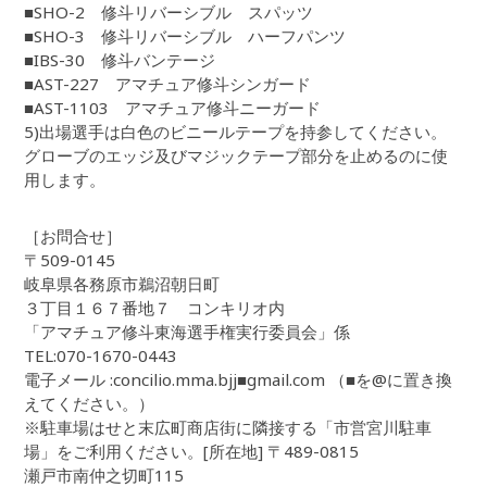
■SHO-2 修斗リバーシブル スパッツ
■SHO-3 修斗リバーシブル ハーフパンツ
■IBS-30 修斗バンテージ
■AST-227 アマチュア修斗シンガード
■AST-1103 アマチュア修斗ニーガード
5)出場選手は白色のビニールテープを持参してください。
グローブのエッジ及びマジックテープ部分を止めるのに使
用します。
［お問合せ］
〒509-0145
岐阜県各務原市鵜沼朝日町
３丁目１６７番地７ コンキリオ内
「アマチュア修斗東海選手権実行委員会」係
TEL:070-1670-0443
電子メール :concilio.mma.bjj■gmail.com （■を@に置き換
えてください。）
※駐車場はせと末広町商店街に隣接する「市営宮川駐車
場」をご利用ください。[所在地] 〒489-0815
瀬戸市南仲之切町115