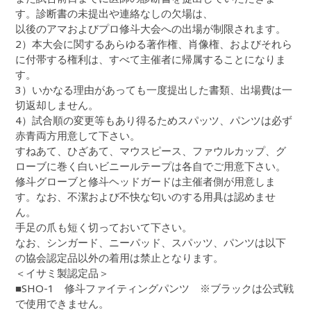
す。診断書の未提出や連絡なしの欠場は、
以後のアマおよびプロ修斗大会への出場が制限されます。
2）本大会に関するあらゆる著作権、肖像権、およびそれら
に付帯する権利は、すべて主催者に帰属することになりま
す。
3）いかなる理由があっても一度提出した書類、出場費は一
切返却しません。
4）試合順の変更等もあり得るためスパッツ、パンツは必ず
赤青両方用意して下さい。
すねあて、ひざあて、マウスピース、ファウルカップ、グ
ローブに巻く白いビニールテープは各自でご用意下さい。
修斗グローブと修斗ヘッドガードは主催者側が用意しま
す。なお、不潔および不快な匂いのする用具は認めませ
ん。
手足の爪も短く切っておいて下さい。
なお、シンガード、ニーパッド、スパッツ、パンツは以下
の協会認定品以外の着用は禁止となります。
＜イサミ製認定品＞
■SHO-1 修斗ファイティングパンツ ※ブラックは公式戦
で使用できません。