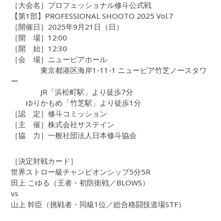
［大会名］プロフェッショナル修斗公式戦
【第1部】PROFESSIONAL SHOOTO 2025 Vol.7
［開催日］2025年9月21日（日）
［開 場］12:00
［開 始］12:30
［会 場］ニューピアホール
東京都港区海岸1-11-1 ニューピア竹芝ノースタワ
ー
JR「浜松町駅」より徒歩7分
ゆりかもめ「竹芝駅」より徒歩1分
［認 定］修斗コミッション
［主 催］株式会社サステイン
［協 力］一般社団法人日本修斗協会
［決定対戦カード］
世界ストロー級チャンピオンシップ5分5R
田上 こゆる（王者・初防衛戦／BLOWS）
vs
山上 幹臣（挑戦者・同級1位／総合格闘技道場STF）