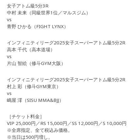
女子アトム級5分3R
中村 未来（同級世界1位／マルスジム）
vs
青野 ひかる（FIGHT LYNX）
インフィニティリーグ2025女子スーパーアトム級5分2R
高本 千代（高本道場）
vs
片山 智絵（修斗GYM大阪）
インフィニティリーグ2025女子スーパーアトム級5分2R
村上 彩（修斗GYM東京）
vs
嶋屋 澪（SISU MMA&BJJ）
［チケット料金］
VIP 25,000円／RS 15,000円／SS 12,000円／S 10,000円
※全席指定、全て税込み価格。
※当日は500円増し。