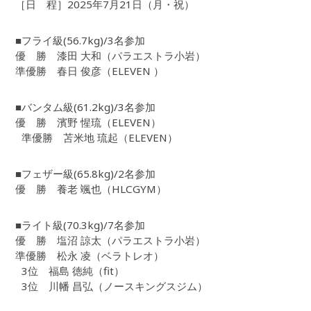
［日 程］2025年7月21日（月・祝）
■フライ級(56.7kg)/3名参加
優 勝 漆田 大和（パラエストラ小岩）
準優勝 春日 俊彦（ELEVEN ）
■バンタム級(61.2kg)/3名参加
優 勝 濱野 惺琉（ELEVEN）
準優勝 苫米地 琉起（ELEVEN）
■フェザー級(65.8kg)/2名参加
優 勝 養老 颯也（HLCGYM）
■ライト級(70.3kg)/7名参加
優 勝 塩沼 諒太（パラエストラ小岩）
準優勝 松永 凌（ベラトレオ）
3位 福島 徳純（fit）
3位 川幡 昌弘（ノースキングスジム）