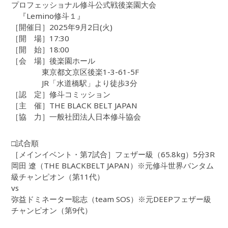
プロフェッショナル修斗公式戦後楽園大会
『Lemino修斗１』
［開催日］2025年9月2日(火)
［開 場］17:30
［開 始］18:00
［会 場］後楽園ホール
東京都文京区後楽1-3-61-5F
JR「水道橋駅」より徒歩3分
［認 定］修斗コミッション
［主 催］THE BLACK BELT JAPAN
［協 力］一般社団法人日本修斗協会
□試合順
［メインイベント・第7試合］フェザー級（65.8kg）5分3R
岡田 遼（THE BLACKBELT JAPAN）※元修斗世界バンタム
級チャンピオン（第11代）
vs
弥益ドミネーター聡志（team SOS）※元DEEPフェザー級
チャンピオン（第9代）