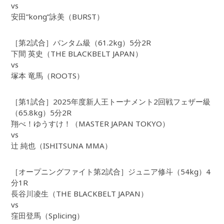
vs
安田”kong”詠美（BURST）
［第2試合］バンタム級（61.2kg）5分2R
下間 英史（THE BLACKBELT JAPAN）
vs
塚本 竜馬（ROOTS）
［第1試合］2025年度新人王トーナメント2回戦フェザー級
（65.8kg）5分2R
翔べ！ゆうすけ！（MASTER JAPAN TOKYO）
vs
辻 純也（ISHITSUNA MMA）
［オープニングファイト第2試合］ジュニア修斗（54kg）4
分1R
長谷川凌生（THE BLACKBELT JAPAN）
vs
窪田登馬（Splicing）