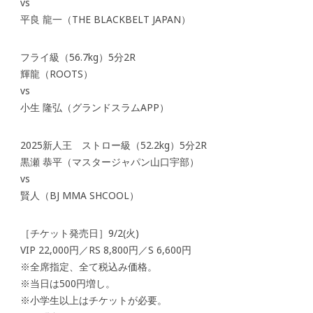
vs
平良 龍一（THE BLACKBELT JAPAN）
フライ級（56.7kg）5分2R
輝龍（ROOTS）
vs
小生 隆弘（グランドスラムAPP）
2025新人王 ストロー級（52.2kg）5分2R
黒瀬 恭平（マスタージャパン山口宇部）
vs
賢人（BJ MMA SHCOOL）
［チケット発売日］9/2(火)
VIP 22,000円／RS 8,800円／S 6,600円
※全席指定、全て税込み価格。
※当日は500円増し。
※小学生以上はチケットが必要。