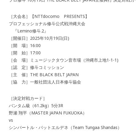
［大会名］【NTTdocomo PRESENTS】
プロフェッショナル修斗公式戦沖縄大会
『Lemino修斗.2』
［開催日］2025年10月19日(日)
［開 場］16:00
［開 始］17:00
［会 場］ミュージックタウン音市場（沖縄市上地1-1-1)
［認 定］修斗コミッション
［主 催］THE BLACK BELT JAPAN
［協 力］一般社団法人日本修斗協会
［決定対戦カード］
バンタム級（61.2kg）5分3R
野瀬 翔平（MASTER JAPAN FUKUOKA）
vs
シンバートル・バットエルデネ（Team Tungaa Shandas）