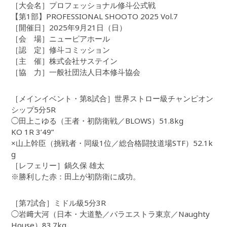
［大会名］プロフェッショナル修斗公式戦
【第1部】PROFESSIONAL SHOOTO 2025 Vol.7
［開催日］2025年9月21日（日）
［会 場］ニューピアホール
［認 定］修斗コミッション
［主 催］株式会社サステイン
［協 力］一般社団法人日本修斗協会
［メインイベント・第8試合］世界ストロー級チャンピオン
シップ5分5R
◯田上こゆる（王者・初防衛戦／BLOWS）51.8kg
KO 1R 3’49”
×山上幹臣（挑戦者・同級1位／総合格闘技道場STF）52.1k
g
［レフェリー］鍋久保 雄太
※勝利した赤：田上が初防衛に成功。
［第7試合］ミドル級5分3R
◯岩﨑大河（日本・大道塾／パラエストラ東京／Naughty
House）83.7kg