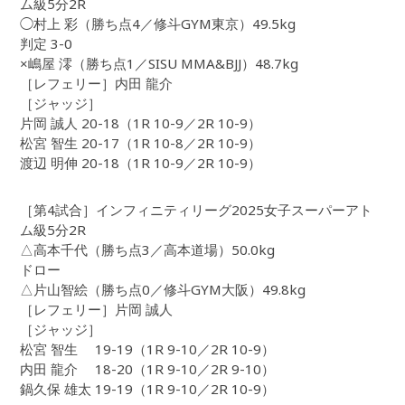
ム級5分2R
◯村上 彩（勝ち点4／修斗GYM東京）49.5kg
判定 3-0
×嶋屋 澪（勝ち点1／SISU MMA&BJJ）48.7kg
［レフェリー］内田 龍介
［ジャッジ］
片岡 誠人 20-18（1R 10-9／2R 10-9）
松宮 智生 20-17（1R 10-8／2R 10-9）
渡辺 明伸 20-18（1R 10-9／2R 10-9）
［第4試合］インフィニティリーグ2025女子スーパーアト
ム級5分2R
△高本千代（勝ち点3／高本道場）50.0kg
ドロー
△片山智絵（勝ち点0／修斗GYM大阪）49.8kg
［レフェリー］片岡 誠人
［ジャッジ］
松宮 智生 19-19（1R 9-10／2R 10-9）
内田 龍介 18-20（1R 9-10／2R 9-10）
鍋久保 雄太 19-19（1R 9-10／2R 10-9）