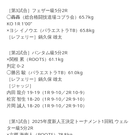
［第3試合］フェザー級5分2R
◯轟轟（総合格闘技道場コブラ会）65.7kg
KO 1R 1’00”
×ヨシ イノウエ（パラエストラTB）65.8kg
［レフェリー］鍋久保 雄太
［第2試合］バンタム級5分2R
×関根 累（ROOTS）61.1kg
判定 0-2
◯勝呂 駿（パラエストラTB）61.0kg
［レフェリー］鍋久保 雄太
［ジャッジ］
内田 龍介 19-19（1R 9-10／2R 10-9）
松宮 智生 18-20（1R 9-10／2R 9-10）
片岡 誠人 18-20（1R 9-10／2R 9-10）
［第1試合］2025年度新人王決定トーナメント1回戦 ウェル
ター級5分2R
×六郷 海南人（ROOTS）78.8kg