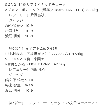
S 2R 2’43” ※リアネイキッドチョーク
×ジャン・ボム・ソク（韓国／Team HAN CLUB）83.4kg
［レフェリー］片岡 誠人
［ジャッジ］
鍋久保 雄太 10-9
松宮 智生 10-9
渡辺 明伸 10-9
［第6試合］女子アトム級5分3R
◯中村未来（同級世界1位／マルスジム）47.4kg
S 2R 4’46” ※腕十字固め
×青野ひかる（FIGHT LYNX）47.5kg
［レフェリー］内田 龍介
［ジャッジ］
鍋久保 雄太 9-10
松宮 智生 9-10
渡辺 明伸 10-9
［第5試合］インフィニティリーグ2025女子スーパーアト