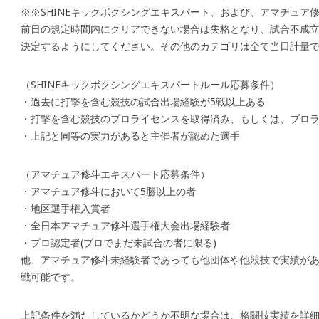
※※SHINEキックボクシングエキスパート、および、アマチュア
前日の規定時間内にクリアできない場合は失格となり、試合不成
決定するようにしてください。その他のカテゴリは全て当日計量
（SHINEキックボクシングエキスパートルール応募条件）
・過去に打撃を含む競技の試合出場経験が5戦以上ある
・打撃を含む競技のプロライセンスを取得済み、もしくは、プロ
・上記と同等の実力があると主催者が認めた選手
（アマチュア修斗エキスパート応募条件）
・アマチュア修斗において5勝以上の者
・地区選手権入賞者
・全日本アマチュア修斗選手権大会出場経験者
・プロ認定者(プロでまだ未試合の者に限る)
他、アマチュア修斗未経験者であっても他団体や他競技で実績が
戦可能です。
上記条件を満たしているかどうか不明な場合は、格闘技実績を詳