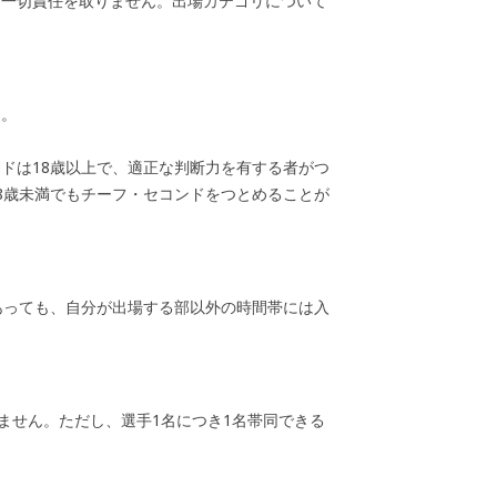
、一切責任を取りません。出場カテゴリについて
。
ん。
ドは18歳以上で、適正な判断力を有する者がつ
8歳未満でもチーフ・セコンドをつとめることが
あっても、自分が出場する部以外の時間帯には入
ません。ただし、選手1名につき1名帯同できる