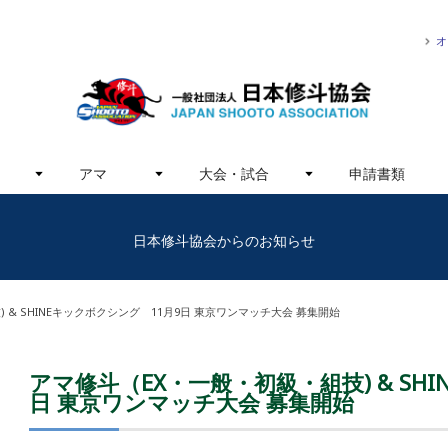
オ
アマ
大会・試合
申請書類
日本修斗協会からのお知らせ
 & SHINEキックボクシング 11月9日 東京ワンマッチ大会 募集開始
アマ修斗（EX・一般・初級・組技) & SH
日 東京ワンマッチ大会 募集開始