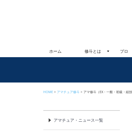
ホーム
修斗とは
プロ
HOME
アマチュア修斗
アマ修斗（EX・一般・初級・組技)
アマチュア・ニュース一覧