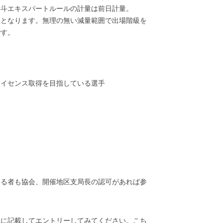
修斗エキスパートルールの計量は前日計量。
立となります。無理の無い減量範囲で出場階級を
です。
ライセンス取得を目指している選手
ある者も協会、開催地区支局長の認可があれば参
細に記載してエントリーしてみてください。こち