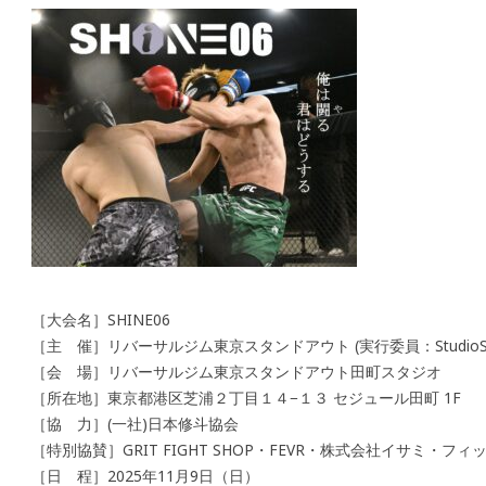
［大会名］SHINE06
［主 催］リバーサルジム東京スタンドアウト (実行委員：StudioSh
［会 場］リバーサルジム東京スタンドアウト田町スタジオ
［所在地］東京都港区芝浦２丁目１４−１３ セジュール田町 1F
［協 力］(一社)日本修斗協会
［特別協賛］GRIT FIGHT SHOP・FEVR・株式会社イサミ・フィ
［日 程］2025年11月9日（日）