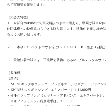
らで実績等を確認します。
［大会の特徴］
１）全試合Youtubeにて実況解説つき生中継あり。動画は試合全体
他団体様への映像協力もできる限り応じます。映像が必要な場合
るようお願い致します。
２）一本やKO、ベストバウト等にGRIT FIGHT SHOP様より副
３）最短決着の試合を、下北沢壱番街にあるMTビルデジタルサイネージ(S
［参加費］
【男子】
・ SHINEキックボクシング（プレビギナー、ビギナー、アドバンス）
・ SHINEキックボクシング（エキスパート）：11,000円
・修斗グラップリング（ビギナー・アドバンス・エキスパート）、ビ
※オフィシャルジム所属選手は、9,000円