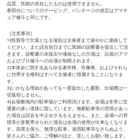
品質、性能の劣化したものは使用できません。
拳部分についてのテーピング、バンテージの規定はアマチ
ュア修斗と同じです。
［注意事項］
1)怪我等で欠場となる場合は主催者まで速やかに連絡して
ください。また試合前日までに医師の診断書を提出して頂
きます。診断書の未提出や連絡なしの欠場は、以後のアマ
およびプロ修斗への出場が制限されます。
2)本体会に関するあらゆる著作権、肖像権、およびそれら
に付帯する権利はすべて主催者に帰属することになりま
す。
3)いかなる理由があっても一度提出した書類、出場費は一
切返却しません。
4)会場敷地内の駐車場がご利用頂けます。会場は非常に交
通量の多い道路に面しています。無断駐車等の苦情があっ
た場合は試合を中止せざるをえません。また、会場への苦
情等が多数寄せられた場合は会場の使用が出来なくなりま
す。節度を保ち、無理な駐車、迷惑駐車等なさらぬよう、
皆さんのご協力、ご理解のほど、宜しくお願い致します。