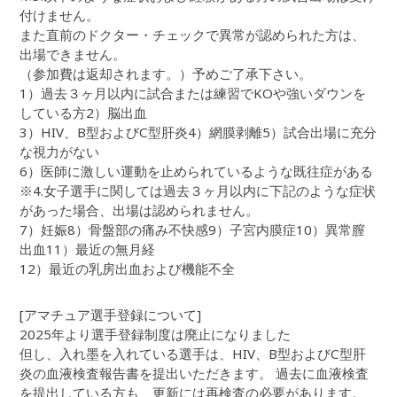
付けません。
また直前のドクター・チェックで異常が認められた方は、
出場できません。
（参加費は返却されます。）予めご了承下さい。
1）過去３ヶ月以内に試合または練習でKOや強いダウンを
している方2）脳出血
3）HIV、B型およびC型肝炎4）網膜剥離5）試合出場に充分
な視力がない
6）医師に激しい運動を止められているような既往症がある
※4.女子選手に関しては過去３ヶ月以内に下記のような症状
があった場合、出場は認められません。
7）妊娠8）骨盤部の痛み不快感9）子宮内膜症10）異常膣
出血11）最近の無月経
12）最近の乳房出血および機能不全
[アマチュア選手登録について]
2025年より選手登録制度は廃止になりました
但し、入れ墨を入れている選手は、HIV、B型およびC型肝
炎の血液検査報告書を提出いただきます。 過去に血液検査
を提出している方も、更新には再検査の必要があります。