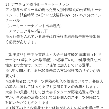
2）アマチュア修斗ルーキートーナメント
アマ修斗公式ルールの則った男女別/階級別の公式戦トーナ
メント、試合時間は4分1Rで決勝戦のみ3分2Rで1分のイン
ターバル
（ルーキートーナメント出場規約）
・アマチュア修斗2勝以下
※入れ墨を入れている選手は血液検査結果報告書を提出頂
く必要があります。
［出場資格］中学卒業以上～大会当日年齢51歳未満（ビギ
ナーは51歳以上も出場可能）の感染症のない健康優良な男
性および女性で、スポーツ保険に加入している選手。
※1.男女問わず。また20歳未満の方は保護者のサインが必
要です。
※2.参加者にはスポーツ保険の加入を義務づけます。各個人
の加入に関してはあくまでも参加者本人の責務とします。
大会中の負傷に対しては大会ドクターが応急処置を行いま
すが、その後の治療に関しては各個人のスポーツ保険にて
対応いただくものとします。
※3.以下のような症状および経験がある方の試合出場は受け