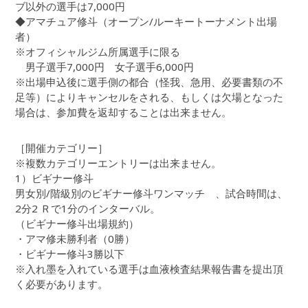
ブ以外の選手は7,000円
◆アマチュア修斗（オープン/ルーキートーナメント出場
者）
※オフィシャルジム所属選手に限る
男子選手7,000円 女子選手6,000円
※出場申込後に選手側の都合（怪我、急用、必要書類の不
足等）によりキャンセルをされる、もしくは欠場となった
場合は、参加費を返却することは出来ません。
［開催カテゴリー］
※複数カテゴリーエントリーは出来ません。
1）ビギナー修斗
男女別/階級別のビギナー修斗ワンマッチ 、試合時間は、
2分2 Ｒで1分のインターバル。
（ビギナー修斗出場規約）
・アマ修未勝利者（0勝）
・ビギナー修斗3勝以下
※入れ墨を入れている選手は血液検査結果報告書を提出頂
く必要があります。