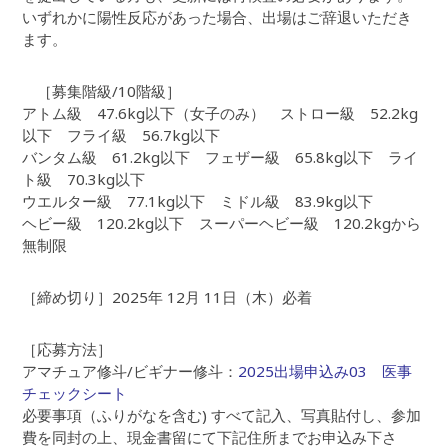
いずれかに陽性反応があった場合、出場はご辞退いただき
ます。
［募集階級/10階級］
アトム級 47.6kg以下（女子のみ） ストロー級 52.2kg
以下 フライ級 56.7kg以下
バンタム級 61.2kg以下 フェザー級 65.8kg以下 ライ
ト級 70.3kg以下
ウエルター級 77.1kg以下 ミドル級 83.9kg以下
ヘビー級 120.2kg以下 スーパーヘビー級 120.2kgから
無制限
［締め切り］2025年 12月 11日（木）必着
［応募方法］
アマチュア修斗/ビギナー修斗：
2025出場申込み03
医事
チェックシート
必要事項（ふりがなを含む) すべて記入、写真貼付し、参加
費を同封の上、現金書留にて下記住所までお申込み下さ