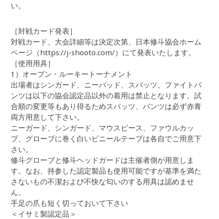
い。
［対戦カード発表］
対戦カード、大会詳細等は決定次第、日本修斗協会ホーム
ページ（https://j-shooto.com/）にて発表いたします。
［使用用具］
1）オープン・ルーキートーナメント
出場者はシンガード、ニーパッド、スパッツ、ファイトパ
ンツは以下の協会認定品以外の着用は禁止となります。試
合順の変更等もあり得るためスパッツ、パンツは必ず赤青
両方用意して下さい。
ニーガード、シンガード、マウスピース、ファウルカッ
プ、グローブに巻く白いビニールテープは各自でご用意下
さい。
修斗グローブと修斗ヘッドガードは主催者側が用意しま
す。なお、持参した認定製品も使用可能ですが基準を満た
さないもの不潔および不快な匂いのする用具は認めませ
ん。
手足の爪も短く切っておいて下さい
＜イサミ製認定品＞