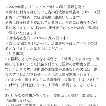
※2025年度よりアマチュア修斗の選手登録を廃止
※身体に刺青を施している者の血液検査報告書（HIV・Ｂ型
肝炎・Ｃ型肝炎）の提出義務は継続いたします。
過去に血液検査を提出している方も、更新には再検査の必
要があります。 いずれかに陽性反応があった場合、出場は
ご辞退いただきます。
［出場者確定日］2026年1月22日（木）
※当日会場に現れなかった、計量失格等はサスペンドの対
象となります。お気をつけください。
［注意事項］
1）怪我などで欠場となる場合は、主催者まですみやかに連
絡して下さい。また試合前日までに医師の診断書を提出し
ていただきます。診断書の未提出や連絡なしの欠場は、以
後のアマおよびプロ修斗大会への出場が制限されます。
2）本大会に関するあらゆる著作権、肖像権、およびそれら
に付帯する権利は、すべて主催者に帰属することになりま
す。
3）いかなる理由があっても一度提出した書類、出場費は一
切返却しません。
4）試合順の変更等もあり得るためスパッツ、パンツは必ず