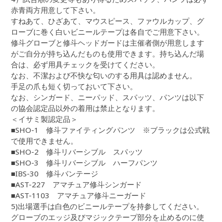
赤青両方用意して下さい。
すねあて、ひざあて、マウスピース、ファウルカップ、グ
ローブに巻く白いビニールテープは各自でご用意下さい。
修斗グローブと修斗ヘッドガードは主催者側が用意します
がご自分が持ち込んだものも使用できます。持ち込んだ場
合は、必ず用具チェックを受けてください。
なお、不潔および不快な匂いのする用具は認めません。
手足の爪も短く切っておいて下さい。
なお、シンガード、ニーパッド、スパッツ、パンツは以下
の協会認定品以外の着用は禁止となります。
＜イサミ製認定品＞
■SHO-1 修斗ファイティングパンツ ※ブラックは公式戦
で使用できません。
■SHO-2 修斗リバーシブル スパッツ
■SHO-3 修斗リバーシブル ハーフパンツ
■IBS-30 修斗バンテージ
■AST-227 アマチュア修斗シンガード
■AST-1103 アマチュア修斗ニーガード
5)出場選手は白色のビニールテープを持参してください。
グローブのエッジ及びマジックテープ部分を止めるのに使