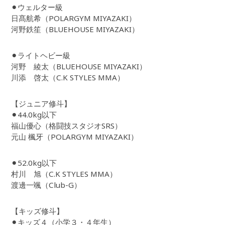
⚫︎ウェルター級
日髙航希（POLARGYM MIYAZAKI）
河野鉄笙（BLUEHOUSE MIYAZAKI）
⚫︎ライトヘビー級
河野 綾太（BLUEHOUSE MIYAZAKI）
川添 啓太（C.K STYLES MMA）
【ジュニア修斗】
⚫︎44.0kg以下
福山優心（格闘技スタジオSRS）
元山 楓牙（POLARGYM MIYAZAKI）
⚫︎52.0kg以下
村川 旭（C.K STYLES MMA）
渡邊一颯（Club-G）
【キッズ修斗】
⚫︎キッズ４（小学３・４年生）