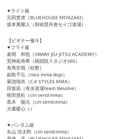
⚫︎ライト級
元田焚虎（BLUEHOUSE MIYAZAKI）
坂本萬耀人（和術慧舟會セイゴ道場）
【ビギナー修斗】
⚫︎フライ級
倉岡 和也（YAWAY JIU-JITSU ACADEMY）
荒神祐寿希（格闘技スタジオSRS）
有馬空我（桂塾）
副島千弘（nico mma dojo）
菊池瑠衣（C.K STYLES MMA）
田坂凪（有永道場team Resolve）
牧田悠杜（cin send.mma）
黒木 陽元（cin send.mma）
大重暖心（）
⚫︎バンタム級
丸山 浩太郎（cin send.mma）
丹波 天（BLUEHOUSE MIYAZAKI）