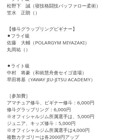
松野下 誠（寝技格闘技バッファロー柔術）
笠水 正朗（）
【修斗グラップリングビギナー】
⚫︎フライ級
佐藤 大輔（POLARGYM MIYAZAKI）
丸岡祐（）
⚫︎ライト級
中村 将豪（和術慧舟會セイゴ道場）
早田将基（YAWAY JIU-JITSU ACADEMY）
［参加費］
アマチュア修斗、ビギナー修斗：6,000円
修斗グラップリング：6,000円
※オフィシャルジム所属選手は、5,000円
ジュニア、キッズ修斗：5,000円
※オフィシャルジム所属選手は4,000円
複数カテゴリーは各2000円アップ