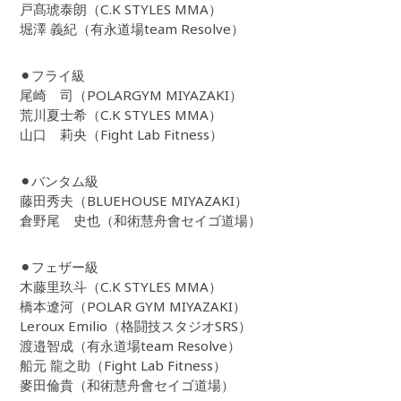
戸髙琥泰朗（C.K STYLES MMA）
堀澤 義紀（有永道場team Resolve）
⚫︎フライ級
尾崎 司（POLARGYM MIYAZAKI）
荒川夏士希（C.K STYLES MMA）
山口 莉央（Fight Lab Fitness）
⚫︎バンタム級
藤田秀夫（BLUEHOUSE MIYAZAKI）
倉野尾 史也（和術慧舟會セイゴ道場）
⚫︎フェザー級
木藤里玖斗（C.K STYLES MMA）
橋本遼河（POLAR GYM MIYAZAKI）
Leroux Emilio（格闘技スタジオSRS）
渡邉智成（有永道場team Resolve）
船元 龍之助（Fight Lab Fitness）
麥田倫貴（和術慧舟會セイゴ道場）