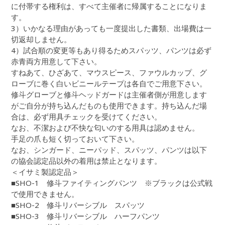
に付帯する権利は、すべて主催者に帰属することになりま
す。
3）いかなる理由があっても一度提出した書類、出場費は一
切返却しません。
4）試合順の変更等もあり得るためスパッツ、パンツは必ず
赤青両方用意して下さい。
すねあて、ひざあて、マウスピース、ファウルカップ、グ
ローブに巻く白いビニールテープは各自でご用意下さい。
修斗グローブと修斗ヘッドガードは主催者側が用意します
がご自分が持ち込んだものも使用できます。持ち込んだ場
合は、必ず用具チェックを受けてください。
なお、不潔および不快な匂いのする用具は認めません。
手足の爪も短く切っておいて下さい。
なお、シンガード、ニーパッド、スパッツ、パンツは以下
の協会認定品以外の着用は禁止となります。
＜イサミ製認定品＞
■SHO-1 修斗ファイティングパンツ ※ブラックは公式戦
で使用できません。
■SHO-2 修斗リバーシブル スパッツ
■SHO-3 修斗リバーシブル ハーフパンツ