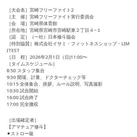
［大会名］宮崎フリーファイト2
［主 催］宮崎フリーファイト実行委員会
［会 場］宮崎県体育館
［所在地］宮崎県宮崎市宮崎駅東２丁目４−１
［認 定］（一社）日本修斗協会
［特別協賛］株式会社イサミ・フィットネスショップ・LIM
ITEST
［日 程］2026年2月1日（日)11:00〜
［タイムスケジュール］
8:50 スタッフ集合
9:30 開場、計量、ドクターチェック等
10:15 全体集合、挨拶、ルール説明、写真撮影
10:30 試合開始
16:00 試合終了
17:00 完全撤収
［出場確定者］
【アマチュア修斗】
⚫︎ストロー級