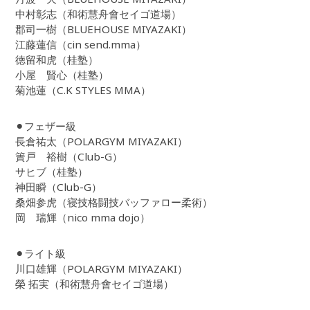
中村彰志（和術慧舟會セイゴ道場）
郡司一樹（BLUEHOUSE MIYAZAKI）
江藤蓮信（cin send.mma）
徳留和虎（桂塾）
小屋 賢心（桂塾）
菊池蓮（C.K STYLES MMA）
⚫︎フェザー級
長倉祐太（POLARGYM MIYAZAKI）
簀戸 裕樹（Club-G）
サヒブ（桂塾）
神田瞬（Club-G）
桑畑参虎（寝技格闘技バッファロー柔術）
岡 瑞輝（nico mma dojo）
⚫︎ライト級
川口雄輝（POLARGYM MIYAZAKI）
榮 拓実（和術慧舟會セイゴ道場）