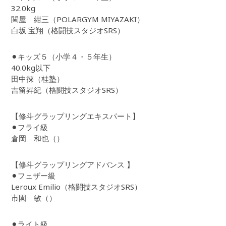
32.0kg
関屋 紺三（POLARGYM MIYAZAKI）
白坂 宝翔（格闘技スタジオSRS）
⚫︎キッズ５（小学４・５年生）
40.0kg以下
田中徠（桂塾）
吉留昇紀（格闘技スタジオSRS）
【修斗グラップリングエキスパート】
⚫︎フライ級
倉岡 和也（）
【修斗グラップリングアドバンス 】
⚫︎フェザー級
Leroux Emilio（格闘技スタジオSRS）
市園 敏（）
⚫︎ライト級