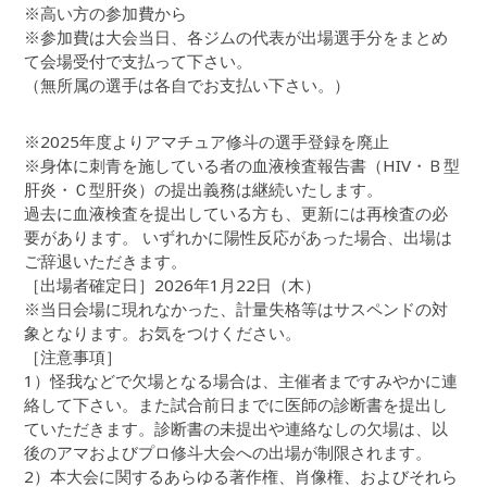
※高い方の参加費から
※参加費は大会当日、各ジムの代表が出場選手分をまとめ
て会場受付で支払って下さい。
（無所属の選手は各自でお支払い下さい。）
※2025年度よりアマチュア修斗の選手登録を廃止
※身体に刺青を施している者の血液検査報告書（HIV・Ｂ型
肝炎・Ｃ型肝炎）の提出義務は継続いたします。
過去に血液検査を提出している方も、更新には再検査の必
要があります。 いずれかに陽性反応があった場合、出場は
ご辞退いただきます。
［出場者確定日］2026年1月22日（木）
※当日会場に現れなかった、計量失格等はサスペンドの対
象となります。お気をつけください。
［注意事項］
1）怪我などで欠場となる場合は、主催者まですみやかに連
絡して下さい。また試合前日までに医師の診断書を提出し
ていただきます。診断書の未提出や連絡なしの欠場は、以
後のアマおよびプロ修斗大会への出場が制限されます。
2）本大会に関するあらゆる著作権、肖像権、およびそれら