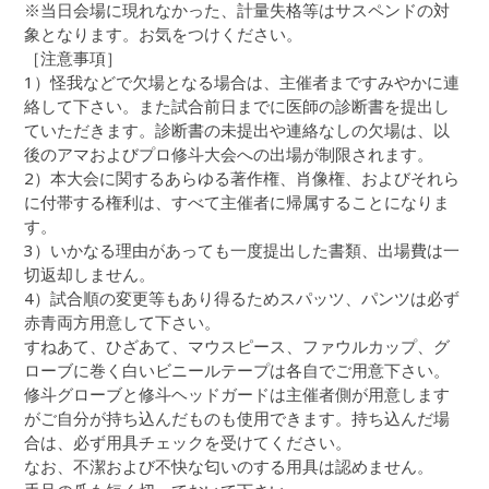
※当日会場に現れなかった、計量失格等はサスペンドの対
象となります。お気をつけください。
［注意事項］
1）怪我などで欠場となる場合は、主催者まですみやかに連
絡して下さい。また試合前日までに医師の診断書を提出し
ていただきます。診断書の未提出や連絡なしの欠場は、以
後のアマおよびプロ修斗大会への出場が制限されます。
2）本大会に関するあらゆる著作権、肖像権、およびそれら
に付帯する権利は、すべて主催者に帰属することになりま
す。
3）いかなる理由があっても一度提出した書類、出場費は一
切返却しません。
4）試合順の変更等もあり得るためスパッツ、パンツは必ず
赤青両方用意して下さい。
すねあて、ひざあて、マウスピース、ファウルカップ、グ
ローブに巻く白いビニールテープは各自でご用意下さい。
修斗グローブと修斗ヘッドガードは主催者側が用意します
がご自分が持ち込んだものも使用できます。持ち込んだ場
合は、必ず用具チェックを受けてください。
なお、不潔および不快な匂いのする用具は認めません。