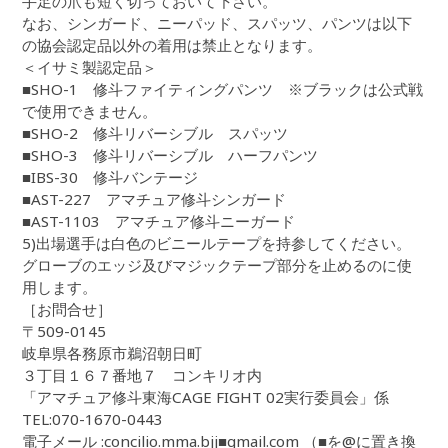
手足の爪も短く切っておいて下さい。
なお、シンガード、ニーパッド、スパッツ、パンツは以下
の協会認定品以外の着用は禁止となります。
＜イサミ製認定品＞
■SHO-1 修斗ファイティングパンツ ※ブラックは公式戦
で使用できません。
■SHO-2 修斗リバーシブル スパッツ
■SHO-3 修斗リバーシブル ハーフパンツ
■IBS-30 修斗バンテージ
■AST-227 アマチュア修斗シンガード
■AST-1103 アマチュア修斗ニーガード
5)出場選手は白色のビニールテープを持参してください。
グローブのエッジ及びマジックテープ部分を止めるのに使
用します。
［お問合せ］
〒509-0145
岐阜県各務原市鵜沼朝日町
３丁目１６７番地７ コンキリオ内
「アマチュア修斗東海CAGE FIGHT 02実行委員会」係
TEL:070-1670-0443
電子メール :concilio.mma.bjj■gmail.com （■を@に置き換