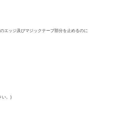
ブのエッジ及びマジックテープ部分を止めるのに
ださい。)