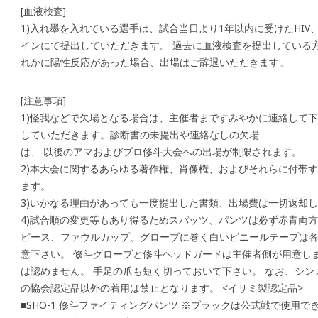
[血液検査]
1)入れ墨を入れている選手は、試合当日より1年以内に受けたHIV、
インにて提出していただきます。 過去に血液検査を提出している
れかに陽性反応があった場合、出場はご辞退いただきます。
[注意事項]
1)怪我などで欠場となる場合は、主催者まですみやかに連絡して
していただきます。診断書の未提出や連絡なしの欠場
は、 以後のアマおよびプロ修斗大会への出場が制限されます。
2)本大会に関するあらゆる著作権、肖像権、およびそれらに付帯
ます。
3)いかなる理由があっても一度提出した書類、出場費は一切返却
4)試合順の変更等もあり得るためスパッツ、パンツは必ず赤青両
ピース、ファウルカップ、グローブに巻く白いビニールテープは
意下さい。 修斗グローブと修斗ヘッドガードは主催者側が用意し
は認めません。 手足の爪も短く切っておいて下さい。 なお、シ
の協会認定品以外の着用は禁止となります。 <イサミ製認定品>
■SHO-1 修斗ファイティングパンツ ※ブラックは公式戦で使用でき