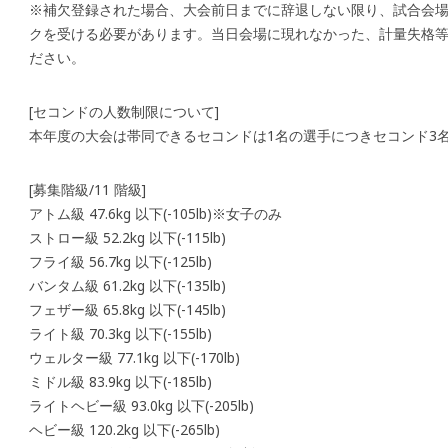
※補欠登録された場合、大会前日までに辞退しない限り、試合会
クを受ける必要があります。当日会場に現れなかった、計量失格等
ださい。
[セコンドの人数制限について]
本年度の大会は帯同できるセコンドは1名の選手につきセコンド3
[募集階級/11 階級]
アトム級 47.6kg 以下(-105lb)※女子のみ
ストロー級 52.2kg 以下(-115lb)
フライ級 56.7kg 以下(-125lb)
バンタム級 61.2kg 以下(-135lb)
フェザー級 65.8kg 以下(-145lb)
ライト級 70.3kg 以下(-155lb)
ウェルター級 77.1kg 以下(-170lb)
ミドル級 83.9kg 以下(-185lb)
ライトヘビー級 93.0kg 以下(-205lb)
ヘビー級 120.2kg 以下(-265lb)