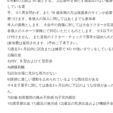
b.年齢の上限は 50 歳とする。 上記条件を満たす感染症のない
している選
手。 ※1.男女問わず。また 18 歳未満の方は保護者のサインが必
務づけます。各個人の加入に関してはあくまでも参加者
本人の責務とします。 大会中の負傷に対しては大会ドクターが応
各個人のスポーツ保険にて対応いただくものとします。 ※3.以下
け付けません。 また直前のドクター・チェックで異常が認められ
(参加費は返却されます。)予めご了承下さい。
1)過去3ヶ月以内に試合または練習で KO や強いダウンをしている
2)脳出血
3)HIV、B 型および C 型肝炎
4)網膜剥離
5)試合出場に充分な視力がない
6)医師に激しい運動を止められているような既往症がある
※4.女子選手に関しては過去3ヶ月以内に下記のような症状があっ
ん。
7)妊娠 8)骨盤部の痛み不快感 9)子宮内膜症
10)異常膣出血 11)最近の無月経 12)最近の乳房出血および機能不