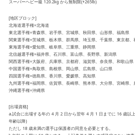
スーパーヘビー級 120.2kg から無制限(+265lb)
[地区ブロック]
北海道選手権=北海道
東北選手権=青森県、岩手県、宮城県、秋田県、山形県、福島県
関東選手権=茨城県、栃木県、群馬県、埼玉県、千葉県、東京都、
東海選手権=愛知県、岐阜県、三重県、静岡県
北信越選手権=福井県、石川県、富山県、長野県、新潟県
関西選手権=大阪府、兵庫県、京都府、滋賀県、奈良県、和歌山県
中国選手権=鳥取県、島根県、岡山県、広島県、山口県
四国選手権=徳島県、香川県、愛媛県、高知県
九州選手権=福岡県、佐賀県、長崎県、熊本県、大分県、宮崎県、
沖縄選手権=沖縄県
[出場資格]
a.試合に出場する年の 4 月 2 日から翌年 4 月 1 日までに 16 
年齢以降)
ただし 18 歳未満の選手は保護者の同意を必要とする。