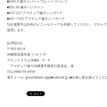
■SHO-3 修斗リバーシブル ハーフパンツ
■IBS-30 修斗バンテージ
■AST-227 アマチュア修斗シンガード
■AST-1103 アマチュア修斗ニーガード
5)出場選手は白色のビニールテープを持参してください。グロー
使用します。
[お問合せ]
〒905-0014
沖縄県名護市港 1-12-1 1F
グランドスラム沖縄A・P・P
「アマチュア修斗沖縄選手権実行委員会」係
TEL:0980-59-6959
電子メール :groundslam-app■outlook.jp (■を@に置き換えてく