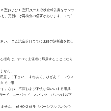
B 型および C 型肝炎の血液検査報告書をオンラ
方も、更新には再検査の必要があります。 いず
下さい。 また試合前日までに医師の診断書を提出
する権利は、すべて主催者に帰属することになり
しません。
方用意して下さい。 すねあて、ひざあて、マウス
各自でご用
ます。なお、不潔および不快な匂いのする用具
ンガード、ニーパッド、スパッツ、パンツは以下
ません。 ■SHO-2 修斗リバーシブル スパッツ