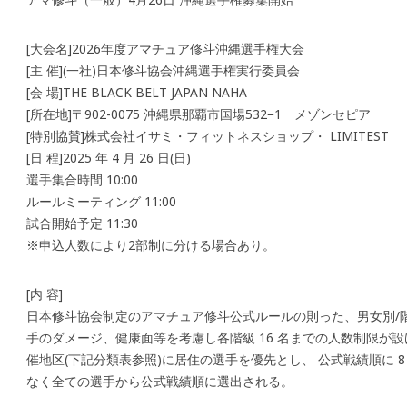
[大会名]2026年度アマチュア修斗沖縄選手権大会
[主 催](一社)日本修斗協会沖縄選手権実行委員会
[会 場]THE BLACK BELT JAPAN NAHA
[所在地]〒902-0075 沖縄県那覇市国場532−1 メゾンセピア
[特別協賛]株式会社イサミ・フィットネスショップ・ LIMITEST
[日 程]2025 年 4 月 26 日(日)
選手集合時間 10:00
ルールミーティング 11:00
試合開始予定 11:30
※申込人数により2部制に分ける場合あり。
[内 容]
日本修斗協会制定のアマチュア修斗公式ルールの則った、男女別/
手のダメージ、健康面等を考慮し各階級 16 名までの人数制限が設け
催地区(下記分類表参照)に居住の選手を優先とし、 公式戦績順に 8
なく全ての選手から公式戦績順に選出される。