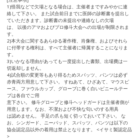
1)怪我などで欠場となる場合は、主催者まですみやかに連
絡して下さい。 また試合前日までに医師の診断書を提出し
ていただきます。診断書の未提出や連絡なしの欠場
は、 以後のアマおよびプロ修斗大会への出場が制限されま
す。
2)本大会に関するあらゆる著作権、肖像権、およびそれら
に付帯する権利は、すべて主催者に帰属することになりま
す。
3)いかなる理由があっても一度提出した書類、出場費は一
切返却しません。
4)試合順の変更等もあり得るためスパッツ、パンツは必ず
赤青両方用意して下さい。 すねあて、ひざあて、マウスピ
ース、ファウルカップ、グローブに巻く白いビニールテー
プは各自でご用
意下さい。 修斗グローブと修斗ヘッドガードは主催者側が
用意します。なお、不潔および不快な匂いのする用具
は認めません。 手足の爪も短く切っておいて下さい。 な
お、シンガード、ニーパッド、スパッツ、パンツは以下の
協会認定品以外の着用は禁止となります。 <イサミ製認定品
>