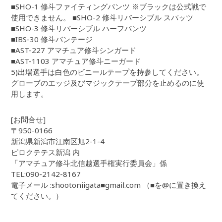
■SHO-1 修斗ファイティングパンツ ※ブラックは公式戦で
使用できません。 ■SHO-2 修斗リバーシブル スパッツ
■SHO-3 修斗リバーシブル ハーフパンツ
■IBS-30 修斗バンテージ
■AST-227 アマチュア修斗シンガード
■AST-1103 アマチュア修斗ニーガード
5)出場選手は白色のビニールテープを持参してください。
グローブのエッジ及びマジックテープ部分を止めるのに使
用します。
[お問合せ]
〒950-0166
新潟県新潟市江南区旭2-1-4
ピロクテテス新潟 内
「アマチュア修斗北信越選手権実行委員会」係
TEL:090-2142-8167
電子メール :shootoniigata■gmail.com （■を@に置き換え
てください。）