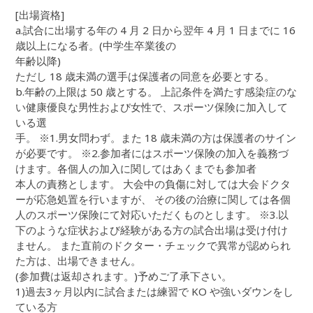
[出場資格]
a.試合に出場する年の 4 月 2 日から翌年 4 月 1 日までに 16
歳以上になる者。(中学生卒業後の
年齢以降)
ただし 18 歳未満の選手は保護者の同意を必要とする。
b.年齢の上限は 50 歳とする。 上記条件を満たす感染症のな
い健康優良な男性および女性で、スポーツ保険に加入して
いる選
手。 ※1.男女問わず。また 18 歳未満の方は保護者のサイン
が必要です。 ※2.参加者にはスポーツ保険の加入を義務づ
けます。各個人の加入に関してはあくまでも参加者
本人の責務とします。 大会中の負傷に対しては大会ドクタ
ーが応急処置を行いますが、 その後の治療に関しては各個
人のスポーツ保険にて対応いただくものとします。 ※3.以
下のような症状および経験がある方の試合出場は受け付け
ません。 また直前のドクター・チェックで異常が認められ
た方は、出場できません。
(参加費は返却されます。)予めご了承下さい。
1)過去3ヶ月以内に試合または練習で KO や強いダウンをし
ている方