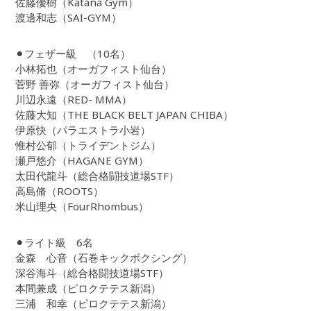
佐藤優樹（Katana Gym）
渡邊和志（SAI-GYM）
⚫︎フェザー級 （10名）
小林拓也（オーガフィスト仙台）
菅野 善弥（オーガフィスト仙台）
川辺永遠（RED- MMA）
佐藤大知（THE BLACK BELT JAPAN CHIBA）
伊原快（パラエストラ小岩）
惟村公郁（トライデントジム）
瀬戸悠介（HAGANE GYM）
太田代龍斗（総合格闘技道場STF）
高島脩（ROOTS）
米山理央（FourRhombus）
⚫︎ライト級 6名
金森 心音（石巻キックボクシング）
深谷海斗（総合格闘技道場STF）
本間兼成（ピロクテテス新潟）
三浦 和幸（ピロクテテス新潟）