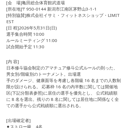
[会 場]亀田総合体育館武道場
[所在地]〒950-0144 新潟市江南区茅野山3-1-1
[特別協賛]株式会社イサミ・フィットネスショップ・LIMIT
EST
[日 程]2026年5月31日(日)
選手集合時間 10:00
ルールミーティング 11:00
試合開始予定 11:30
[内 容]
日本修斗協会制定のアマチュア修斗公式ルールの則った、
男女別/階級別のトーナメント。出場選
手のダメージ、健康面等を考慮し各階級 16 名までの人数制
限が設けられる。 応募枠 16 名の内半数に関しては開催地
区(下記分類表参照)に居住の選手を優先とし、 公式戦績順
に 8 名を選出。残りの 8 名に関しては居住地に関係なく全
ての選手から公式戦績順に選出される。
[出場確定者]
⚫︎ストロー級 4名