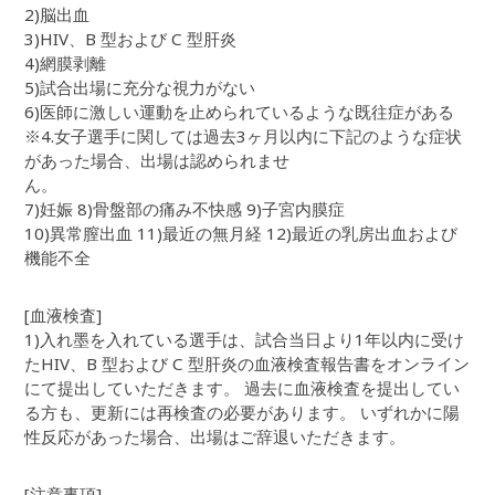
2)脳出血
3)HIV、B 型および C 型肝炎
4)網膜剥離
5)試合出場に充分な視力がない
6)医師に激しい運動を止められているような既往症がある
※4.女子選手に関しては過去3ヶ月以内に下記のような症状
があった場合、出場は認められませ
ん。
7)妊娠 8)骨盤部の痛み不快感 9)子宮内膜症
10)異常膣出血 11)最近の無月経 12)最近の乳房出血および
機能不全
[血液検査]
1)入れ墨を入れている選手は、試合当日より1年以内に受け
たHIV、B 型および C 型肝炎の血液検査報告書をオンライン
にて提出していただきます。 過去に血液検査を提出してい
る方も、更新には再検査の必要があります。 いずれかに陽
性反応があった場合、出場はご辞退いただきます。
[注意事項]