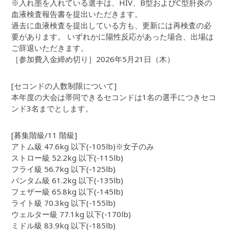
※入れ墨を入れている選手は、HIV、B型およびC型肝炎の
血液検査報告書を提出いただきます。
過去に血液検査を提出している方も、更新には再検査の必
要があります。 いずれかに陽性反応があった場合、出場は
ご辞退いただきます。
［参加費入金締め切り］2026年5月21日（木）
[セコンドの人数制限について]
本年度の大会は帯同できるセコンドは1名の選手につきセコ
ンド3名までとします。
[募集階級/11 階級]
アトム級 47.6kg 以下(-105lb)※女子のみ
ストロー級 52.2kg 以下(-115lb)
フライ級 56.7kg 以下(-125lb)
バンタム級 61.2kg 以下(-135lb)
フェザー級 65.8kg 以下(-145lb)
ライト級 70.3kg 以下(-155lb)
ウェルター級 77.1kg 以下(-170lb)
ミドル級 83.9kg 以下(-185lb)