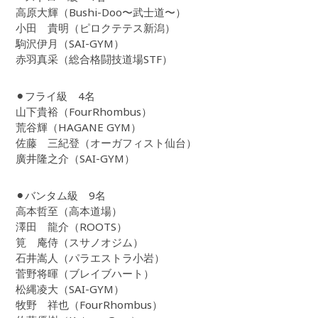
高原大輝（Bushi-Doo〜武士道〜）
小田 貴明（ピロクテテス新潟）
駒沢伊月（SAI-GYM）
赤羽真采（総合格闘技道場STF）
⚫︎フライ級 4名
山下貴裕（FourRhombus）
荒谷輝（HAGANE GYM）
佐藤 三紀登（オーガフィスト仙台）
廣井隆之介（SAI-GYM）
⚫︎バンタム級 9名
高本哲至（高本道場）
澤田 龍介（ROOTS）
筧 庵侍（スサノオジム）
石井嵩人（パラエストラ小岩）
菅野将暉（ブレイブハート）
松縄凌大（SAI-GYM）
牧野 祥也（FourRhombus）