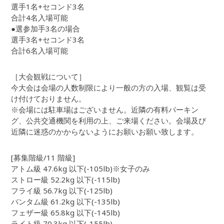
選手1名+セコンド3名
合計4名入場可能
●選参加手3名の場合
選手3名+セコンド3名
合計6名入場可能
［大会観戦について］
今大会は会場の人数制限により一般の方の入場、観覧は受
け付けておりません。
※会場には駐車場はございません。近隣の有料パーキン
グ、公共交通機関を利用の上、ご来場ください。会場及び
近隣に迷惑のかからないようにお願いお願い致します。
[募集階級/11 階級]
アトム級 47.6kg 以下(-105lb)※女子のみ
ストロー級 52.2kg 以下(-115lb)
フライ級 56.7kg 以下(-125lb)
バンタム級 61.2kg 以下(-135lb)
フェザー級 65.8kg 以下(-145lb)
ライト級 70.3kg 以下(-155lb)