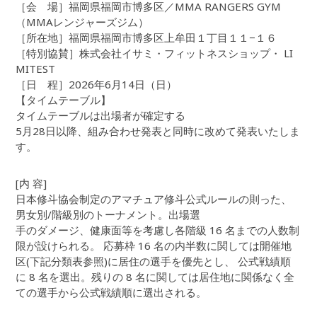
［会 場］福岡県福岡市博多区／MMA RANGERS GYM
（MMAレンジャーズジム）
［所在地］福岡県福岡市博多区上牟田１丁目１１−１６
［特別協賛］株式会社イサミ・フィットネスショップ・ LI
MITEST
［日 程］2026年6月14日（日）
【タイムテーブル】
タイムテーブルは出場者が確定する
5月28日以降、組み合わせ発表と同時に改めて発表いたしま
す。
[内 容]
日本修斗協会制定のアマチュア修斗公式ルールの則った、
男女別/階級別のトーナメント。出場選
手のダメージ、健康面等を考慮し各階級 16 名までの人数制
限が設けられる。 応募枠 16 名の内半数に関しては開催地
区(下記分類表参照)に居住の選手を優先とし、 公式戦績順
に 8 名を選出。残りの 8 名に関しては居住地に関係なく全
ての選手から公式戦績順に選出される。