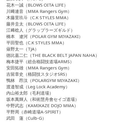
花木一誠（BLOWS OITA LIFE）
川﨑連音（MMA Rangers Gym）
木藤里玖斗（C.K STYLES MMA）
藤井圭太（BLOWS OITA LIFE）
江﨑稔人（グラップラーズギルド）
橋本 遼河（POLAR GYM MIYAZAKI）
平田聖也（C.K STYLES MMA）
薙野太一（TJA）
徳比嘉二仁（THE BLACK BELT JAPAN NAHA）
梅本捷平（総合格闘技道場ARMS）
安田拓雄（MMA Rangers Gym）
吉留章史（格闘技スタジオSRS）
鴨林 昂汰（POLARGYM MIYAZAKI）
渡邉智成（Leg Lock Academy）
内山裕太郎（毛利道場）
坂本萬輝人（和術慧舟會セイゴ道場）
中野武志（KAMIKAZE DOJO MMA）
平野周（赤崎道場A-SPIRIT）
武田 蓮（Culb-G）