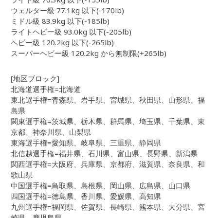
ウェルター級 77.1kg 以下(-170lb)
ミドル級 83.9kg 以下(-185lb)
ライトヘビー級 93.0kg 以下(-205lb)
ヘビー級 120.2kg 以下(-265lb)
スーパーヘビー級 120.2kg から無制限(+265lb)
[地区ブロック]
北海道選手権=北海道
東北選手権=青森県、岩手県、宮城県、秋田県、山形県、福
島県
関東選手権=茨城県、栃木県、群馬県、埼玉県、千葉県、東
京都、神奈川県、山梨県
東海選手権=愛知県、岐阜県、三重県、静岡県
北信越選手権=福井県、石川県、富山県、長野県、新潟県
関西選手権=大阪府、兵庫県、京都府、滋賀県、奈良県、和
歌山県
中国選手権=鳥取県、島根県、岡山県、広島県、山口県
四国選手権=徳島県、香川県、愛媛県、高知県
九州選手権=福岡県、佐賀県、長崎県、熊本県、大分県、宮
崎県、鹿児島県