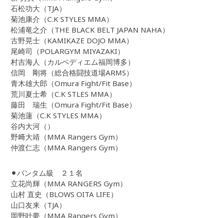
石松功大（TJA）
菊池康介（C.K STYLES MMA）
松浦竜之介（THE BLACK BELT JAPAN NAHA）
古野晃士（KAMIKAZE DOJO MMA）
尾崎司（POLARGYM MIYAZAKI）
村吉海人（カルペディエム福岡博多）
信岡 剛将（総合格闘技道場ARMS）
青木雄大郎（Omura Fight/Fit Base）
荒川夏士希（C.K STLES MMA）
藤田 瑞生（Omura Fight/Fit Base）
菊池蓮（C.K STYLES MMA）
谷内大河（）
野﨑大靖（MMA Rangers Gym）
仲渡仁志（MMA Rangers Gym）
⚫︎バンタム級 ２１名
立花尚輝（MMA RANGERS Gym）
山村 直史（BLOWS OITA LIFE）
山口友来（TJA）
岡野叶夢（MMA Rangers Gym）