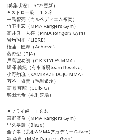
[募集状況]（5/25更新）
⚫︎ストロー級 １２名
中島智亮（カルペディエム福岡）
竹下里宏（MMA Rangers Gym）
高井良 大喜（MMA Rangers Gym）
岩﨑翔和（LIBRE）
権藤 匠海（Achieve）
藤野聖（TJA）
戸髙琥泰朗（C.K STYLES MMA）
堀澤 義紀（有永道場team Resolve）
小野翔琉（KAMIKAZE DOJO MMA）
万谷 優貴（毛利道場）
髙瀬 翔龍（Culb-G）
柴田琉希（毛利道場）
⚫︎フライ級 １８名
宮野廣希（MMA Rangers Gym）
里久夢羅（Blaze）
金子隼（柔術&MMAアカデミーG-face）
新 勇真（MMA Rangers Gym）