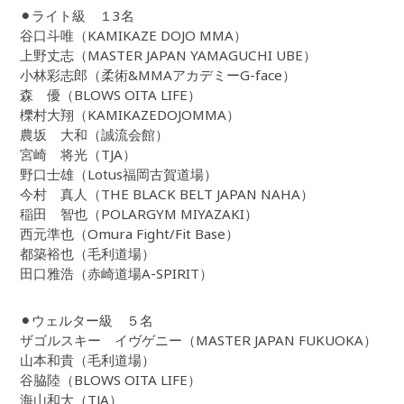
⚫︎ライト級 １3名
谷口斗唯（KAMIKAZE DOJO MMA）
上野丈志（MASTER JAPAN YAMAGUCHI UBE）
小林彩志郎（柔術&MMAアカデミーG-face）
森 優（BLOWS OITA LIFE）
櫟村大翔（KAMIKAZEDOJOMMA）
農坂 大和（誠流会館）
宮崎 将光（TJA）
野口士雄（Lotus福岡古賀道場）
今村 真人（THE BLACK BELT JAPAN NAHA）
稲田 智也（POLARGYM MIYAZAKI）
西元準也（Omura Fight/Fit Base）
都築裕也（毛利道場）
田口雅浩（赤崎道場A-SPIRIT）
⚫︎ウェルター級 ５名
ザゴルスキー イヴゲニー（MASTER JAPAN FUKUOKA）
山本和貴（毛利道場）
谷脇陸（BLOWS OITA LIFE）
海山和大（TJA）