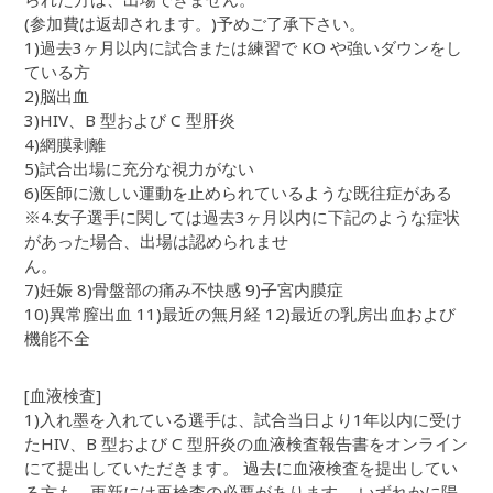
(参加費は返却されます。)予めご了承下さい。
1)過去3ヶ月以内に試合または練習で KO や強いダウンをし
ている方
2)脳出血
3)HIV、B 型および C 型肝炎
4)網膜剥離
5)試合出場に充分な視力がない
6)医師に激しい運動を止められているような既往症がある
※4.女子選手に関しては過去3ヶ月以内に下記のような症状
があった場合、出場は認められませ
ん。
7)妊娠 8)骨盤部の痛み不快感 9)子宮内膜症
10)異常膣出血 11)最近の無月経 12)最近の乳房出血および
機能不全
[血液検査]
1)入れ墨を入れている選手は、試合当日より1年以内に受け
たHIV、B 型および C 型肝炎の血液検査報告書をオンライン
にて提出していただきます。 過去に血液検査を提出してい
る方も、更新には再検査の必要があります。 いずれかに陽