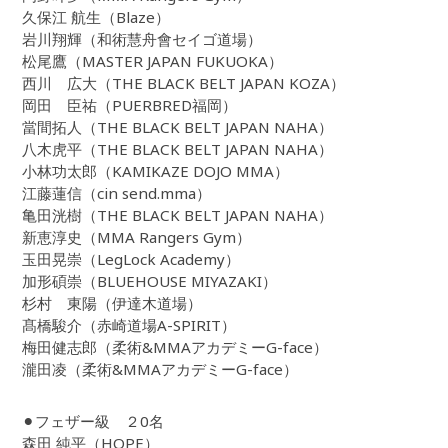
久保江 航生（Blaze）
岩川翔輝（和術慧舟會セイゴ道場）
松尾鷹（MASTER JAPAN FUKUOKA）
西川 広大（THE BLACK BELT JAPAN KOZA）
岡田 臣祐（PUERBRED福岡）
當間拓人（THE BLACK BELT JAPAN NAHA）
八木虎平（THE BLACK BELT JAPAN NAHA）
小林功太郎（KAMIKAZE DOJO MMA）
江藤蓮信（cin send.mma）
亀田洸樹（THE BLACK BELT JAPAN NAHA）
新恵淳史（MMA Rangers Gym）
玉田晃崇（LegLock Academy）
加形碩崇（BLUEHOUSE MIYAZAKI）
杉村 東陽（伊達木道場）
髙橋駿介（赤崎道場A-SPIRIT）
梅田健志郎（柔術&MMAアカデミーG-face）
瀧田凌（柔術&MMAアカデミーG-face）
⚫︎フェザー級 ２0名
森田 純平（HOPE）