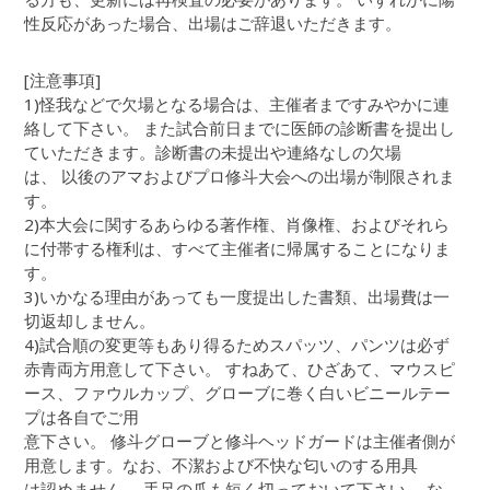
性反応があった場合、出場はご辞退いただきます。
[注意事項]
1)怪我などで欠場となる場合は、主催者まですみやかに連
絡して下さい。 また試合前日までに医師の診断書を提出し
ていただきます。診断書の未提出や連絡なしの欠場
は、 以後のアマおよびプロ修斗大会への出場が制限されま
す。
2)本大会に関するあらゆる著作権、肖像権、およびそれら
に付帯する権利は、すべて主催者に帰属することになりま
す。
3)いかなる理由があっても一度提出した書類、出場費は一
切返却しません。
4)試合順の変更等もあり得るためスパッツ、パンツは必ず
赤青両方用意して下さい。 すねあて、ひざあて、マウスピ
ース、ファウルカップ、グローブに巻く白いビニールテー
プは各自でご用
意下さい。 修斗グローブと修斗ヘッドガードは主催者側が
用意します。なお、不潔および不快な匂いのする用具
は認めません。 手足の爪も短く切っておいて下さい。 な