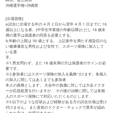
沖縄選手権=沖縄県
[出場資格]
a.試合に出場する年の 4 月 2 日から翌年 4 月 1 日までに 16
歳以上になる者。(中学生卒業後の年齢以降)ただし 18 歳未
満の選手は保護者の同意を必要とする。
b.年齢の上限は 50 歳とする。 上記条件を満たす感染症のな
い健康優良な男性および女性で、スポーツ保険に加入して
いる選
手。
※1.男女問わず。また 18 歳未満の方は保護者のサインが必
要です。
※2.参加者にはスポーツ保険の加入を義務づけます。各個人
の加入に関してはあくまでも参加者
本人の責務とします。 大会中の負傷に対しては大会ドクタ
ーが応急処置を行いますが、 その後の治療に関しては各個
人のスポーツ保険にて対応いただくものとします。
※3.以下のような症状および経験がある方の試合出場は受け
付けません。 また直前のドクター・チェックで異常が認め
られた方は、出場できません。