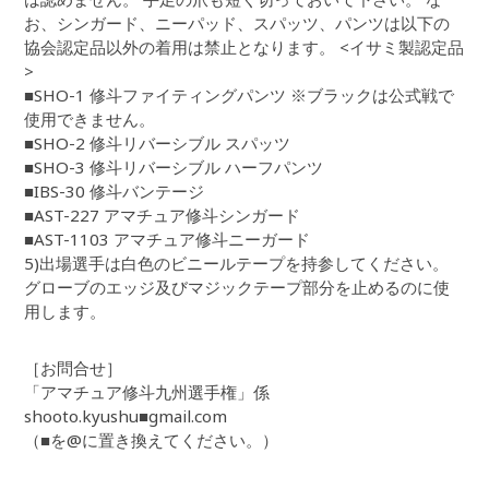
お、シンガード、ニーパッド、スパッツ、パンツは以下の
協会認定品以外の着用は禁止となります。 <イサミ製認定品
>
■SHO-1 修斗ファイティングパンツ ※ブラックは公式戦で
使用できません。
■SHO-2 修斗リバーシブル スパッツ
■SHO-3 修斗リバーシブル ハーフパンツ
■IBS-30 修斗バンテージ
■AST-227 アマチュア修斗シンガード
■AST-1103 アマチュア修斗ニーガード
5)出場選手は白色のビニールテープを持参してください。
グローブのエッジ及びマジックテープ部分を止めるのに使
用します。
［お問合せ］
「アマチュア修斗九州選手権」係
shooto.kyushu■gmail.com
（■を@に置き換えてください。）