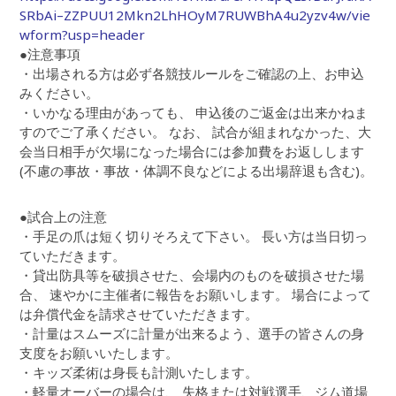
SRbAi–ZZPUU12Mkn2LhHOyM7RUWBhA4u2yzv4w/vie
wform?usp=header
●注意事項
・出場される方は必ず各競技ルールをご確認の上、お申込
みください。
・いかなる理由があっても、 申込後のご返金は出来かねま
すのでご了承ください。 なお、 試合が組まれなかった、大
会当日相手が欠場になった場合には参加費をお返しします
(不慮の事故・事故・体調不良などによる出場辞退も含む)。
●試合上の注意
・手足の爪は短く切りそろえて下さい。 長い方は当日切っ
ていただきます。
・貸出防具等を破損させた、会場内のものを破損させた場
合、 速やかに主催者に報告をお願いします。 場合によって
は弁償代金を請求させていただきます。
・計量はスムーズに計量が出来るよう、選手の皆さんの身
支度をお願いいたします。
・キッズ柔術は身長も計測いたします。
・軽量オーバーの場合は、 失格または対戦選手、ジム道場