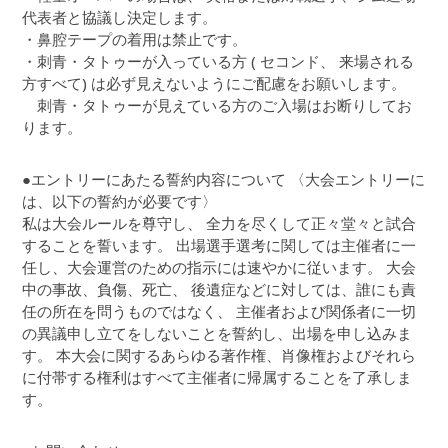
代表者と協議し決定します。
・鼻腔テープの着用は禁止です。
・刺青・タトゥーが入っている方 ( セコンド、 来場される
方すべて) は必ず見えないようにご配慮をお願いします。
刺青・タトゥーが見えている方のご入場はお断りしてお
ります。
●エントリーにあたる誓約内容について 〈大会エントリーに
は、以下の誓約が必要です〉
私は大会ルールを尊守し、 全力を尽くして正々堂々と試合
することを誓います。 出場選手選考に関しては主催者に一
任し、大会運営のための指示には速やかに従います。 大会
中の事故、負傷、死亡、 後遺症などに対しては、誰にも責
任の所在を問うものではなく、 主催者および関係者に一切
の異議申し立てをしないことを誓約し、出場を申し込みま
す。 本大会に関するあらゆる著作権、肖像権およびそれら
に付帯する権利はすべて主催者に帰属することを了承しま
す。