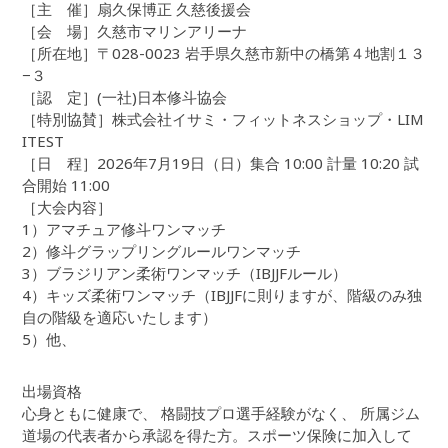
［主 催］扇久保博正 久慈後援会
［会 場］久慈市マリンアリーナ
［所在地］〒028-0023 岩手県久慈市新中の橋第４地割１３
−３
［認 定］(一社)日本修斗協会
［特別協賛］株式会社イサミ・フィットネスショップ・LIM
ITEST
［日 程］2026年7月19日（日）集合 10:00 計量 10:20 試
合開始 11:00
［大会内容］
1）アマチュア修斗ワンマッチ
2）修斗グラップリングルールワンマッチ
3）ブラジリアン柔術ワンマッチ（IBJJFルール）
4）キッズ柔術ワンマッチ（IBJJFに則りますが、階級のみ独
自の階級を適応いたします）
5）他、
出場資格
心身ともに健康で、 格闘技プロ選手経験がなく、 所属ジム
道場の代表者から承認を得た方。スポーツ保険に加入して