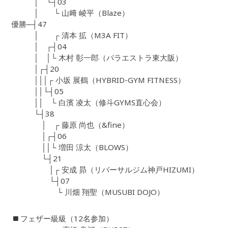
│ └┤03
│ └ 山﨑 崚平（Blaze）
優勝─┤47
│ ┌ 清本 拡（M3A FIT）
│ ┌┤04
│ │└ 木村 彰一郎（パラエストラ東大阪）
│┌┤20
│││┌ 小坂 展鶴（HYBRID-GYM FITNESS）
││└┤05
││ └ 白濱 凌太（修斗GYMS直心会）
└┤38
│ ┌ 藤原 尚也（&fine）
│┌┤06
││└ 増田 涼太（BLOWS）
└┤21
│┌ 安成 昴（リバーサルジム神戸HIZUMI）
└┤07
└ 川畑 翔聖（MUSUBI DOJO）
フェザー級級（12名参加）