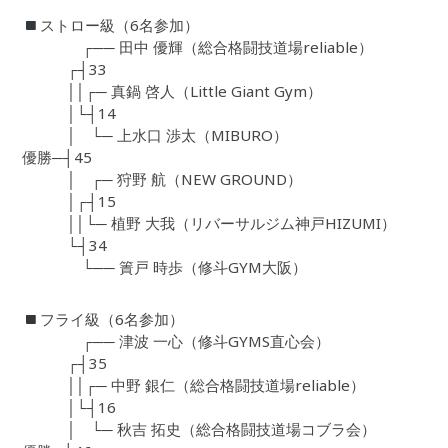
ストロー級（6名参加）
┌── 田中 優輝（総合格闘技道場reliable）
┌┤33
││┌─ 真鍋 啓人（Little Giant Gym）
│└┤14
│ └─ 上水口 渉太（MIBURO）
優勝─┤45
│ ┌─ 狩野 航（NEW GROUND）
│┌┤15
││└─ 植野 大我（リバーサルジム神戸HIZUMI）
└┤34
└── 簀戸 時歩（修斗GYM大阪）
フライ級（6名参加）
┌── 津波 一心（修斗GYMS直心会）
┌┤35
││┌─ 中野 銀仁（総合格闘技道場reliable）
│└┤16
│ └─ 秋吉 拓史（総合格闘技道場コブラ会）