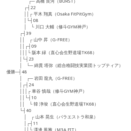
┌─ 高橋 良河（BURST）
┌┤22
││┌ 平木 翔真（Osaka FitPitGym）
│└┤08
│ └ 川口 大輔（修斗GYM神戸）
┌┤39
││ ┌ 山中 昇（G-FREE）
││┌┤09
│││└ 阪本 緑（直心会生野道場TK68）
│└┤23
│ └─ 綿貫 塔弥（総合格闘技実業団トップティア）
優勝─┤48
│ ┌─ 岩田 龍丸（G-FREE）
│┌┤24
│││┌ 車谷 慎哉（修斗GYM神戸）
││└┤10
││ └ 韓 浄埈（直心会生野道場TK68）
└┤40
│ ┌ 山本 晃生（パラエストラ和泉）
│┌┤11
││└ 澤邊 風雅（M3A FIT）