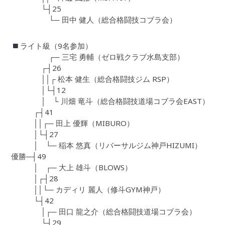
└┤25
└─ 田中 健人（総合格闘技コブラ会）
ライト級（9名参加）
┌─ 三宅 勇輔（ゼロ戦クラブ水島支部）
┌┤26
││┌ 松本 健生（総合格闘技ジム RSP）
│└┤12
│ └ 川畑 竜斗（総合格闘技道場コブラ会EAST）
┌┤41
││┌─ 田上 優輝（MIBURO）
│└┤27
│ └─ 稲本 悠真（リバーサルジム神戸HIZUMI）
優勝─┤49
│ ┌─ 大上 雄斗（BLOWS）
│┌┤28
││└─ カディリ 麗人（修斗GYM神戸）
└┤42
│┌─ 田口 龍之介（総合格闘技道場コブラ会）
└┤29