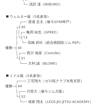
└─ 浅田 凜（MIBURO）
ウェルター級（5名参加）
┌── 渡邊 圭太（修斗GYM神戸）
┌┤30
││┌─ 亀岡 祐也（GFREE）
│└┤13
│ └─ 高橋 莉玖（総合格闘技ジム RSP）
優勝─┤43
│┌── 西川 海渡（Concilio）
└┤31
└── 大利 誠（BLOWS）
ミドル級（3名参加）
┌─── 三宅翔大（ゼロ戦クラブ水島支部）
優勝─┤44
│┌── 川晃大（修斗ジム大阪）
└┤32
└── 俵家 翔太（LEOS JIU JITSU ACADEMY）