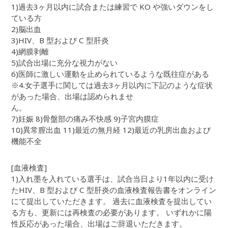
1)過去3ヶ月以内に試合または練習で KO や強いダウンをし
ている方
2)脳出血
3)HIV、B 型および C 型肝炎
4)網膜剥離
5)試合出場に充分な視力がない
6)医師に激しい運動を止められているような既往症がある
※4.女子選手に関しては過去3ヶ月以内に下記のような症状
があった場合、出場は認められませ
ん。
7)妊娠 8)骨盤部の痛み不快感 9)子宮内膜症
10)異常膣出血 11)最近の無月経 12)最近の乳房出血および
機能不全
[血液検査]
1)入れ墨を入れている選手は、試合当日より1年以内に受け
たHIV、B 型および C 型肝炎の血液検査報告書をオンライン
にて提出していただきます。 過去に血液検査を提出してい
る方も、更新には再検査の必要があります。 いずれかに陽
性反応があった場合、出場はご辞退いただきます。