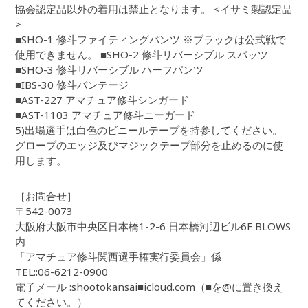
協会認定品以外の着用は禁止となります。 <イサミ製認定品
>
■SHO-1 修斗ファイティングパンツ ※ブラックは公式戦で
使用できません。 ■SHO-2 修斗リバーシブル スパッツ
■SHO-3 修斗リバーシブル ハーフパンツ
■IBS-30 修斗バンテージ
■AST-227 アマチュア修斗シンガード
■AST-1103 アマチュア修斗ニーガード
5)出場選手は白色のビニールテープを持参してください。
グローブのエッジ及びマジックテープ部分を止めるのに使
用します。
［お問合せ］
〒542-0073
大阪府大阪市中央区日本橋1-2-6 日本橋河辺ビル6F BLOWS
内
「アマチュア修斗関西選手権実行委員会」係
TEL::06-6212-0900
電子メール :shootokansai■icloud.com（■を@に置き換え
てください。）