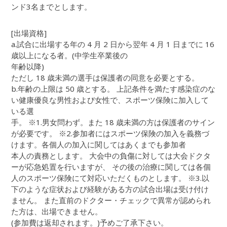
ンド3名までとします。
[出場資格]
a.試合に出場する年の 4 月 2 日から翌年 4 月 1 日までに 16
歳以上になる者。(中学生卒業後の
年齢以降)
ただし 18 歳未満の選手は保護者の同意を必要とする。
b.年齢の上限は 50 歳とする。 上記条件を満たす感染症のな
い健康優良な男性および女性で、スポーツ保険に加入して
いる選
手。 ※1.男女問わず。また 18 歳未満の方は保護者のサイン
が必要です。 ※2.参加者にはスポーツ保険の加入を義務づ
けます。各個人の加入に関してはあくまでも参加者
本人の責務とします。 大会中の負傷に対しては大会ドクタ
ーが応急処置を行いますが、 その後の治療に関しては各個
人のスポーツ保険にて対応いただくものとします。 ※3.以
下のような症状および経験がある方の試合出場は受け付け
ません。 また直前のドクター・チェックで異常が認められ
た方は、出場できません。
(参加費は返却されます。)予めご了承下さい。