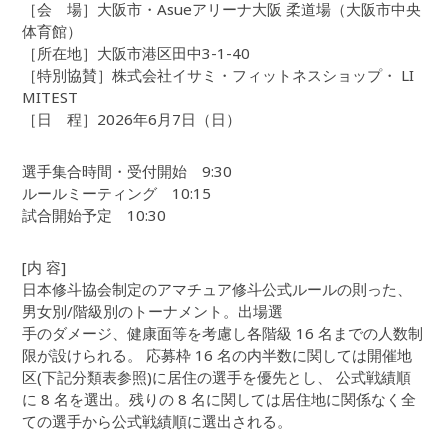
［会 場］大阪市・Asueアリーナ大阪 柔道場（大阪市中央
体育館）
［所在地］大阪市港区田中3-1-40
［特別協賛］株式会社イサミ・フィットネスショップ・ LI
MITEST
［日 程］2026年6月7日（日）
選手集合時間・受付開始 9:30
ルールミーティング 10:15
試合開始予定 10:30
[内 容]
日本修斗協会制定のアマチュア修斗公式ルールの則った、
男女別/階級別のトーナメント。出場選
手のダメージ、健康面等を考慮し各階級 16 名までの人数制
限が設けられる。 応募枠 16 名の内半数に関しては開催地
区(下記分類表参照)に居住の選手を優先とし、 公式戦績順
に 8 名を選出。残りの 8 名に関しては居住地に関係なく全
ての選手から公式戦績順に選出される。