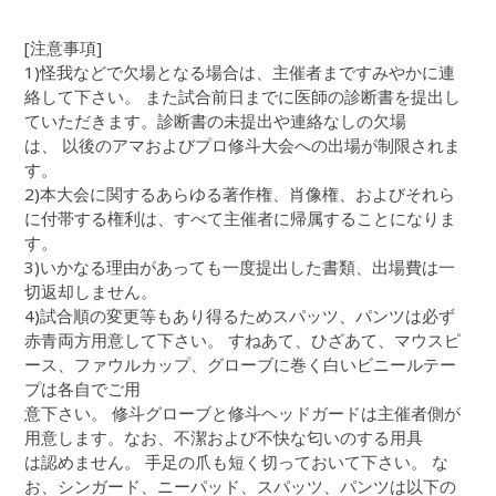
[注意事項]
1)怪我などで欠場となる場合は、主催者まですみやかに連
絡して下さい。 また試合前日までに医師の診断書を提出し
ていただきます。診断書の未提出や連絡なしの欠場
は、 以後のアマおよびプロ修斗大会への出場が制限されま
す。
2)本大会に関するあらゆる著作権、肖像権、およびそれら
に付帯する権利は、すべて主催者に帰属することになりま
す。
3)いかなる理由があっても一度提出した書類、出場費は一
切返却しません。
4)試合順の変更等もあり得るためスパッツ、パンツは必ず
赤青両方用意して下さい。 すねあて、ひざあて、マウスピ
ース、ファウルカップ、グローブに巻く白いビニールテー
プは各自でご用
意下さい。 修斗グローブと修斗ヘッドガードは主催者側が
用意します。なお、不潔および不快な匂いのする用具
は認めません。 手足の爪も短く切っておいて下さい。 な
お、シンガード、ニーパッド、スパッツ、パンツは以下の