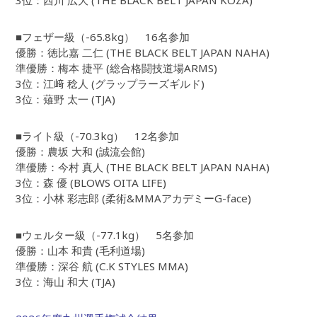
3位：西川 広大 (THE BLACK BELT JAPAN KOZA)
■フェザー級（-65.8kg） 16名参加
優勝：徳比嘉 二仁 (THE BLACK BELT JAPAN NAHA)
準優勝：梅本 捷平 (総合格闘技道場ARMS)
3位：江﨑 稔人 (グラップラーズギルド)
3位：薙野 太一 (TJA)
■ライト級（-70.3kg） 12名参加
優勝：農坂 大和 (誠流会館)
準優勝：今村 真人 (THE BLACK BELT JAPAN NAHA)
3位：森 優 (BLOWS OITA LIFE)
3位：小林 彩志郎 (柔術&MMAアカデミーG-face)
■ウェルター級（-77.1kg） 5名参加
優勝：山本 和貴 (毛利道場)
準優勝：深谷 航 (C.K STYLES MMA)
3位：海山 和大 (TJA)