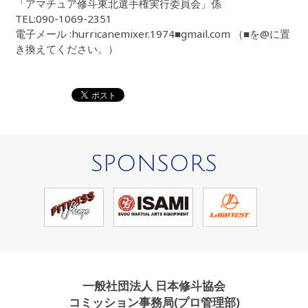
「アマチュア修斗東北選手権実行委員会」係
TEL:090-1069-2351
電子メール :hurricanemixer.1974■gmail.com （■を@に置
き換えてください。）
SPONSORS
一般社団法人 日本修斗協会
コミッション事務局(プロ管理部)