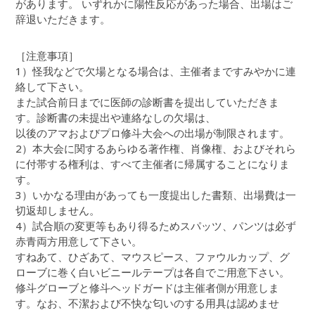
があります。 いずれかに陽性反応があった場合、出場はご
辞退いただきます。
［注意事項］
1）怪我などで欠場となる場合は、主催者まですみやかに連
絡して下さい。
また試合前日までに医師の診断書を提出していただきま
す。診断書の未提出や連絡なしの欠場は、
以後のアマおよびプロ修斗大会への出場が制限されます。
2）本大会に関するあらゆる著作権、肖像権、およびそれら
に付帯する権利は、すべて主催者に帰属することになりま
す。
3）いかなる理由があっても一度提出した書類、出場費は一
切返却しません。
4）試合順の変更等もあり得るためスパッツ、パンツは必ず
赤青両方用意して下さい。
すねあて、ひざあて、マウスピース、ファウルカップ、グ
ローブに巻く白いビニールテープは各自でご用意下さい。
修斗グローブと修斗ヘッドガードは主催者側が用意しま
す。なお、不潔および不快な匂いのする用具は認めませ