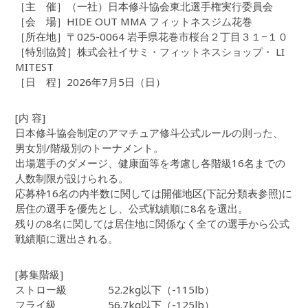
［主 催］（一社）日本修斗協会東北選手権実行委員会
［会 場］HIDE OUT MMA フィットネスジム花巻
［所在地］〒025-0064 岩手県花巻市桜台２丁目３１−１０
［特別協賛］株式会社イサミ・フィットネスショップ・ LI
MITEST
［日 程］2026年7月5日（日）
[内 容]
日本修斗協会制定のアマチュア修斗公式ルールの則った、
男女別/階級別のトーナメント。
出場選手のダメージ、健康面等を考慮し各階級16名までの
人数制限が設けられる。
応募枠16名の内半数に関しては開催地区(下記分類表参照)に
居住の選手を優先とし、公式戦績順に8名を選出。
残りの8名に関しては居住地に関係なく全ての選手から公式
戦績順に選出される。
[募集階級]
ストロー級 52.2kg以下（-115lb）
フライ級 56.7kg以下（-125lb）