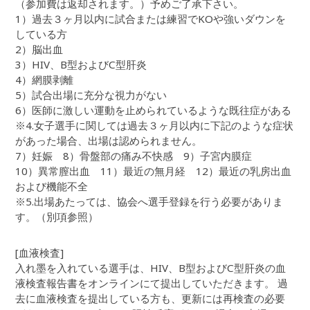
（参加費は返却されます。）予めご了承下さい。
1）過去３ヶ月以内に試合または練習でKOや強いダウンを
している方
2）脳出血
3）HIV、B型およびC型肝炎
4）網膜剥離
5）試合出場に充分な視力がない
6）医師に激しい運動を止められているような既往症がある
※4.女子選手に関しては過去３ヶ月以内に下記のような症状
があった場合、出場は認められません。
7）妊娠 8）骨盤部の痛み不快感 9）子宮内膜症
10）異常膣出血 11）最近の無月経 12）最近の乳房出血
および機能不全
※5.出場あたっては、協会へ選手登録を行う必要がありま
す。（別項参照）
[血液検査]
入れ墨を入れている選手は、HIV、B型およびC型肝炎の血
液検査報告書をオンラインにて提出していただきます。 過
去に血液検査を提出している方も、更新には再検査の必要