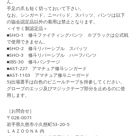
ん。
手足の爪も短く切っておいて下さい。
なお、シンガード、ニーパッド、スパッツ、パンツは以下
の協会認定品以外の着用は禁止となります。
＜イサミ製認定品＞
■SHO-1 修斗ファイティングパンツ ※ブラックは公式戦
で使用できません。
■SHO-2 修斗リバーシブル スパッツ
■SHO-3 修斗リバーシブル ハーフパンツ
■IBS-30 修斗バンテージ
■AST-227 アマチュア修斗シンガード
■AST-1103 アマチュア修斗ニーガード
5)出場選手は白色のビニールテープを持参してください。
グローブのエッジ及びマジックテープ部分を止めるのに使
用します。
［お問合せ］
〒028-0071
岩手県久慈市小久慈町53-20-5
ＬＡＺＯＯＮＡ 内