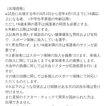
［出場資格］
a.試合に出場する年の4月2日から翌年4月1日までに16歳以
上になる者。（中学生卒業後の年齢以降）
ただし18歳未満の選手は保護者の同意を必要とする。
b.年齢の上限は50歳とする。
上記条件を満たす感染症のない健康優良な男性および女性
で、スポーツ保険に加入している選手。
※1.男女問わず。また18歳未満の方は保護者のサインが必
要です。
※2.参加者にはスポーツ保険の加入を義務づけます。各個人
の加入に関してはあくまでも参加者本人の責務とします。
大会中の負傷に対しては大会ドクターが応急処置を行いま
すが、
その後の治療に関しては各個人のスポーツ保険にて対応い
ただくものとします。
※3.以下のような症状および経験がある方の試合出場は受け
付けません。
また直前のドクター・チェックで異常が認められた方は、
出場できません。