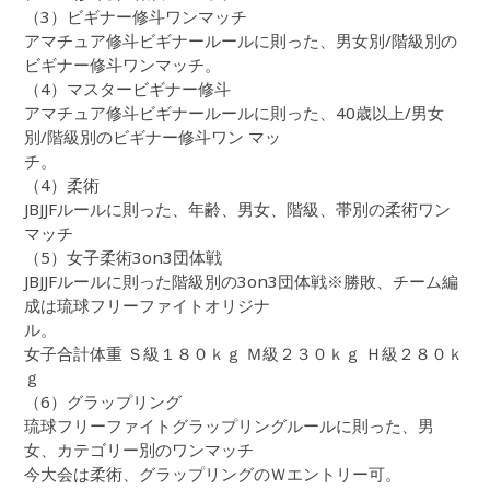
（3）ビギナー修斗ワンマッチ
アマチュア修斗ビギナールールに則った、男女別/階級別の
ビギナー修斗ワンマッチ。
（4）マスタービギナー修斗
アマチュア修斗ビギナールールに則った、40歳以上/男女
別/階級別のビギナー修斗ワン マッ
チ。
（4）柔術
JBJJFルールに則った、年齢、男女、階級、帯別の柔術ワン
マッチ
（5）女子柔術3on3団体戦
JBJJFルールに則った階級別の3on3団体戦※勝敗、チーム編
成は琉球フリーファイトオリジナ
ル。
女子合計体重 Ｓ級１８０ｋｇ Ｍ級２３０ｋｇ Ｈ級２８０ｋ
ｇ
（6）グラップリング
琉球フリーファイトグラップリングルールに則った、男
女、カテゴリー別のワンマッチ
今大会は柔術、グラップリングのＷエントリー可。