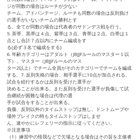
ジが同数の場合はルーチが少ない
チーム、アドバンテージ、ルーチも同数の場合は反則負け
の選手がいないチームの勝利とす
る。全てが同数の場合は代表者のサドンデス戦を行う。
5. 茶帯、黒帯は４点、紫帯は３点、青帯は２点、白帯は１
点とし合計７点以内にチーム編成をす
る(必ず３名で編成をする)
6. 年齢カテゴリーはアダルト（JBJJFルールのマスター１以
下）、マスター（JBJJFルールのマス
ター2以上）でチーム全員がそのカテゴリーでチームを編成
する。7. 反則失格の場合、相手選手に10点が加点される。
試合を続行するかは反則を受けた選手が
決めることが出来る。また反則を受けた選手が負傷して試
合継続が困難な場合は代理の選
手が試合をすることが出来る。
負傷、反則以外のタイムストップは無し。ドントムーブや
場外ブレイクの時もタイムストップはしませ
ん、速やかにレフェリーの指示に従ってください。
※注意事項
（1）練習中の怪我などで欠場となる場合はその旨を主催者