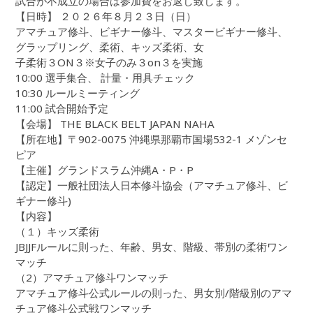
試合が不成立の場合は参加費をお返し致します。
【日時】 ２０２６年８月２３日（日）
アマチュア修斗、ビギナー修斗、マスタービギナー修斗、
グラップリング、柔術、キッズ柔術、女
子柔術３ON３※女子のみ３on３を実施
10:00 選手集合、 計量・用具チェック
10:30 ルールミーティング
11:00 試合開始予定
【会場】 THE BLACK BELT JAPAN NAHA
【所在地】〒902-0075 沖縄県那覇市国場532-1 メゾンセ
ピア
【主催】グランドスラム沖縄A・P・P
【認定】一般社団法人日本修斗協会（アマチュア修斗、ビ
ギナー修斗)
【内容】
（１）キッズ柔術
JBJJFルールに則った、年齢、男女、階級、帯別の柔術ワン
マッチ
（2）アマチュア修斗ワンマッチ
アマチュア修斗公式ルールの則った、男女別/階級別のアマ
チュア修斗公式戦ワンマッチ