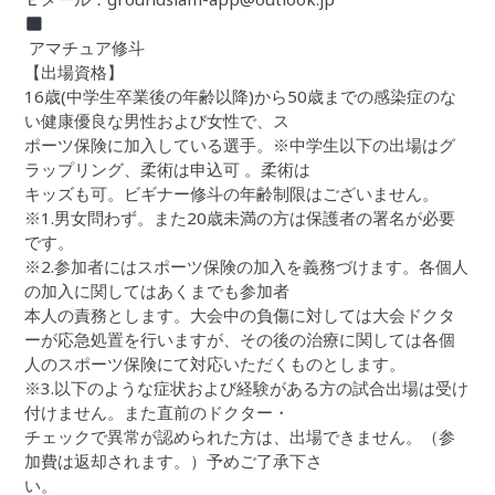
︎ アマチュア修斗
【出場資格】
16歳(中学生卒業後の年齢以降)から50歳までの感染症のな
い健康優良な男性および女性で、ス
ポーツ保険に加入している選手。※中学生以下の出場はグ
ラップリング、柔術は申込可 。柔術は
キッズも可。ビギナー修斗の年齢制限はございません。
※1.男女問わず。また20歳未満の方は保護者の署名が必要
です。
※2.参加者にはスポーツ保険の加入を義務づけます。各個人
の加入に関してはあくまでも参加者
本人の責務とします。大会中の負傷に対しては大会ドクタ
ーが応急処置を行いますが、その後の治療に関しては各個
人のスポーツ保険にて対応いただくものとします。
※3.以下のような症状および経験がある方の試合出場は受け
付けません。また直前のドクター・
チェックで異常が認められた方は、出場できません。（参
加費は返却されます。）予めご了承下さ
い。