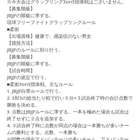
※今大会はグラップリング3on3団体戦はございません。
【募集階級】
JBJJFの階級に準ずる。
琉球フリーファイトグラップリングルール
■柔術
【出場資格】健康で、感染症のない男女
【競技方法】
JBJJFのルールに則り行う。
【募集階級】
JBJJFの階級に準ずる。
【試合時間】
JBJJFの規定で行う。
■柔術3on3団体戦、主なルール
1. JBJJF白帯ルールで行う。
2. 3対3の総当たり戦で行い５分×３試合終了時の合計点数で
勝敗を決める。
3. 点数はJBJJFルールに準ずる。一本を極めた場合も試合は
終了せずに２点を追加する。
4. ３試合終了時に点数が同点の場合は一本勝ちが多いチー
ムの勝利とする。点数、一本勝ち
が同数の場合アドバンテージの多いチーム、アドバンテー