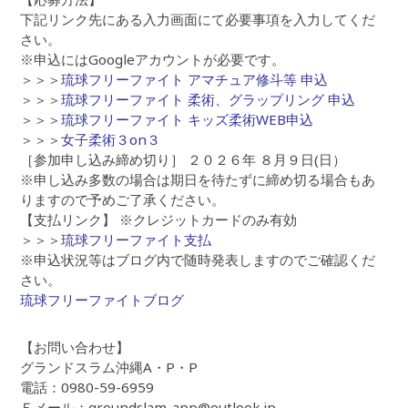
下記リンク先にある入力画面にて必要事項を入力してくだ
さい。
※申込にはGoogleアカウントが必要です。
＞＞＞
琉球フリーファイト アマチュア修斗等 申込
＞＞＞
琉球フリーファイト 柔術、グラップリング 申込
＞＞＞
琉球フリーファイト キッズ柔術WEB申込
＞＞＞
女子柔術３on３
［参加申し込み締め切り］ ２０２６年 ８月９日(日）
※申し込み多数の場合は期日を待たずに締め切る場合もあ
りますので予めご了承ください。
【支払リンク】 ※クレジットカードのみ有効
＞＞＞
琉球フリーファイト支払
※申込状況等はブログ内で随時発表しますのでご確認くだ
さい。
琉球フリーファイトブログ
【お問い合わせ】
グランドスラム沖縄A・P・P
電話：0980-59-6959
Ｅメール：groundslam-app@outlook.jp