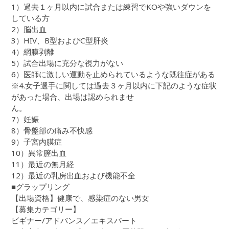
1）過去１ヶ月以内に試合または練習でKOや強いダウンを
している方
2）脳出血
3）HIV、B型およびC型肝炎
4）網膜剥離
5）試合出場に充分な視力がない
6）医師に激しい運動を止められているような既往症がある
※4.女子選手に関しては過去３ヶ月以内に下記のような症状
があった場合、出場は認められませ
ん。
7）妊娠
8）骨盤部の痛み不快感
9）子宮内膜症
10）異常膣出血
11）最近の無月経
12）最近の乳房出血および機能不全
■グラップリング
【出場資格】健康で、感染症のない男女
【募集カテゴリー】
ビギナー/アドバンス／エキスパート