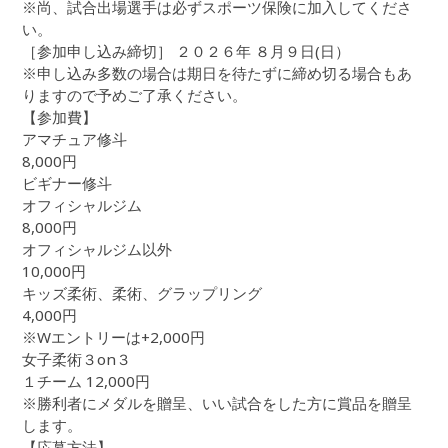
※尚、試合出場選手は必ずスポーツ保険に加入してくださ
い。
［参加申し込み締切］ ２０２６年 ８月９日(日）
※申し込み多数の場合は期日を待たずに締め切る場合もあ
りますので予めご了承ください。
【参加費】
アマチュア修斗
8,000円
ビギナー修斗
オフィシャルジム
8,000円
オフィシャルジム以外
10,000円
キッズ柔術、柔術、グラップリング
4,000円
※Wエントリーは+2,000円
女子柔術３on３
１チーム 12,000円
※勝利者にメダルを贈呈、いい試合をした方に賞品を贈呈
します。
【応募方法】