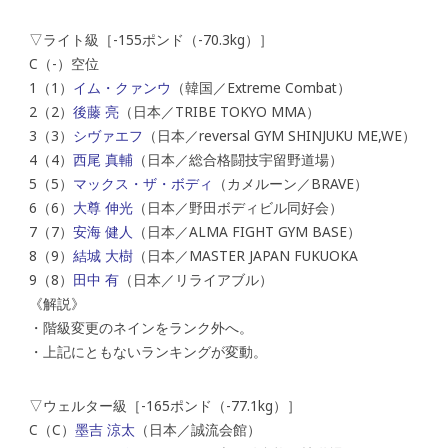
▽ライト級［-155ポンド（-70.3kg）］
C（-）空位
1（1）
イム・クァンウ
（韓国／Extreme Combat）
2（2）
後藤 亮
（日本／TRIBE TOKYO MMA）
3（3）
シヴァエフ
（日本／reversal GYM SHINJUKU ME,WE）
4（4）
西尾 真輔
（日本／総合格闘技宇留野道場）
5（5）
マックス・ザ・ボディ
（カメルーン／BRAVE）
6（6）
大尊 伸光
（日本／野田ボディビル同好会）
7（7）
安海 健人
（日本／ALMA FIGHT GYM BASE）
8（9）
結城 大樹
（日本／MASTER JAPAN FUKUOKA
9（8）
田中 有
（日本／リライアブル）
《解説》
・階級変更のネインをランク外へ。
・上記にともないランキングが変動。
▽ウェルター級［-165ポンド（-77.1kg）］
C（C）
墨吉 涼太
（日本／誠流会館）