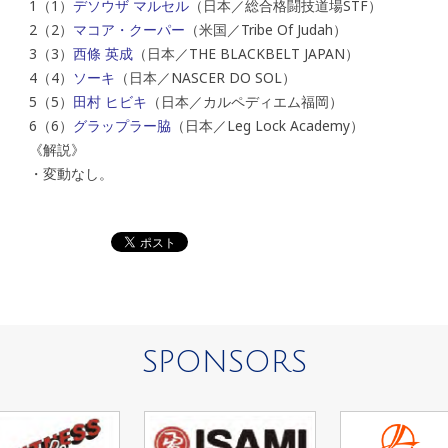
1（1）
デソウザ マルセル
（日本／総合格闘技道場STF）
2（2）
マコア・クーパー
（米国／Tribe Of Judah）
3（3）
西條 英成
（日本／THE BLACKBELT JAPAN）
4（4）
ソーキ
（日本／NASCER DO SOL）
5（5）
田村 ヒビキ
（日本／カルペディエム福岡）
6（6）
グラップラー脇
（日本／Leg Lock Academy）
《解説》
・変動なし。
SPONSORS