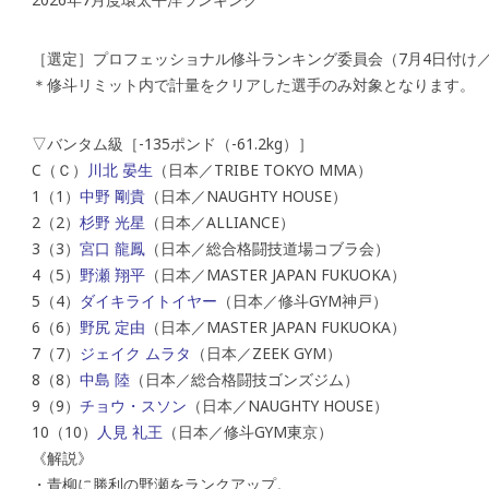
［選定］プロフェッショナル修斗ランキング委員会（7月4日付け／2
＊修斗リミット内で計量をクリアした選手のみ対象となります。
▽バンタム級［-135ポンド（-61.2kg）］
C（Ｃ）
川北 晏生
（日本／TRIBE TOKYO MMA）
1（1）
中野 剛貴
（日本／NAUGHTY HOUSE）
2（2）
杉野 光星
（日本／ALLIANCE）
3（3）
宮口 龍鳳
（日本／総合格闘技道場コブラ会）
4（5）
野瀬 翔平
（日本／MASTER JAPAN FUKUOKA）
5（4）
ダイキライトイヤー
（日本／修斗GYM神戸）
6（6）
野尻 定由
（日本／MASTER JAPAN FUKUOKA）
7（7）
ジェイク ムラタ
（日本／ZEEK GYM）
8（8）
中島 陸
（日本／総合格闘技ゴンズジム）
9（9）
チョウ・スソン
（日本／NAUGHTY HOUSE）
10（10）
人見 礼王
（日本／修斗GYM東京）
《解説》
・青柳に勝利の野瀬をランクアップ。