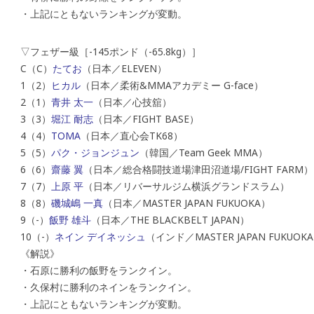
・上記にともないランキングが変動。
▽フェザー級［-145ポンド（-65.8kg）］
C（C）
たてお
（日本／ELEVEN）
1（2）
ヒカル
（日本／柔術&MMAアカデミー G-face）
2（1）
青井 太一
（日本／心技舘）
3（3）
堀江 耐志
（日本／FIGHT BASE）
4（4）
TOMA
（日本／直心会TK68）
5（5）
パク・ジョンジュン
（韓国／Team Geek MMA）
6（6）
齋藤 翼
（日本／総合格闘技道場津田沼道場/FIGHT FARM）
7（7）
上原 平
（日本／リバーサルジム横浜グランドスラム）
8（8）
磯城嶋 一真
（日本／MASTER JAPAN FUKUOKA）
9（-）
飯野 雄斗
（日本／THE BLACKBELT JAPAN）
10（-）
ネイン デイネッシュ
（インド／MASTER JAPAN FUKUOK
《解説》
・石原に勝利の飯野をランクイン。
・久保村に勝利のネインをランクイン。
・上記にともないランキングが変動。