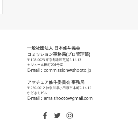
一般社団法人 日本修斗協会
コミッション事務局(プロ管理部)
〒108-0023 東京都港区芝浦2-14-13
セジュール田町201号室
E-mail：
commission@shooto.jp
アマチュア修斗委員会 事務局
〒250-0012 神奈川県小田原市本町2-14-12
かどきちビル
E-mail：
ama.shooto@gmail.com