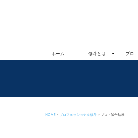
ホーム
修斗とは
プロ
HOME
プロフェッショナル修斗
プロ・試合結果