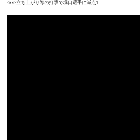
※※立ち上がり際の打撃で堀口選手に減点1