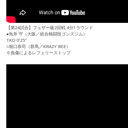
【第24試合】フェザー級2回戦 4分1ラウンド
●魚井 守（大阪／総合格闘技ゴンズジム）
TKO 0’25”
○堀口恭司（群馬／KRAZY BEE）
※負傷によるレフェリーストップ