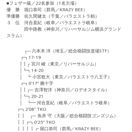
■フェザー級／22名参加（1名欠場）
優 勝 堀口恭司（群馬／KRAZY BEE）
準優勝 佐久間健太（千葉／パラエストラ柏）
３ 位 河合直紀（岐阜／パラエストラ岐阜）
田中路教（神奈川／リハーサルジム横浜グランド
スラム）
┌─ 六本木 洋（埼玉／総合格闘技道場STF）
┏┓17-19
│┃┌ 宮川 峻（東京／リバーサルジム）
│┗┓14-20
│ ┗ 小宮稔大（東京／パラエストラ八王子）
┏┓0’17” 腕十字
│┃┌─ 吉澤智洋（神奈川／ロデオスタイル）
│┗┓20-21
│ ┗━ 河合直紀（岐阜／パラエストラ岐阜）
┏┓2’08” TKO
┃┃ ┌─ 魚井 守（大阪／総合格闘技ゴンズジム）
┃┃┏┓0’25” TKO
┃┃┃┃┏ 堀口恭司（群馬／KRAZY BEE）