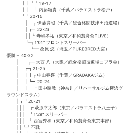
┃┃┃┗┛19-17
┃┃┃ └ 内藤頌貴（千葉／パラエストラ松戸）
┃┗┛20-16
┃ │ ┌ 伊藤貴昭（千葉／総合格闘技津田沼道場）
┃ │┏┓22-23
┃ ││┗ 寺嶋孝祐（東京／和術慧舟會TLIVE）
┃ ┗┓1’01” フロントスリーパー
┃ ┗━ 桑原 悠（埼玉／PUREBRED大宮）
優勝 ┛40-32
│ ┌─ 大西 八（大阪／総合格闘技道場コブラ会）
│ ┏┓21-25
│ ┃┃┌ 中山春喜（千葉／GRABAKAジム）
│ ┃┗┓20-24
│ ┃ ┗ 田中路教（神奈川／リバーサルジム横浜グ
ラウンドスラム）
│┏┛26-21
│││ ┏ 萩原幸太郎（東京／パラエストラ八王子）
│││┏┛1’28” スリーパー
│││┃└ 西宮秀和（東京／和術慧舟會東京本部）
││┗┛不戦