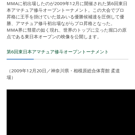
MMAに初出場したのが2009年12月に開催された第6回東日
本アマチュア修斗オープントーナメント。この大会でプロ
昇格に王手を掛けていた並みいる優勝候補達を圧倒して優
勝、アマチュア修斗初出場ながらプロ昇格となった。
MMA界に彗星の如く現れ、世界のトップに立った堀口の原
点である東日本オープンの映像を公開します。
第6回東日本アマチュア修斗オープントーナメント
（2009年12月20日／神奈川県・相模原総合体育館 柔道
場）