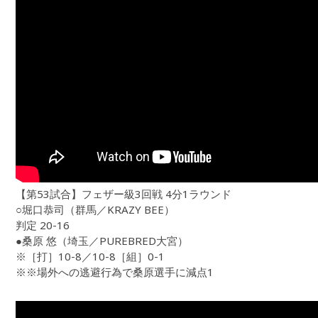
【第53試合】フェザー級3回戦 4分1ラウンド
○堀口恭司（群馬／KRAZY BEE）
判定 20-16
●桑原 悠（埼玉／PUREBRED大宮）
※［打］10-8／10-8［組］0-1
※※場外への逃避行為で桑原選手に減点1