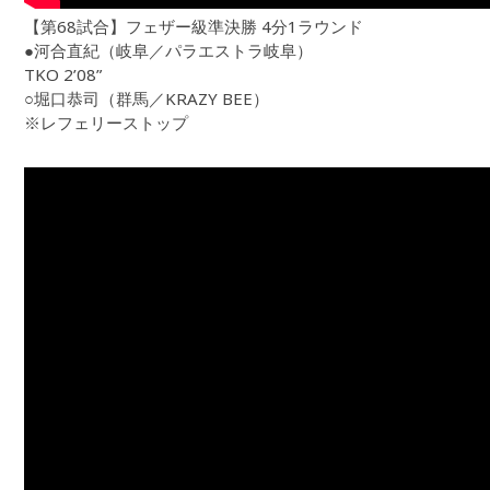
【第68試合】フェザー級準決勝 4分1ラウンド
●河合直紀（岐阜／パラエストラ岐阜）
TKO 2’08”
○堀口恭司（群馬／KRAZY BEE）
※レフェリーストップ