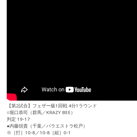
【第2試合】フェザー級1回戦 4分1ラウンド
○堀口恭司（群馬／KRAZY BEE）
判定 19-17
●内藤頌貴（千葉／パラエストラ松戸）
※［打］10-8／10-8［組］0-1