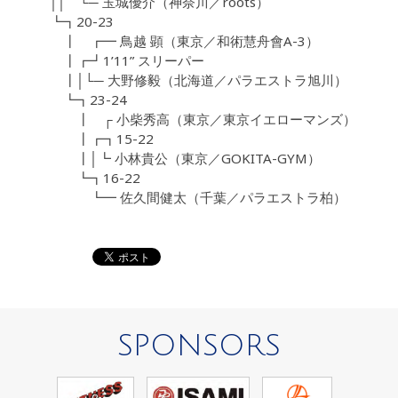
││ └─ 玉城優介（神奈川／roots）
┗┓20-23
┃ ┏━ 鳥越 顕（東京／和術慧舟會A-3）
┃┏┛1’11” スリーパー
┃│└─ 大野修毅（北海道／パラエストラ旭川）
┗┓23-24
┃ ┌ 小柴秀高（東京／東京イエローマンズ）
┃┏┓15-22
┃│┗ 小林貴公（東京／GOKITA-GYM）
┗┓16-22
┗━ 佐久間健太（千葉／パラエストラ柏）
SPONSORS